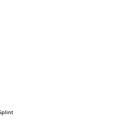
L
SLISTE
EN
Splint