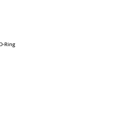
L
SLISTE
EN
O-Ring