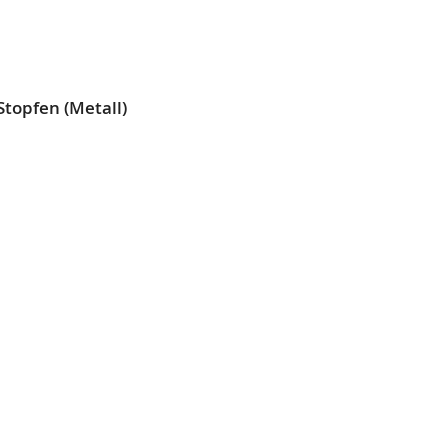
L
SLISTE
EN
Stopfen (Metall)
L
SLISTE