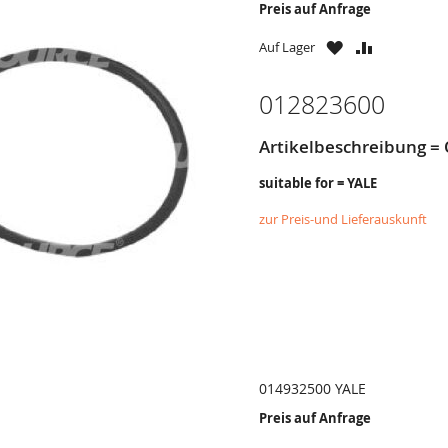
Preis auf Anfrage
ZU
ZU
Auf Lager
WUNSCHZETTE
VERGLEICH
HINZUFÜGEN
HINZUFÜG
012823600
Artikelbeschreibung = 
suitable for = YALE
zur Preis-und Lieferauskunft
014932500 YALE
Preis auf Anfrage