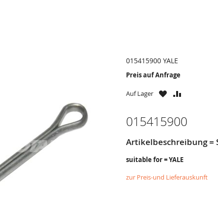
015415900 YALE
Preis auf Anfrage
ZU
ZU
Auf Lager
WUNSCHZETTE
VERGLEICH
HINZUFÜGEN
HINZUFÜG
015415900
Artikelbeschreibung = 
suitable for = YALE
zur Preis-und Lieferauskunft