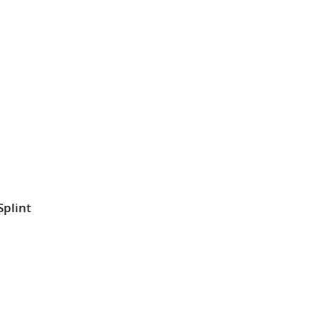
L
SLISTE
EN
Splint