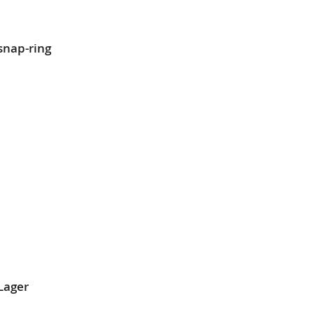
EN
snap-ring
L
SLISTE
EN
Lager