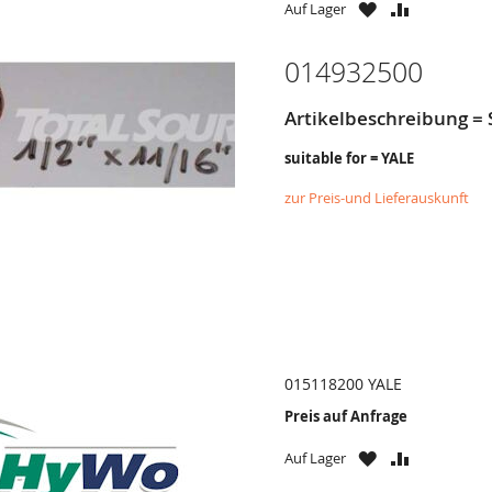
ZU
ZU
Auf Lager
WUNSCHZETTE
VERGLEICH
HINZUFÜGEN
HINZUFÜG
014932500
Artikelbeschreibung = 
suitable for = YALE
zur Preis-und Lieferauskunft
015118200 YALE
Preis auf Anfrage
ZU
ZU
Auf Lager
WUNSCHZETTE
VERGLEICH