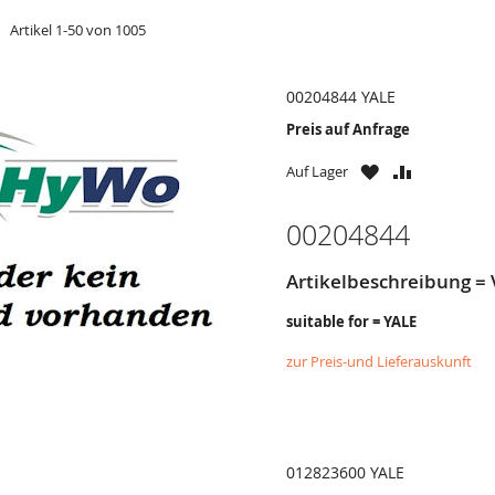
t
er
Artikel
1
-
50
von
1005
00204844 YALE
Preis auf Anfrage
ZU
ZU
Auf Lager
WUNSCHZETTE
VERGLEICH
HINZUFÜGEN
HINZUFÜG
00204844
Artikelbeschreibung =
suitable for = YALE
zur Preis-und Lieferauskunft
012823600 YALE