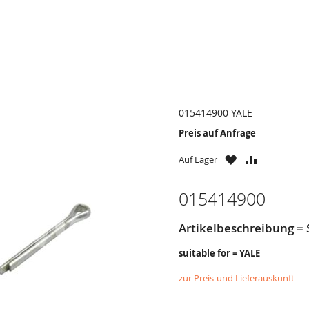
015414900 YALE
Preis auf Anfrage
ZU
ZU
Auf Lager
WUNSCHZETTE
VERGLEICH
HINZUFÜGEN
HINZUFÜG
015414900
Artikelbeschreibung = 
suitable for = YALE
zur Preis-und Lieferauskunft