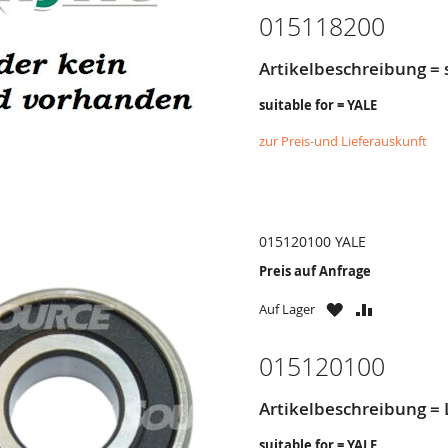
HINZUFÜGEN
HINZUFÜG
015118200
Artikelbeschreibung = 
suitable for = YALE
zur Preis-und Lieferauskunft
015120100 YALE
Preis auf Anfrage
ZU
ZU
Auf Lager
WUNSCHZETTE
VERGLEICH
HINZUFÜGEN
HINZUFÜG
015120100
Artikelbeschreibung = 
suitable for = YALE