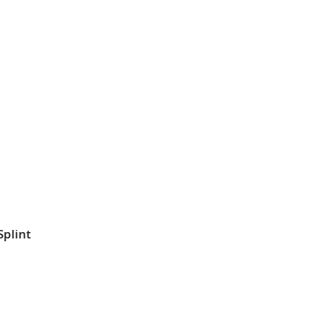
L
SLISTE
EN
Splint