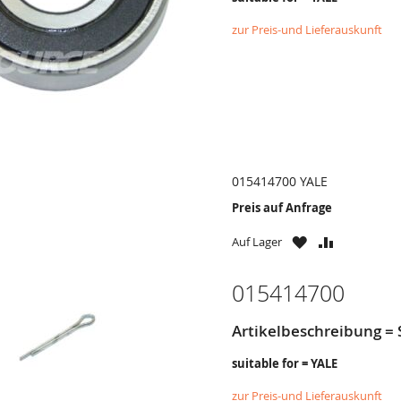
zur Preis-und Lieferauskunft
015414700 YALE
Preis auf Anfrage
ZU
ZU
Auf Lager
WUNSCHZETTE
VERGLEICH
HINZUFÜGEN
HINZUFÜG
015414700
Artikelbeschreibung = 
suitable for = YALE
zur Preis-und Lieferauskunft