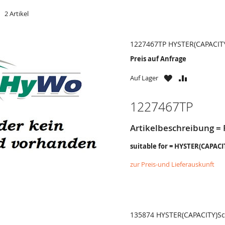
t
er
2
Artikel
1227467TP HYSTER(CAPACITY
Preis auf Anfrage
ZU
ZU
Auf Lager
WUNSCHZETTE
VERGLEICH
HINZUFÜGEN
HINZUFÜG
1227467TP
Artikelbeschreibung = F
suitable for = HYSTER(CAPAC
zur Preis-und Lieferauskunft
135874 HYSTER(CAPACITY)Sc