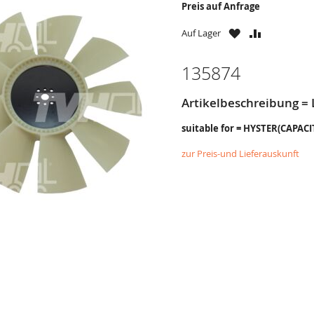
Preis auf Anfrage
ZU
ZU
Auf Lager
WUNSCHZETTE
VERGLEICH
HINZUFÜGEN
HINZUFÜG
135874
Artikelbeschreibung = 
suitable for = HYSTER(CAPAC
zur Preis-und Lieferauskunft