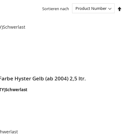
In
Sortieren nach
absteige
Reihenfo
)Schwerlast
L
SLISTE
EN
arbe Hyster Gelb (ab 2004) 2,5 ltr.
ITY)Schwerlast
hwerlast