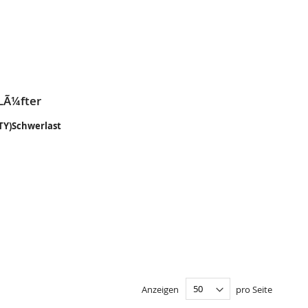
L
SLISTE
EN
LÃ¼fter
ITY)Schwerlast
Anzeigen
pro Seite