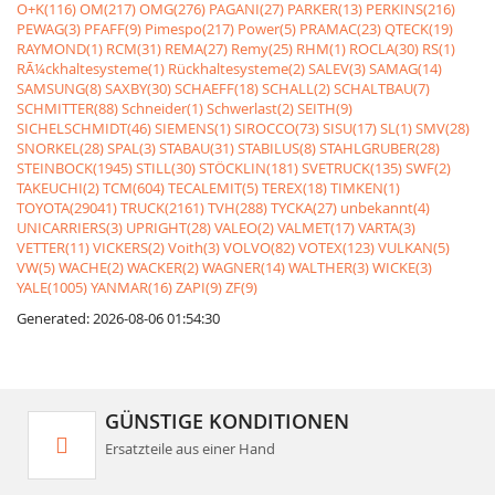
O+K(116)
OM(217)
OMG(276)
PAGANI(27)
PARKER(13)
PERKINS(216)
PEWAG(3)
PFAFF(9)
Pimespo(217)
Power(5)
PRAMAC(23)
QTECK(19)
RAYMOND(1)
RCM(31)
REMA(27)
Remy(25)
RHM(1)
ROCLA(30)
RS(1)
RÃ¼ckhaltesysteme(1)
Rückhaltesysteme(2)
SALEV(3)
SAMAG(14)
SAMSUNG(8)
SAXBY(30)
SCHAEFF(18)
SCHALL(2)
SCHALTBAU(7)
SCHMITTER(88)
Schneider(1)
Schwerlast(2)
SEITH(9)
SICHELSCHMIDT(46)
SIEMENS(1)
SIROCCO(73)
SISU(17)
SL(1)
SMV(28)
SNORKEL(28)
SPAL(3)
STABAU(31)
STABILUS(8)
STAHLGRUBER(28)
STEINBOCK(1945)
STILL(30)
STÖCKLIN(181)
SVETRUCK(135)
SWF(2)
TAKEUCHI(2)
TCM(604)
TECALEMIT(5)
TEREX(18)
TIMKEN(1)
TOYOTA(29041)
TRUCK(2161)
TVH(288)
TYCKA(27)
unbekannt(4)
UNICARRIERS(3)
UPRIGHT(28)
VALEO(2)
VALMET(17)
VARTA(3)
VETTER(11)
VICKERS(2)
Voith(3)
VOLVO(82)
VOTEX(123)
VULKAN(5)
VW(5)
WACHE(2)
WACKER(2)
WAGNER(14)
WALTHER(3)
WICKE(3)
YALE(1005)
YANMAR(16)
ZAPI(9)
ZF(9)
Generated: 2026-08-06 01:54:30
GÜNSTIGE KONDITIONEN
Ersatzteile aus einer Hand