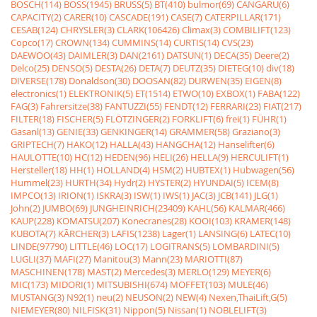
BOSCH(114)
BOSS(1945)
BRUSS(5)
BT(410)
bulmor(69)
CANGARU(6)
CAPACITY(2)
CARER(10)
CASCADE(191)
CASE(7)
CATERPILLAR(171)
CESAB(124)
CHRYSLER(3)
CLARK(106426)
Climax(3)
COMBILIFT(123)
Copco(17)
CROWN(134)
CUMMINS(14)
CURTIS(14)
CVS(23)
DAEWOO(43)
DAIMLER(3)
DAN(2161)
DATSUN(1)
DECA(35)
Deere(2)
Delco(25)
DENSO(5)
DESTA(26)
DETA(7)
DEUTZ(35)
DIETEG(10)
div(18)
DIVERSE(178)
Donaldson(30)
DOOSAN(82)
DURWEN(35)
EIGEN(8)
electronics(1)
ELEKTRONIK(5)
ET(1514)
ETWO(10)
EXBOX(1)
FABA(122)
FAG(3)
Fahrersitze(38)
FANTUZZI(55)
FENDT(12)
FERRARI(23)
FIAT(217)
FILTER(18)
FISCHER(5)
FLÖTZINGER(2)
FORKLIFT(6)
frei(1)
FÜHR(1)
Gasanl(13)
GENIE(33)
GENKINGER(14)
GRAMMER(58)
Graziano(3)
GRIPTECH(7)
HAKO(12)
HALLA(43)
HANGCHA(12)
Hanselifter(6)
HAULOTTE(10)
HC(12)
HEDEN(96)
HELI(26)
HELLA(9)
HERCULIFT(1)
Hersteller(18)
HH(1)
HOLLAND(4)
HSM(2)
HUBTEX(1)
Hubwagen(56)
Hummel(23)
HURTH(34)
Hydr(2)
HYSTER(2)
HYUNDAI(5)
ICEM(8)
IMPCO(13)
IRION(1)
ISKRA(3)
ISW(1)
IWS(1)
JAC(3)
JCB(141)
JLG(1)
John(2)
JUMBO(69)
JUNGHEINRICH(23409)
KAHL(56)
KALMAR(466)
KAUP(228)
KOMATSU(207)
Konecranes(28)
KOOI(103)
KRAMER(148)
KUBOTA(7)
KÃRCHER(3)
LAFIS(1238)
Lager(1)
LANSING(6)
LATEC(10)
LINDE(97790)
LITTLE(46)
LOC(17)
LOGITRANS(5)
LOMBARDINI(5)
LUGLI(37)
MAFI(27)
Manitou(3)
Mann(23)
MARIOTTI(87)
MASCHINEN(178)
MAST(2)
Mercedes(3)
MERLO(129)
MEYER(6)
MIC(173)
MIDORI(1)
MITSUBISHI(674)
MOFFET(103)
MULE(46)
MUSTANG(3)
N92(1)
neu(2)
NEUSON(2)
NEW(4)
Nexen,ThaiLift,G(5)
NIEMEYER(80)
NILFISK(31)
Nippon(5)
Nissan(1)
NOBLELIFT(3)