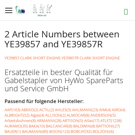
Direkt
zum
Suche
Inhalt
2 Article Numbers between
YE39857 and YE39857R
YE39857 CLARK SHORT ENGINE
YE39857R CLARK SHORT ENGINE
Ersatzteile in bester Qualität für
Gabelstapler von HyWo SpareParts
und Service GmbH
Passend für folgende Hersteller:
AAP(103)
ABEKO(2)
ACTIL(2)
AHLES(5)
AHLMANN(23)
AIM(4)
AIRO(4)
ALBRIGHT(52)
Algas(4)
ALLISON(2)
ALMOCAR(8)
ANDERSON(5)
Arbeitsbühnen(8)
ARMANNI(28)
ARTISON(5)
Atlas(17)
ATLET(1238)
AURAMO(35)
BAKA(10)
BALCANCAR(8)
BALDWIN(8)
BATTIONI(27)
BAUER(1)
BAUMANN(80)
BISON(123)
BOBCAT(92)
BOLZONI(6)