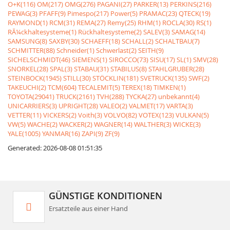
O+K(116)
OM(217)
OMG(276)
PAGANI(27)
PARKER(13)
PERKINS(216)
PEWAG(3)
PFAFF(9)
Pimespo(217)
Power(5)
PRAMAC(23)
QTECK(19)
RAYMOND(1)
RCM(31)
REMA(27)
Remy(25)
RHM(1)
ROCLA(30)
RS(1)
RÃ¼ckhaltesysteme(1)
Rückhaltesysteme(2)
SALEV(3)
SAMAG(14)
SAMSUNG(8)
SAXBY(30)
SCHAEFF(18)
SCHALL(2)
SCHALTBAU(7)
SCHMITTER(88)
Schneider(1)
Schwerlast(2)
SEITH(9)
SICHELSCHMIDT(46)
SIEMENS(1)
SIROCCO(73)
SISU(17)
SL(1)
SMV(28)
SNORKEL(28)
SPAL(3)
STABAU(31)
STABILUS(8)
STAHLGRUBER(28)
STEINBOCK(1945)
STILL(30)
STÖCKLIN(181)
SVETRUCK(135)
SWF(2)
TAKEUCHI(2)
TCM(604)
TECALEMIT(5)
TEREX(18)
TIMKEN(1)
TOYOTA(29041)
TRUCK(2161)
TVH(288)
TYCKA(27)
unbekannt(4)
UNICARRIERS(3)
UPRIGHT(28)
VALEO(2)
VALMET(17)
VARTA(3)
VETTER(11)
VICKERS(2)
Voith(3)
VOLVO(82)
VOTEX(123)
VULKAN(5)
VW(5)
WACHE(2)
WACKER(2)
WAGNER(14)
WALTHER(3)
WICKE(3)
YALE(1005)
YANMAR(16)
ZAPI(9)
ZF(9)
Generated: 2026-08-08 01:51:35
GÜNSTIGE KONDITIONEN
Ersatzteile aus einer Hand