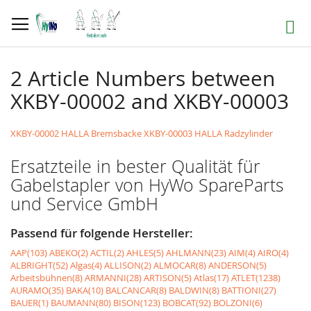
Direkt
zum
Suche
Inhalt
2 Article Numbers between
XKBY-00002 and XKBY-00003
XKBY-00002 HALLA Bremsbacke
XKBY-00003 HALLA Radzylinder
Ersatzteile in bester Qualität für
Gabelstapler von HyWo SpareParts
und Service GmbH
Passend für folgende Hersteller:
AAP(103)
ABEKO(2)
ACTIL(2)
AHLES(5)
AHLMANN(23)
AIM(4)
AIRO(4)
ALBRIGHT(52)
Algas(4)
ALLISON(2)
ALMOCAR(8)
ANDERSON(5)
Arbeitsbühnen(8)
ARMANNI(28)
ARTISON(5)
Atlas(17)
ATLET(1238)
AURAMO(35)
BAKA(10)
BALCANCAR(8)
BALDWIN(8)
BATTIONI(27)
BAUER(1)
BAUMANN(80)
BISON(123)
BOBCAT(92)
BOLZONI(6)