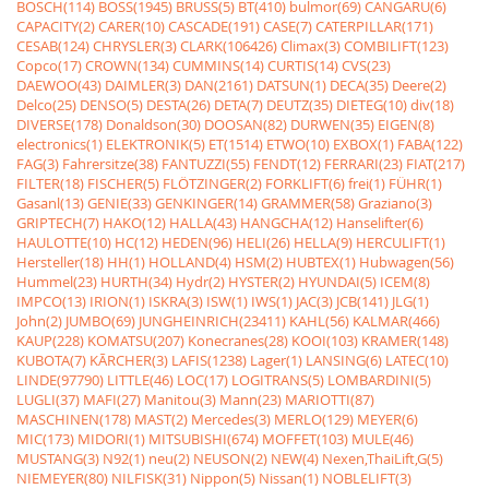
BOSCH(114)
BOSS(1945)
BRUSS(5)
BT(410)
bulmor(69)
CANGARU(6)
CAPACITY(2)
CARER(10)
CASCADE(191)
CASE(7)
CATERPILLAR(171)
CESAB(124)
CHRYSLER(3)
CLARK(106426)
Climax(3)
COMBILIFT(123)
Copco(17)
CROWN(134)
CUMMINS(14)
CURTIS(14)
CVS(23)
DAEWOO(43)
DAIMLER(3)
DAN(2161)
DATSUN(1)
DECA(35)
Deere(2)
Delco(25)
DENSO(5)
DESTA(26)
DETA(7)
DEUTZ(35)
DIETEG(10)
div(18)
DIVERSE(178)
Donaldson(30)
DOOSAN(82)
DURWEN(35)
EIGEN(8)
electronics(1)
ELEKTRONIK(5)
ET(1514)
ETWO(10)
EXBOX(1)
FABA(122)
FAG(3)
Fahrersitze(38)
FANTUZZI(55)
FENDT(12)
FERRARI(23)
FIAT(217)
FILTER(18)
FISCHER(5)
FLÖTZINGER(2)
FORKLIFT(6)
frei(1)
FÜHR(1)
Gasanl(13)
GENIE(33)
GENKINGER(14)
GRAMMER(58)
Graziano(3)
GRIPTECH(7)
HAKO(12)
HALLA(43)
HANGCHA(12)
Hanselifter(6)
HAULOTTE(10)
HC(12)
HEDEN(96)
HELI(26)
HELLA(9)
HERCULIFT(1)
Hersteller(18)
HH(1)
HOLLAND(4)
HSM(2)
HUBTEX(1)
Hubwagen(56)
Hummel(23)
HURTH(34)
Hydr(2)
HYSTER(2)
HYUNDAI(5)
ICEM(8)
IMPCO(13)
IRION(1)
ISKRA(3)
ISW(1)
IWS(1)
JAC(3)
JCB(141)
JLG(1)
John(2)
JUMBO(69)
JUNGHEINRICH(23411)
KAHL(56)
KALMAR(466)
KAUP(228)
KOMATSU(207)
Konecranes(28)
KOOI(103)
KRAMER(148)
KUBOTA(7)
KÃRCHER(3)
LAFIS(1238)
Lager(1)
LANSING(6)
LATEC(10)
LINDE(97790)
LITTLE(46)
LOC(17)
LOGITRANS(5)
LOMBARDINI(5)
LUGLI(37)
MAFI(27)
Manitou(3)
Mann(23)
MARIOTTI(87)
MASCHINEN(178)
MAST(2)
Mercedes(3)
MERLO(129)
MEYER(6)
MIC(173)
MIDORI(1)
MITSUBISHI(674)
MOFFET(103)
MULE(46)
MUSTANG(3)
N92(1)
neu(2)
NEUSON(2)
NEW(4)
Nexen,ThaiLift,G(5)
NIEMEYER(80)
NILFISK(31)
Nippon(5)
Nissan(1)
NOBLELIFT(3)