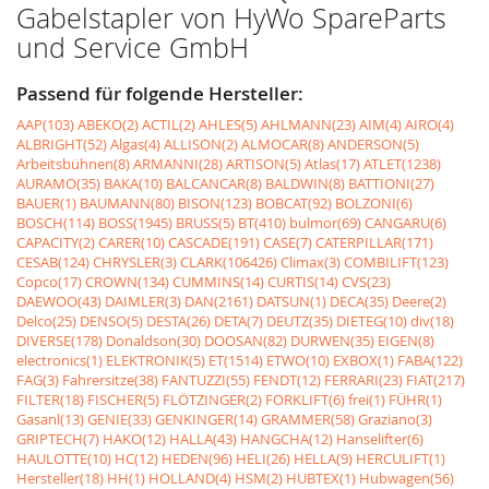
Gabelstapler von HyWo SpareParts
und Service GmbH
Passend für folgende Hersteller:
AAP(103)
ABEKO(2)
ACTIL(2)
AHLES(5)
AHLMANN(23)
AIM(4)
AIRO(4)
ALBRIGHT(52)
Algas(4)
ALLISON(2)
ALMOCAR(8)
ANDERSON(5)
Arbeitsbühnen(8)
ARMANNI(28)
ARTISON(5)
Atlas(17)
ATLET(1238)
AURAMO(35)
BAKA(10)
BALCANCAR(8)
BALDWIN(8)
BATTIONI(27)
BAUER(1)
BAUMANN(80)
BISON(123)
BOBCAT(92)
BOLZONI(6)
BOSCH(114)
BOSS(1945)
BRUSS(5)
BT(410)
bulmor(69)
CANGARU(6)
CAPACITY(2)
CARER(10)
CASCADE(191)
CASE(7)
CATERPILLAR(171)
CESAB(124)
CHRYSLER(3)
CLARK(106426)
Climax(3)
COMBILIFT(123)
Copco(17)
CROWN(134)
CUMMINS(14)
CURTIS(14)
CVS(23)
DAEWOO(43)
DAIMLER(3)
DAN(2161)
DATSUN(1)
DECA(35)
Deere(2)
Delco(25)
DENSO(5)
DESTA(26)
DETA(7)
DEUTZ(35)
DIETEG(10)
div(18)
DIVERSE(178)
Donaldson(30)
DOOSAN(82)
DURWEN(35)
EIGEN(8)
electronics(1)
ELEKTRONIK(5)
ET(1514)
ETWO(10)
EXBOX(1)
FABA(122)
FAG(3)
Fahrersitze(38)
FANTUZZI(55)
FENDT(12)
FERRARI(23)
FIAT(217)
FILTER(18)
FISCHER(5)
FLÖTZINGER(2)
FORKLIFT(6)
frei(1)
FÜHR(1)
Gasanl(13)
GENIE(33)
GENKINGER(14)
GRAMMER(58)
Graziano(3)
GRIPTECH(7)
HAKO(12)
HALLA(43)
HANGCHA(12)
Hanselifter(6)
HAULOTTE(10)
HC(12)
HEDEN(96)
HELI(26)
HELLA(9)
HERCULIFT(1)
Hersteller(18)
HH(1)
HOLLAND(4)
HSM(2)
HUBTEX(1)
Hubwagen(56)