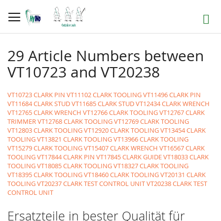
Direkt
zum
Suche
Inhalt
29 Article Numbers between
VT10723 and VT20238
VT10723 CLARK PIN
VT11102 CLARK TOOLING
VT11496 CLARK PIN
VT11684 CLARK STUD
VT11685 CLARK STUD
VT12434 CLARK WRENCH
VT12765 CLARK WRENCH
VT12766 CLARK TOOLING
VT12767 CLARK
TRIMMER
VT12768 CLARK TOOLING
VT12769 CLARK TOOLING
VT12803 CLARK TOOLING
VT12920 CLARK TOOLING
VT13454 CLARK
TOOLING
VT13821 CLARK TOOLING
VT13966 CLARK TOOLING
VT15279 CLARK TOOLING
VT15407 CLARK WRENCH
VT16567 CLARK
TOOLING
VT17844 CLARK PIN
VT17845 CLARK GUIDE
VT18033 CLARK
TOOLING
VT18085 CLARK TOOLING
VT18327 CLARK TOOLING
VT18395 CLARK TOOLING
VT18460 CLARK TOOLING
VT20131 CLARK
TOOLING
VT20237 CLARK TEST CONTROL UNIT
VT20238 CLARK TEST
CONTROL UNIT
Ersatzteile in bester Qualität für