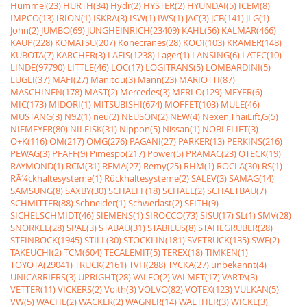
Hummel(23)
HURTH(34)
Hydr(2)
HYSTER(2)
HYUNDAI(5)
ICEM(8)
IMPCO(13)
IRION(1)
ISKRA(3)
ISW(1)
IWS(1)
JAC(3)
JCB(141)
JLG(1)
John(2)
JUMBO(69)
JUNGHEINRICH(23409)
KAHL(56)
KALMAR(466)
KAUP(228)
KOMATSU(207)
Konecranes(28)
KOOI(103)
KRAMER(148)
KUBOTA(7)
KÃRCHER(3)
LAFIS(1238)
Lager(1)
LANSING(6)
LATEC(10)
LINDE(97790)
LITTLE(46)
LOC(17)
LOGITRANS(5)
LOMBARDINI(5)
LUGLI(37)
MAFI(27)
Manitou(3)
Mann(23)
MARIOTTI(87)
MASCHINEN(178)
MAST(2)
Mercedes(3)
MERLO(129)
MEYER(6)
MIC(173)
MIDORI(1)
MITSUBISHI(674)
MOFFET(103)
MULE(46)
MUSTANG(3)
N92(1)
neu(2)
NEUSON(2)
NEW(4)
Nexen,ThaiLift,G(5)
NIEMEYER(80)
NILFISK(31)
Nippon(5)
Nissan(1)
NOBLELIFT(3)
O+K(116)
OM(217)
OMG(276)
PAGANI(27)
PARKER(13)
PERKINS(216)
PEWAG(3)
PFAFF(9)
Pimespo(217)
Power(5)
PRAMAC(23)
QTECK(19)
RAYMOND(1)
RCM(31)
REMA(27)
Remy(25)
RHM(1)
ROCLA(30)
RS(1)
RÃ¼ckhaltesysteme(1)
Rückhaltesysteme(2)
SALEV(3)
SAMAG(14)
SAMSUNG(8)
SAXBY(30)
SCHAEFF(18)
SCHALL(2)
SCHALTBAU(7)
SCHMITTER(88)
Schneider(1)
Schwerlast(2)
SEITH(9)
SICHELSCHMIDT(46)
SIEMENS(1)
SIROCCO(73)
SISU(17)
SL(1)
SMV(28)
SNORKEL(28)
SPAL(3)
STABAU(31)
STABILUS(8)
STAHLGRUBER(28)
STEINBOCK(1945)
STILL(30)
STÖCKLIN(181)
SVETRUCK(135)
SWF(2)
TAKEUCHI(2)
TCM(604)
TECALEMIT(5)
TEREX(18)
TIMKEN(1)
TOYOTA(29041)
TRUCK(2161)
TVH(288)
TYCKA(27)
unbekannt(4)
UNICARRIERS(3)
UPRIGHT(28)
VALEO(2)
VALMET(17)
VARTA(3)
VETTER(11)
VICKERS(2)
Voith(3)
VOLVO(82)
VOTEX(123)
VULKAN(5)
VW(5)
WACHE(2)
WACKER(2)
WAGNER(14)
WALTHER(3)
WICKE(3)