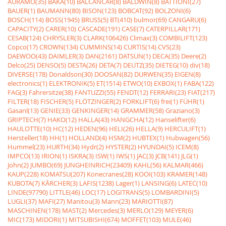
AURAMO(35)
BAKA(10)
BALCANCAR(8)
BALDWIN(8)
BATTIONI(27)
BAUER(1)
BAUMANN(80)
BISON(123)
BOBCAT(92)
BOLZONI(6)
BOSCH(114)
BOSS(1945)
BRUSS(5)
BT(410)
bulmor(69)
CANGARU(6)
CAPACITY(2)
CARER(10)
CASCADE(191)
CASE(7)
CATERPILLAR(171)
CESAB(124)
CHRYSLER(3)
CLARK(106426)
Climax(3)
COMBILIFT(123)
Copco(17)
CROWN(134)
CUMMINS(14)
CURTIS(14)
CVS(23)
DAEWOO(43)
DAIMLER(3)
DAN(2161)
DATSUN(1)
DECA(35)
Deere(2)
Delco(25)
DENSO(5)
DESTA(26)
DETA(7)
DEUTZ(35)
DIETEG(10)
div(18)
DIVERSE(178)
Donaldson(30)
DOOSAN(82)
DURWEN(35)
EIGEN(8)
electronics(1)
ELEKTRONIK(5)
ET(1514)
ETWO(10)
EXBOX(1)
FABA(122)
FAG(3)
Fahrersitze(38)
FANTUZZI(55)
FENDT(12)
FERRARI(23)
FIAT(217)
FILTER(18)
FISCHER(5)
FLÖTZINGER(2)
FORKLIFT(6)
frei(1)
FÜHR(1)
Gasanl(13)
GENIE(33)
GENKINGER(14)
GRAMMER(58)
Graziano(3)
GRIPTECH(7)
HAKO(12)
HALLA(43)
HANGCHA(12)
Hanselifter(6)
HAULOTTE(10)
HC(12)
HEDEN(96)
HELI(26)
HELLA(9)
HERCULIFT(1)
Hersteller(18)
HH(1)
HOLLAND(4)
HSM(2)
HUBTEX(1)
Hubwagen(56)
Hummel(23)
HURTH(34)
Hydr(2)
HYSTER(2)
HYUNDAI(5)
ICEM(8)
IMPCO(13)
IRION(1)
ISKRA(3)
ISW(1)
IWS(1)
JAC(3)
JCB(141)
JLG(1)
John(2)
JUMBO(69)
JUNGHEINRICH(23409)
KAHL(56)
KALMAR(466)
KAUP(228)
KOMATSU(207)
Konecranes(28)
KOOI(103)
KRAMER(148)
KUBOTA(7)
KÃRCHER(3)
LAFIS(1238)
Lager(1)
LANSING(6)
LATEC(10)
LINDE(97790)
LITTLE(46)
LOC(17)
LOGITRANS(5)
LOMBARDINI(5)
LUGLI(37)
MAFI(27)
Manitou(3)
Mann(23)
MARIOTTI(87)
MASCHINEN(178)
MAST(2)
Mercedes(3)
MERLO(129)
MEYER(6)
MIC(173)
MIDORI(1)
MITSUBISHI(674)
MOFFET(103)
MULE(46)