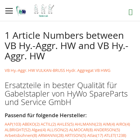
Direkt
zum
Suche
Inhalt
1 Article Numbers between
VB Hy.-Aggr. HW and VB Hy.-
Aggr. HW
VB Hy.-Aggr. HW VULKAN-BRUSS Hydr. Aggregat VB HWG
Ersatzteile in bester Qualität für
Gabelstapler von HyWo SpareParts
und Service GmbH
Passend für folgende Hersteller:
AAP(103)
ABEKO(2)
ACTIL(2)
AHLES(5)
AHLMANN(23)
AIM(4)
AIRO(4)
ALBRIGHT(52)
Algas(4)
ALLISON(2)
ALMOCAR(8)
ANDERSON(5)
Arbeitsbühnen(8)
ARMANNI(28)
ARTISON(5)
Atlas(17)
ATLET(1238)