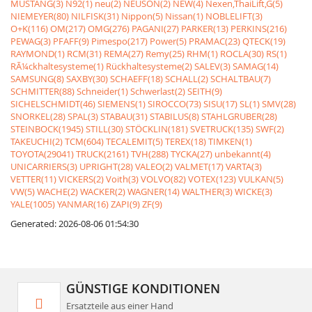
MUSTANG(3)
N92(1)
neu(2)
NEUSON(2)
NEW(4)
Nexen,ThaiLift,G(5)
NIEMEYER(80)
NILFISK(31)
Nippon(5)
Nissan(1)
NOBLELIFT(3)
O+K(116)
OM(217)
OMG(276)
PAGANI(27)
PARKER(13)
PERKINS(216)
PEWAG(3)
PFAFF(9)
Pimespo(217)
Power(5)
PRAMAC(23)
QTECK(19)
RAYMOND(1)
RCM(31)
REMA(27)
Remy(25)
RHM(1)
ROCLA(30)
RS(1)
RÃ¼ckhaltesysteme(1)
Rückhaltesysteme(2)
SALEV(3)
SAMAG(14)
SAMSUNG(8)
SAXBY(30)
SCHAEFF(18)
SCHALL(2)
SCHALTBAU(7)
SCHMITTER(88)
Schneider(1)
Schwerlast(2)
SEITH(9)
SICHELSCHMIDT(46)
SIEMENS(1)
SIROCCO(73)
SISU(17)
SL(1)
SMV(28)
SNORKEL(28)
SPAL(3)
STABAU(31)
STABILUS(8)
STAHLGRUBER(28)
STEINBOCK(1945)
STILL(30)
STÖCKLIN(181)
SVETRUCK(135)
SWF(2)
TAKEUCHI(2)
TCM(604)
TECALEMIT(5)
TEREX(18)
TIMKEN(1)
TOYOTA(29041)
TRUCK(2161)
TVH(288)
TYCKA(27)
unbekannt(4)
UNICARRIERS(3)
UPRIGHT(28)
VALEO(2)
VALMET(17)
VARTA(3)
VETTER(11)
VICKERS(2)
Voith(3)
VOLVO(82)
VOTEX(123)
VULKAN(5)
VW(5)
WACHE(2)
WACKER(2)
WAGNER(14)
WALTHER(3)
WICKE(3)
YALE(1005)
YANMAR(16)
ZAPI(9)
ZF(9)
Generated: 2026-08-06 01:54:30
GÜNSTIGE KONDITIONEN
Ersatzteile aus einer Hand