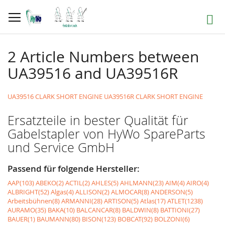
Direkt
zum
Suche
Inhalt
2 Article Numbers between
UA39516 and UA39516R
UA39516 CLARK SHORT ENGINE
UA39516R CLARK SHORT ENGINE
Ersatzteile in bester Qualität für
Gabelstapler von HyWo SpareParts
und Service GmbH
Passend für folgende Hersteller:
AAP(103)
ABEKO(2)
ACTIL(2)
AHLES(5)
AHLMANN(23)
AIM(4)
AIRO(4)
ALBRIGHT(52)
Algas(4)
ALLISON(2)
ALMOCAR(8)
ANDERSON(5)
Arbeitsbühnen(8)
ARMANNI(28)
ARTISON(5)
Atlas(17)
ATLET(1238)
AURAMO(35)
BAKA(10)
BALCANCAR(8)
BALDWIN(8)
BATTIONI(27)
BAUER(1)
BAUMANN(80)
BISON(123)
BOBCAT(92)
BOLZONI(6)