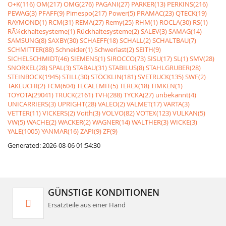
O+K(116)
OM(217)
OMG(276)
PAGANI(27)
PARKER(13)
PERKINS(216)
PEWAG(3)
PFAFF(9)
Pimespo(217)
Power(5)
PRAMAC(23)
QTECK(19)
RAYMOND(1)
RCM(31)
REMA(27)
Remy(25)
RHM(1)
ROCLA(30)
RS(1)
RÃ¼ckhaltesysteme(1)
Rückhaltesysteme(2)
SALEV(3)
SAMAG(14)
SAMSUNG(8)
SAXBY(30)
SCHAEFF(18)
SCHALL(2)
SCHALTBAU(7)
SCHMITTER(88)
Schneider(1)
Schwerlast(2)
SEITH(9)
SICHELSCHMIDT(46)
SIEMENS(1)
SIROCCO(73)
SISU(17)
SL(1)
SMV(28)
SNORKEL(28)
SPAL(3)
STABAU(31)
STABILUS(8)
STAHLGRUBER(28)
STEINBOCK(1945)
STILL(30)
STÖCKLIN(181)
SVETRUCK(135)
SWF(2)
TAKEUCHI(2)
TCM(604)
TECALEMIT(5)
TEREX(18)
TIMKEN(1)
TOYOTA(29041)
TRUCK(2161)
TVH(288)
TYCKA(27)
unbekannt(4)
UNICARRIERS(3)
UPRIGHT(28)
VALEO(2)
VALMET(17)
VARTA(3)
VETTER(11)
VICKERS(2)
Voith(3)
VOLVO(82)
VOTEX(123)
VULKAN(5)
VW(5)
WACHE(2)
WACKER(2)
WAGNER(14)
WALTHER(3)
WICKE(3)
YALE(1005)
YANMAR(16)
ZAPI(9)
ZF(9)
Generated: 2026-08-06 01:54:30
GÜNSTIGE KONDITIONEN
Ersatzteile aus einer Hand