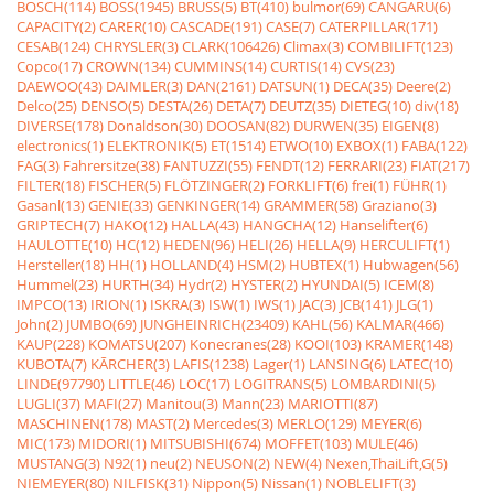
BOSCH(114)
BOSS(1945)
BRUSS(5)
BT(410)
bulmor(69)
CANGARU(6)
CAPACITY(2)
CARER(10)
CASCADE(191)
CASE(7)
CATERPILLAR(171)
CESAB(124)
CHRYSLER(3)
CLARK(106426)
Climax(3)
COMBILIFT(123)
Copco(17)
CROWN(134)
CUMMINS(14)
CURTIS(14)
CVS(23)
DAEWOO(43)
DAIMLER(3)
DAN(2161)
DATSUN(1)
DECA(35)
Deere(2)
Delco(25)
DENSO(5)
DESTA(26)
DETA(7)
DEUTZ(35)
DIETEG(10)
div(18)
DIVERSE(178)
Donaldson(30)
DOOSAN(82)
DURWEN(35)
EIGEN(8)
electronics(1)
ELEKTRONIK(5)
ET(1514)
ETWO(10)
EXBOX(1)
FABA(122)
FAG(3)
Fahrersitze(38)
FANTUZZI(55)
FENDT(12)
FERRARI(23)
FIAT(217)
FILTER(18)
FISCHER(5)
FLÖTZINGER(2)
FORKLIFT(6)
frei(1)
FÜHR(1)
Gasanl(13)
GENIE(33)
GENKINGER(14)
GRAMMER(58)
Graziano(3)
GRIPTECH(7)
HAKO(12)
HALLA(43)
HANGCHA(12)
Hanselifter(6)
HAULOTTE(10)
HC(12)
HEDEN(96)
HELI(26)
HELLA(9)
HERCULIFT(1)
Hersteller(18)
HH(1)
HOLLAND(4)
HSM(2)
HUBTEX(1)
Hubwagen(56)
Hummel(23)
HURTH(34)
Hydr(2)
HYSTER(2)
HYUNDAI(5)
ICEM(8)
IMPCO(13)
IRION(1)
ISKRA(3)
ISW(1)
IWS(1)
JAC(3)
JCB(141)
JLG(1)
John(2)
JUMBO(69)
JUNGHEINRICH(23409)
KAHL(56)
KALMAR(466)
KAUP(228)
KOMATSU(207)
Konecranes(28)
KOOI(103)
KRAMER(148)
KUBOTA(7)
KÃRCHER(3)
LAFIS(1238)
Lager(1)
LANSING(6)
LATEC(10)
LINDE(97790)
LITTLE(46)
LOC(17)
LOGITRANS(5)
LOMBARDINI(5)
LUGLI(37)
MAFI(27)
Manitou(3)
Mann(23)
MARIOTTI(87)
MASCHINEN(178)
MAST(2)
Mercedes(3)
MERLO(129)
MEYER(6)
MIC(173)
MIDORI(1)
MITSUBISHI(674)
MOFFET(103)
MULE(46)
MUSTANG(3)
N92(1)
neu(2)
NEUSON(2)
NEW(4)
Nexen,ThaiLift,G(5)
NIEMEYER(80)
NILFISK(31)
Nippon(5)
Nissan(1)
NOBLELIFT(3)