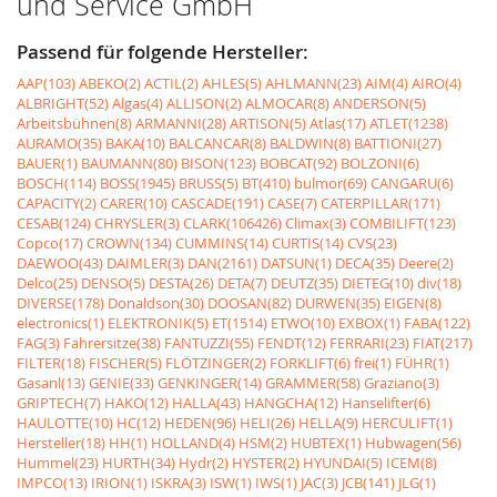
und Service GmbH
Passend für folgende Hersteller:
AAP(103)
ABEKO(2)
ACTIL(2)
AHLES(5)
AHLMANN(23)
AIM(4)
AIRO(4)
ALBRIGHT(52)
Algas(4)
ALLISON(2)
ALMOCAR(8)
ANDERSON(5)
Arbeitsbühnen(8)
ARMANNI(28)
ARTISON(5)
Atlas(17)
ATLET(1238)
AURAMO(35)
BAKA(10)
BALCANCAR(8)
BALDWIN(8)
BATTIONI(27)
BAUER(1)
BAUMANN(80)
BISON(123)
BOBCAT(92)
BOLZONI(6)
BOSCH(114)
BOSS(1945)
BRUSS(5)
BT(410)
bulmor(69)
CANGARU(6)
CAPACITY(2)
CARER(10)
CASCADE(191)
CASE(7)
CATERPILLAR(171)
CESAB(124)
CHRYSLER(3)
CLARK(106426)
Climax(3)
COMBILIFT(123)
Copco(17)
CROWN(134)
CUMMINS(14)
CURTIS(14)
CVS(23)
DAEWOO(43)
DAIMLER(3)
DAN(2161)
DATSUN(1)
DECA(35)
Deere(2)
Delco(25)
DENSO(5)
DESTA(26)
DETA(7)
DEUTZ(35)
DIETEG(10)
div(18)
DIVERSE(178)
Donaldson(30)
DOOSAN(82)
DURWEN(35)
EIGEN(8)
electronics(1)
ELEKTRONIK(5)
ET(1514)
ETWO(10)
EXBOX(1)
FABA(122)
FAG(3)
Fahrersitze(38)
FANTUZZI(55)
FENDT(12)
FERRARI(23)
FIAT(217)
FILTER(18)
FISCHER(5)
FLÖTZINGER(2)
FORKLIFT(6)
frei(1)
FÜHR(1)
Gasanl(13)
GENIE(33)
GENKINGER(14)
GRAMMER(58)
Graziano(3)
GRIPTECH(7)
HAKO(12)
HALLA(43)
HANGCHA(12)
Hanselifter(6)
HAULOTTE(10)
HC(12)
HEDEN(96)
HELI(26)
HELLA(9)
HERCULIFT(1)
Hersteller(18)
HH(1)
HOLLAND(4)
HSM(2)
HUBTEX(1)
Hubwagen(56)
Hummel(23)
HURTH(34)
Hydr(2)
HYSTER(2)
HYUNDAI(5)
ICEM(8)
IMPCO(13)
IRION(1)
ISKRA(3)
ISW(1)
IWS(1)
JAC(3)
JCB(141)
JLG(1)