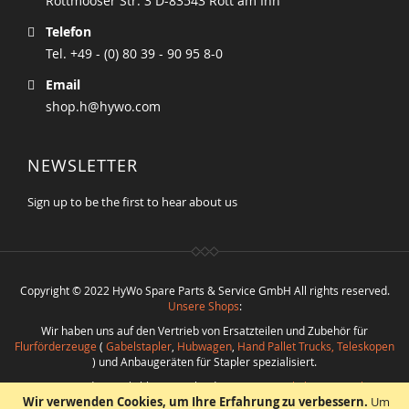
Rottmooser Str. 3 D-83543 Rott am Inn
Telefon
Tel. +49 - (0) 80 39 - 90 95 8-0
Email
shop.h@hywo.com
NEWSLETTER
Sign up to be the first to hear about us
Copyright © 2022 HyWo Spare Parts & Service GmbH All rights reserved.
Unsere Shops
:
Wir haben uns auf den Vertrieb von Ersatzteilen und Zubehör für
Flurförderzeuge
(
Gabelstapler
,
Hubwagen
,
Hand Pallet Trucks, Teleskopen
) und Anbaugeräten für Stapler spezialisiert.
Nutzen Sie die Möglichkeit verschiedenste
Ersatzteile bester Qualität
Wir verwenden Cookies, um Ihre Erfahrung zu verbessern.
Um
bei
Hywo Parts & Service GmbH
zu günstigen Konditionen aus einer Hand