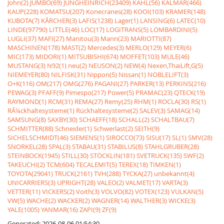
John(2)
JUMBO(69)
JUNGHEINRICH(23409)
KAHL(56)
KALMAR(466)
KAUP(228)
KOMATSU(207)
Konecranes(28)
KOOI(103)
KRAMER(148)
KUBOTA(7)
KÃRCHER(3)
LAFIS(1238)
Lager(1)
LANSING(6)
LATEC(10)
LINDE(97790)
LITTLE(46)
LOC(17)
LOGITRANS(5)
LOMBARDINI(5)
LUGLI(37)
MAFI(27)
Manitou(3)
Mann(23)
MARIOTTI(87)
MASCHINEN(178)
MAST(2)
Mercedes(3)
MERLO(129)
MEYER(6)
MIC(173)
MIDORI(1)
MITSUBISHI(674)
MOFFET(103)
MULE(46)
MUSTANG(3)
N92(1)
neu(2)
NEUSON(2)
NEW(4)
Nexen,ThaiLift,G(5)
NIEMEYER(80)
NILFISK(31)
Nippon(5)
Nissan(1)
NOBLELIFT(3)
O+K(116)
OM(217)
OMG(276)
PAGANI(27)
PARKER(13)
PERKINS(216)
PEWAG(3)
PFAFF(9)
Pimespo(217)
Power(5)
PRAMAC(23)
QTECK(19)
RAYMOND(1)
RCM(31)
REMA(27)
Remy(25)
RHM(1)
ROCLA(30)
RS(1)
RÃ¼ckhaltesysteme(1)
Rückhaltesysteme(2)
SALEV(3)
SAMAG(14)
SAMSUNG(8)
SAXBY(30)
SCHAEFF(18)
SCHALL(2)
SCHALTBAU(7)
SCHMITTER(88)
Schneider(1)
Schwerlast(2)
SEITH(9)
SICHELSCHMIDT(46)
SIEMENS(1)
SIROCCO(73)
SISU(17)
SL(1)
SMV(28)
SNORKEL(28)
SPAL(3)
STABAU(31)
STABILUS(8)
STAHLGRUBER(28)
STEINBOCK(1945)
STILL(30)
STÖCKLIN(181)
SVETRUCK(135)
SWF(2)
TAKEUCHI(2)
TCM(604)
TECALEMIT(5)
TEREX(18)
TIMKEN(1)
TOYOTA(29041)
TRUCK(2161)
TVH(288)
TYCKA(27)
unbekannt(4)
UNICARRIERS(3)
UPRIGHT(28)
VALEO(2)
VALMET(17)
VARTA(3)
VETTER(11)
VICKERS(2)
Voith(3)
VOLVO(82)
VOTEX(123)
VULKAN(5)
VW(5)
WACHE(2)
WACKER(2)
WAGNER(14)
WALTHER(3)
WICKE(3)
YALE(1005)
YANMAR(16)
ZAPI(9)
ZF(9)
Generated: 2026-08-06 01:54:30