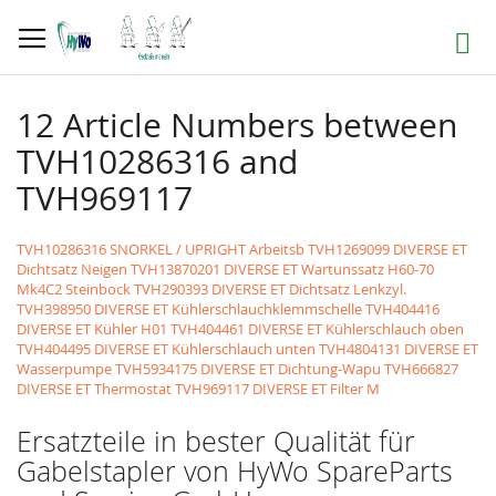
Direkt
zum
Suche
Inhalt
12 Article Numbers between
TVH10286316 and
TVH969117
TVH10286316 SNORKEL / UPRIGHT Arbeitsb
TVH1269099 DIVERSE ET
Dichtsatz Neigen
TVH13870201 DIVERSE ET Wartunssatz H60-70
Mk4C2 Steinbock
TVH290393 DIVERSE ET Dichtsatz Lenkzyl.
TVH398950 DIVERSE ET Kühlerschlauchklemmschelle
TVH404416
DIVERSE ET Kühler H01
TVH404461 DIVERSE ET Kühlerschlauch oben
TVH404495 DIVERSE ET Kühlerschlauch unten
TVH4804131 DIVERSE ET
Wasserpumpe
TVH5934175 DIVERSE ET Dichtung-Wapu
TVH666827
DIVERSE ET Thermostat
TVH969117 DIVERSE ET Filter M
Ersatzteile in bester Qualität für
Gabelstapler von HyWo SpareParts