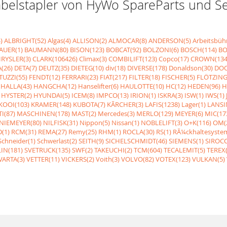
r Gabelstapler von HyWo SpareParts und 
)
ALBRIGHT(52)
Algas(4)
ALLISON(2)
ALMOCAR(8)
ANDERSON(5)
Arbeitsbüh
AUER(1)
BAUMANN(80)
BISON(123)
BOBCAT(92)
BOLZONI(6)
BOSCH(114)
BO
RYSLER(3)
CLARK(106426)
Climax(3)
COMBILIFT(123)
Copco(17)
CROWN(134
(26)
DETA(7)
DEUTZ(35)
DIETEG(10)
div(18)
DIVERSE(178)
Donaldson(30)
DOO
UZZI(55)
FENDT(12)
FERRARI(23)
FIAT(217)
FILTER(18)
FISCHER(5)
FLÖTZING
HALLA(43)
HANGCHA(12)
Hanselifter(6)
HAULOTTE(10)
HC(12)
HEDEN(96)
H
HYSTER(2)
HYUNDAI(5)
ICEM(8)
IMPCO(13)
IRION(1)
ISKRA(3)
ISW(1)
IWS(1)
KOOI(103)
KRAMER(148)
KUBOTA(7)
KÃRCHER(3)
LAFIS(1238)
Lager(1)
LANSI
I(87)
MASCHINEN(178)
MAST(2)
Mercedes(3)
MERLO(129)
MEYER(6)
MIC(17
NIEMEYER(80)
NILFISK(31)
Nippon(5)
Nissan(1)
NOBLELIFT(3)
O+K(116)
OM(
(1)
RCM(31)
REMA(27)
Remy(25)
RHM(1)
ROCLA(30)
RS(1)
RÃ¼ckhaltesyste
Schneider(1)
Schwerlast(2)
SEITH(9)
SICHELSCHMIDT(46)
SIEMENS(1)
SIROCC
IN(181)
SVETRUCK(135)
SWF(2)
TAKEUCHI(2)
TCM(604)
TECALEMIT(5)
TEREX(
VARTA(3)
VETTER(11)
VICKERS(2)
Voith(3)
VOLVO(82)
VOTEX(123)
VULKAN(5)