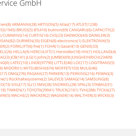
Service GmbH
nen(8)
ARMANNI(28)
ARTISON(5)
Atlas(17)
ATLET(1238)
SS(1945)
BRUSS(5)
BT(410)
bulmor(69)
CANGARU(6)
CAPACITY(2)
)
CUMMINS(14)
CURTIS(14)
CVS(23)
DAEWOO(43)
DAIMLER(3)
SAN(82)
DURWEN(35)
EIGEN(8)
electronics(1)
ELEKTRONIK(5)
ER(2)
FORKLIFT(6)
frei(1)
FÜHR(1)
Gasanl(13)
GENIE(33)
ELI(26)
HELLA(9)
HERCULIFT(1)
Hersteller(18)
HH(1)
HOLLAND(4)
JAC(3)
JCB(141)
JLG(1)
John(2)
JUMBO(69)
JUNGHEINRICH(23409)
NG(6)
LATEC(10)
LINDE(97790)
LITTLE(46)
LOC(17)
LOGITRANS(5)
3)
MIDORI(1)
MITSUBISHI(674)
MOFFET(103)
MULE(46)
217)
OMG(276)
PAGANI(27)
PARKER(13)
PERKINS(216)
PEWAG(3)
me(1)
Rückhaltesysteme(2)
SALEV(3)
SAMAG(14)
SAMSUNG(8)
O(73)
SISU(17)
SL(1)
SMV(28)
SNORKEL(28)
SPAL(3)
STABAU(31)
18)
TIMKEN(1)
TOYOTA(29041)
TRUCK(2161)
TVH(288)
TYCKA(27)
VW(5)
WACHE(2)
WACKER(2)
WAGNER(14)
WALTHER(3)
WICKE(3)