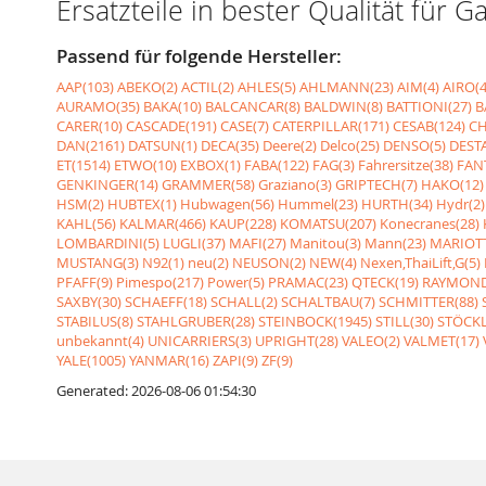
Ersatzteile in bester Qualität fü
Passend für folgende Hersteller:
AAP(103)
ABEKO(2)
ACTIL(2)
AHLES(5)
AHLMANN(23)
AIM(4)
AIRO(4
AURAMO(35)
BAKA(10)
BALCANCAR(8)
BALDWIN(8)
BATTIONI(27)
B
CARER(10)
CASCADE(191)
CASE(7)
CATERPILLAR(171)
CESAB(124)
CH
DAN(2161)
DATSUN(1)
DECA(35)
Deere(2)
Delco(25)
DENSO(5)
DESTA
ET(1514)
ETWO(10)
EXBOX(1)
FABA(122)
FAG(3)
Fahrersitze(38)
FANT
GENKINGER(14)
GRAMMER(58)
Graziano(3)
GRIPTECH(7)
HAKO(12)
HSM(2)
HUBTEX(1)
Hubwagen(56)
Hummel(23)
HURTH(34)
Hydr(2)
KAHL(56)
KALMAR(466)
KAUP(228)
KOMATSU(207)
Konecranes(28)
LOMBARDINI(5)
LUGLI(37)
MAFI(27)
Manitou(3)
Mann(23)
MARIOTT
MUSTANG(3)
N92(1)
neu(2)
NEUSON(2)
NEW(4)
Nexen,ThaiLift,G(5)
PFAFF(9)
Pimespo(217)
Power(5)
PRAMAC(23)
QTECK(19)
RAYMOND
SAXBY(30)
SCHAEFF(18)
SCHALL(2)
SCHALTBAU(7)
SCHMITTER(88)
STABILUS(8)
STAHLGRUBER(28)
STEINBOCK(1945)
STILL(30)
STÖCKL
unbekannt(4)
UNICARRIERS(3)
UPRIGHT(28)
VALEO(2)
VALMET(17)
YALE(1005)
YANMAR(16)
ZAPI(9)
ZF(9)
Generated: 2026-08-06 01:54:30