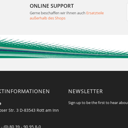
ONLINE SUPPORT
Gerne beschaffen wir Ihnen auch
Ersatzteile
außerhalb des Shops
KTINFORMATIONEN
NEWSLETTER
Sign up to be the first to hear abou
e
ser Str. 3 D-83543 Rott am Inn
 - (0) 80 39 - 90 95 8-0