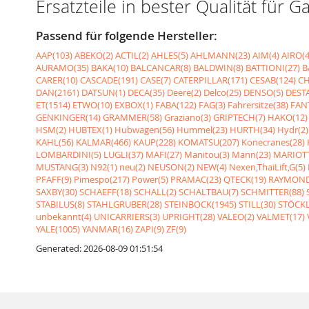
Ersatzteile in bester Qualität fü
Passend für folgende Hersteller:
AAP(103)
ABEKO(2)
ACTIL(2)
AHLES(5)
AHLMANN(23)
AIM(4)
AIRO(4
AURAMO(35)
BAKA(10)
BALCANCAR(8)
BALDWIN(8)
BATTIONI(27)
B
CARER(10)
CASCADE(191)
CASE(7)
CATERPILLAR(171)
CESAB(124)
CH
DAN(2161)
DATSUN(1)
DECA(35)
Deere(2)
Delco(25)
DENSO(5)
DESTA
ET(1514)
ETWO(10)
EXBOX(1)
FABA(122)
FAG(3)
Fahrersitze(38)
FANT
GENKINGER(14)
GRAMMER(58)
Graziano(3)
GRIPTECH(7)
HAKO(12)
HSM(2)
HUBTEX(1)
Hubwagen(56)
Hummel(23)
HURTH(34)
Hydr(2)
KAHL(56)
KALMAR(466)
KAUP(228)
KOMATSU(207)
Konecranes(28)
LOMBARDINI(5)
LUGLI(37)
MAFI(27)
Manitou(3)
Mann(23)
MARIOTT
MUSTANG(3)
N92(1)
neu(2)
NEUSON(2)
NEW(4)
Nexen,ThaiLift,G(5)
PFAFF(9)
Pimespo(217)
Power(5)
PRAMAC(23)
QTECK(19)
RAYMOND
SAXBY(30)
SCHAEFF(18)
SCHALL(2)
SCHALTBAU(7)
SCHMITTER(88)
STABILUS(8)
STAHLGRUBER(28)
STEINBOCK(1945)
STILL(30)
STÖCKL
unbekannt(4)
UNICARRIERS(3)
UPRIGHT(28)
VALEO(2)
VALMET(17)
YALE(1005)
YANMAR(16)
ZAPI(9)
ZF(9)
Generated: 2026-08-09 01:51:54