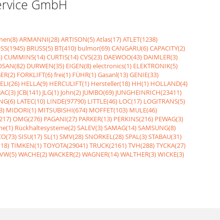
Service GmbH
nen(8)
ARMANNI(28)
ARTISON(5)
Atlas(17)
ATLET(1238)
SS(1945)
BRUSS(5)
BT(410)
bulmor(69)
CANGARU(6)
CAPACITY(2)
)
CUMMINS(14)
CURTIS(14)
CVS(23)
DAEWOO(43)
DAIMLER(3)
SAN(82)
DURWEN(35)
EIGEN(8)
electronics(1)
ELEKTRONIK(5)
ER(2)
FORKLIFT(6)
frei(1)
FÜHR(1)
Gasanl(13)
GENIE(33)
ELI(26)
HELLA(9)
HERCULIFT(1)
Hersteller(18)
HH(1)
HOLLAND(4)
JAC(3)
JCB(141)
JLG(1)
John(2)
JUMBO(69)
JUNGHEINRICH(23411)
NG(6)
LATEC(10)
LINDE(97790)
LITTLE(46)
LOC(17)
LOGITRANS(5)
3)
MIDORI(1)
MITSUBISHI(674)
MOFFET(103)
MULE(46)
217)
OMG(276)
PAGANI(27)
PARKER(13)
PERKINS(216)
PEWAG(3)
me(1)
Rückhaltesysteme(2)
SALEV(3)
SAMAG(14)
SAMSUNG(8)
O(73)
SISU(17)
SL(1)
SMV(28)
SNORKEL(28)
SPAL(3)
STABAU(31)
18)
TIMKEN(1)
TOYOTA(29041)
TRUCK(2161)
TVH(288)
TYCKA(27)
VW(5)
WACHE(2)
WACKER(2)
WAGNER(14)
WALTHER(3)
WICKE(3)