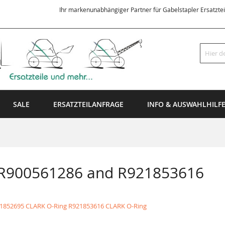
Ihr markenunabhängiger Partner für Gabelstapler Ersatzte
Suche
SALE
ERSATZTEILANFRAGE
INFO & AUSWAHLHILF
 R900561286 and R921853616
1852695 CLARK O-Ring
R921853616 CLARK O-Ring