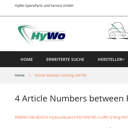
Direkt
HyWo SpareParts und Service GmbH
zum
Inhalt
HOME
ERWEITERTE SUCHE
HERSTELLER
Home
Article Numbers starting with R9
4 Article Numbers between
R900561286 BOSCH Hydraulikventil
R921850785 CLARK Q-Ring
R92