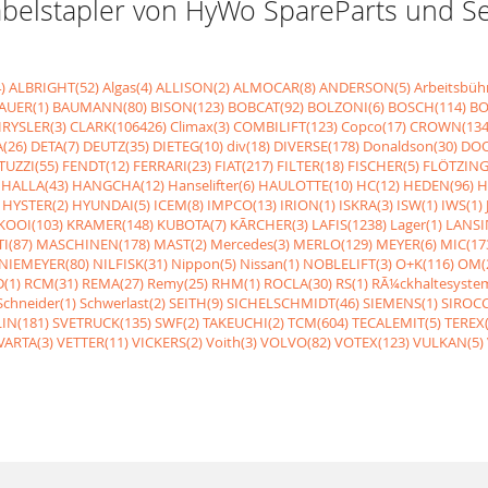
r Gabelstapler von HyWo SpareParts und 
)
ALBRIGHT(52)
Algas(4)
ALLISON(2)
ALMOCAR(8)
ANDERSON(5)
Arbeitsbüh
AUER(1)
BAUMANN(80)
BISON(123)
BOBCAT(92)
BOLZONI(6)
BOSCH(114)
BO
RYSLER(3)
CLARK(106426)
Climax(3)
COMBILIFT(123)
Copco(17)
CROWN(134
(26)
DETA(7)
DEUTZ(35)
DIETEG(10)
div(18)
DIVERSE(178)
Donaldson(30)
DOO
UZZI(55)
FENDT(12)
FERRARI(23)
FIAT(217)
FILTER(18)
FISCHER(5)
FLÖTZING
HALLA(43)
HANGCHA(12)
Hanselifter(6)
HAULOTTE(10)
HC(12)
HEDEN(96)
H
HYSTER(2)
HYUNDAI(5)
ICEM(8)
IMPCO(13)
IRION(1)
ISKRA(3)
ISW(1)
IWS(1)
KOOI(103)
KRAMER(148)
KUBOTA(7)
KÃRCHER(3)
LAFIS(1238)
Lager(1)
LANSI
I(87)
MASCHINEN(178)
MAST(2)
Mercedes(3)
MERLO(129)
MEYER(6)
MIC(17
NIEMEYER(80)
NILFISK(31)
Nippon(5)
Nissan(1)
NOBLELIFT(3)
O+K(116)
OM(
(1)
RCM(31)
REMA(27)
Remy(25)
RHM(1)
ROCLA(30)
RS(1)
RÃ¼ckhaltesyste
Schneider(1)
Schwerlast(2)
SEITH(9)
SICHELSCHMIDT(46)
SIEMENS(1)
SIROCC
IN(181)
SVETRUCK(135)
SWF(2)
TAKEUCHI(2)
TCM(604)
TECALEMIT(5)
TEREX(
VARTA(3)
VETTER(11)
VICKERS(2)
Voith(3)
VOLVO(82)
VOTEX(123)
VULKAN(5)