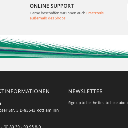
ONLINE SUPPORT
Gerne beschaffen wir Ihnen auch
Ersatzteile
außerhalb des Shops
KTINFORMATIONEN
NEWSLETTER
Sign up to be the first to hear abou
e
ser Str. 3 D-83543 Rott am Inn
 - (0) 80 39 - 90 95 8-0