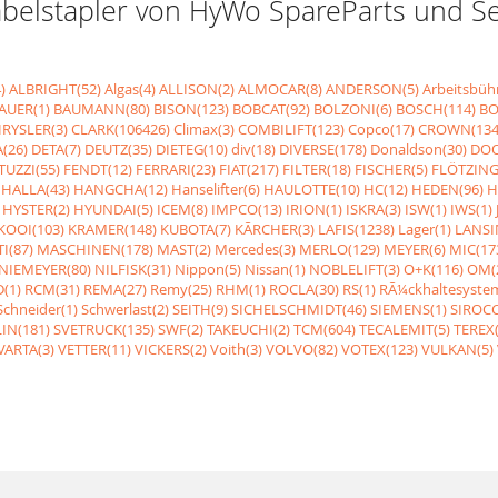
r Gabelstapler von HyWo SpareParts und 
)
ALBRIGHT(52)
Algas(4)
ALLISON(2)
ALMOCAR(8)
ANDERSON(5)
Arbeitsbüh
AUER(1)
BAUMANN(80)
BISON(123)
BOBCAT(92)
BOLZONI(6)
BOSCH(114)
BO
RYSLER(3)
CLARK(106426)
Climax(3)
COMBILIFT(123)
Copco(17)
CROWN(134
(26)
DETA(7)
DEUTZ(35)
DIETEG(10)
div(18)
DIVERSE(178)
Donaldson(30)
DOO
UZZI(55)
FENDT(12)
FERRARI(23)
FIAT(217)
FILTER(18)
FISCHER(5)
FLÖTZING
HALLA(43)
HANGCHA(12)
Hanselifter(6)
HAULOTTE(10)
HC(12)
HEDEN(96)
H
HYSTER(2)
HYUNDAI(5)
ICEM(8)
IMPCO(13)
IRION(1)
ISKRA(3)
ISW(1)
IWS(1)
KOOI(103)
KRAMER(148)
KUBOTA(7)
KÃRCHER(3)
LAFIS(1238)
Lager(1)
LANSI
I(87)
MASCHINEN(178)
MAST(2)
Mercedes(3)
MERLO(129)
MEYER(6)
MIC(17
NIEMEYER(80)
NILFISK(31)
Nippon(5)
Nissan(1)
NOBLELIFT(3)
O+K(116)
OM(
(1)
RCM(31)
REMA(27)
Remy(25)
RHM(1)
ROCLA(30)
RS(1)
RÃ¼ckhaltesyste
Schneider(1)
Schwerlast(2)
SEITH(9)
SICHELSCHMIDT(46)
SIEMENS(1)
SIROCC
IN(181)
SVETRUCK(135)
SWF(2)
TAKEUCHI(2)
TCM(604)
TECALEMIT(5)
TEREX(
VARTA(3)
VETTER(11)
VICKERS(2)
Voith(3)
VOLVO(82)
VOTEX(123)
VULKAN(5)