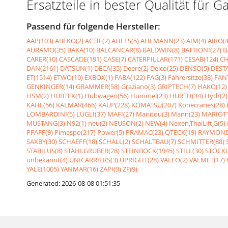
Ersatzteile in bester Qualität fü
Passend für folgende Hersteller:
AAP(103)
ABEKO(2)
ACTIL(2)
AHLES(5)
AHLMANN(23)
AIM(4)
AIRO(4
AURAMO(35)
BAKA(10)
BALCANCAR(8)
BALDWIN(8)
BATTIONI(27)
B
CARER(10)
CASCADE(191)
CASE(7)
CATERPILLAR(171)
CESAB(124)
CH
DAN(2161)
DATSUN(1)
DECA(35)
Deere(2)
Delco(25)
DENSO(5)
DESTA
ET(1514)
ETWO(10)
EXBOX(1)
FABA(122)
FAG(3)
Fahrersitze(38)
FANT
GENKINGER(14)
GRAMMER(58)
Graziano(3)
GRIPTECH(7)
HAKO(12)
HSM(2)
HUBTEX(1)
Hubwagen(56)
Hummel(23)
HURTH(34)
Hydr(2)
KAHL(56)
KALMAR(466)
KAUP(228)
KOMATSU(207)
Konecranes(28)
LOMBARDINI(5)
LUGLI(37)
MAFI(27)
Manitou(3)
Mann(23)
MARIOTT
MUSTANG(3)
N92(1)
neu(2)
NEUSON(2)
NEW(4)
Nexen,ThaiLift,G(5)
PFAFF(9)
Pimespo(217)
Power(5)
PRAMAC(23)
QTECK(19)
RAYMOND
SAXBY(30)
SCHAEFF(18)
SCHALL(2)
SCHALTBAU(7)
SCHMITTER(88)
STABILUS(8)
STAHLGRUBER(28)
STEINBOCK(1945)
STILL(30)
STÖCKL
unbekannt(4)
UNICARRIERS(3)
UPRIGHT(28)
VALEO(2)
VALMET(17)
YALE(1005)
YANMAR(16)
ZAPI(9)
ZF(9)
Generated: 2026-08-08 01:51:35