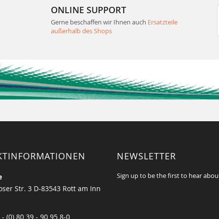
ONLINE SUPPORT
Gerne beschaffen wir Ihnen auch
Ersatzteile
außerhalb des Shops
KTINFORMATIONEN
NEWSLETTER
Sign up to be the first to hear abou
e
ser Str. 3 D-83543 Rott am Inn
 - (0) 80 39 - 90 95 8-0