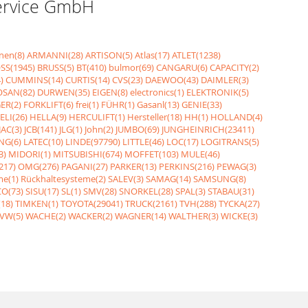
Service GmbH
nen(8)
ARMANNI(28)
ARTISON(5)
Atlas(17)
ATLET(1238)
SS(1945)
BRUSS(5)
BT(410)
bulmor(69)
CANGARU(6)
CAPACITY(2)
)
CUMMINS(14)
CURTIS(14)
CVS(23)
DAEWOO(43)
DAIMLER(3)
SAN(82)
DURWEN(35)
EIGEN(8)
electronics(1)
ELEKTRONIK(5)
ER(2)
FORKLIFT(6)
frei(1)
FÜHR(1)
Gasanl(13)
GENIE(33)
ELI(26)
HELLA(9)
HERCULIFT(1)
Hersteller(18)
HH(1)
HOLLAND(4)
JAC(3)
JCB(141)
JLG(1)
John(2)
JUMBO(69)
JUNGHEINRICH(23411)
NG(6)
LATEC(10)
LINDE(97790)
LITTLE(46)
LOC(17)
LOGITRANS(5)
3)
MIDORI(1)
MITSUBISHI(674)
MOFFET(103)
MULE(46)
217)
OMG(276)
PAGANI(27)
PARKER(13)
PERKINS(216)
PEWAG(3)
me(1)
Rückhaltesysteme(2)
SALEV(3)
SAMAG(14)
SAMSUNG(8)
O(73)
SISU(17)
SL(1)
SMV(28)
SNORKEL(28)
SPAL(3)
STABAU(31)
18)
TIMKEN(1)
TOYOTA(29041)
TRUCK(2161)
TVH(288)
TYCKA(27)
VW(5)
WACHE(2)
WACKER(2)
WAGNER(14)
WALTHER(3)
WICKE(3)