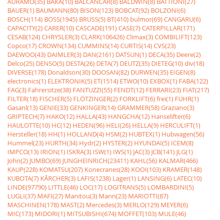
AURAMO(35)
BAKA(10)
BALCANCAR(8)
BALDWIN(8)
BATTIONI(27)
BAUER(1)
BAUMANN(80)
BISON(123)
BOBCAT(92)
BOLZONI(6)
BOSCH(114)
BOSS(1945)
BRUSS(5)
BT(410)
bulmor(69)
CANGARU(6)
CAPACITY(2)
CARER(10)
CASCADE(191)
CASE(7)
CATERPILLAR(171)
CESAB(124)
CHRYSLER(3)
CLARK(106426)
Climax(3)
COMBILIFT(123)
Copco(17)
CROWN(134)
CUMMINS(14)
CURTIS(14)
CVS(23)
DAEWOO(43)
DAIMLER(3)
DAN(2161)
DATSUN(1)
DECA(35)
Deere(2)
Delco(25)
DENSO(5)
DESTA(26)
DETA(7)
DEUTZ(35)
DIETEG(10)
div(18)
DIVERSE(178)
Donaldson(30)
DOOSAN(82)
DURWEN(35)
EIGEN(8)
electronics(1)
ELEKTRONIK(5)
ET(1514)
ETWO(10)
EXBOX(1)
FABA(122)
FAG(3)
Fahrersitze(38)
FANTUZZI(55)
FENDT(12)
FERRARI(23)
FIAT(217)
FILTER(18)
FISCHER(5)
FLÖTZINGER(2)
FORKLIFT(6)
frei(1)
FÜHR(1)
Gasanl(13)
GENIE(33)
GENKINGER(14)
GRAMMER(58)
Graziano(3)
GRIPTECH(7)
HAKO(12)
HALLA(43)
HANGCHA(12)
Hanselifter(6)
HAULOTTE(10)
HC(12)
HEDEN(96)
HELI(26)
HELLA(9)
HERCULIFT(1)
Hersteller(18)
HH(1)
HOLLAND(4)
HSM(2)
HUBTEX(1)
Hubwagen(56)
Hummel(23)
HURTH(34)
Hydr(2)
HYSTER(2)
HYUNDAI(5)
ICEM(8)
IMPCO(13)
IRION(1)
ISKRA(3)
ISW(1)
IWS(1)
JAC(3)
JCB(141)
JLG(1)
John(2)
JUMBO(69)
JUNGHEINRICH(23411)
KAHL(56)
KALMAR(466)
KAUP(228)
KOMATSU(207)
Konecranes(28)
KOOI(103)
KRAMER(148)
KUBOTA(7)
KÃRCHER(3)
LAFIS(1238)
Lager(1)
LANSING(6)
LATEC(10)
LINDE(97790)
LITTLE(46)
LOC(17)
LOGITRANS(5)
LOMBARDINI(5)
LUGLI(37)
MAFI(27)
Manitou(3)
Mann(23)
MARIOTTI(87)
MASCHINEN(178)
MAST(2)
Mercedes(3)
MERLO(129)
MEYER(6)
MIC(173)
MIDORI(1)
MITSUBISHI(674)
MOFFET(103)
MULE(46)