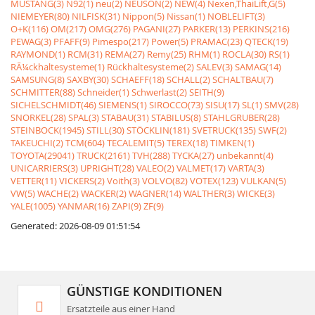
MUSTANG(3)
N92(1)
neu(2)
NEUSON(2)
NEW(4)
Nexen,ThaiLift,G(5)
NIEMEYER(80)
NILFISK(31)
Nippon(5)
Nissan(1)
NOBLELIFT(3)
O+K(116)
OM(217)
OMG(276)
PAGANI(27)
PARKER(13)
PERKINS(216)
PEWAG(3)
PFAFF(9)
Pimespo(217)
Power(5)
PRAMAC(23)
QTECK(19)
RAYMOND(1)
RCM(31)
REMA(27)
Remy(25)
RHM(1)
ROCLA(30)
RS(1)
RÃ¼ckhaltesysteme(1)
Rückhaltesysteme(2)
SALEV(3)
SAMAG(14)
SAMSUNG(8)
SAXBY(30)
SCHAEFF(18)
SCHALL(2)
SCHALTBAU(7)
SCHMITTER(88)
Schneider(1)
Schwerlast(2)
SEITH(9)
SICHELSCHMIDT(46)
SIEMENS(1)
SIROCCO(73)
SISU(17)
SL(1)
SMV(28)
SNORKEL(28)
SPAL(3)
STABAU(31)
STABILUS(8)
STAHLGRUBER(28)
STEINBOCK(1945)
STILL(30)
STÖCKLIN(181)
SVETRUCK(135)
SWF(2)
TAKEUCHI(2)
TCM(604)
TECALEMIT(5)
TEREX(18)
TIMKEN(1)
TOYOTA(29041)
TRUCK(2161)
TVH(288)
TYCKA(27)
unbekannt(4)
UNICARRIERS(3)
UPRIGHT(28)
VALEO(2)
VALMET(17)
VARTA(3)
VETTER(11)
VICKERS(2)
Voith(3)
VOLVO(82)
VOTEX(123)
VULKAN(5)
VW(5)
WACHE(2)
WACKER(2)
WAGNER(14)
WALTHER(3)
WICKE(3)
YALE(1005)
YANMAR(16)
ZAPI(9)
ZF(9)
Generated: 2026-08-09 01:51:54
GÜNSTIGE KONDITIONEN
Ersatzteile aus einer Hand