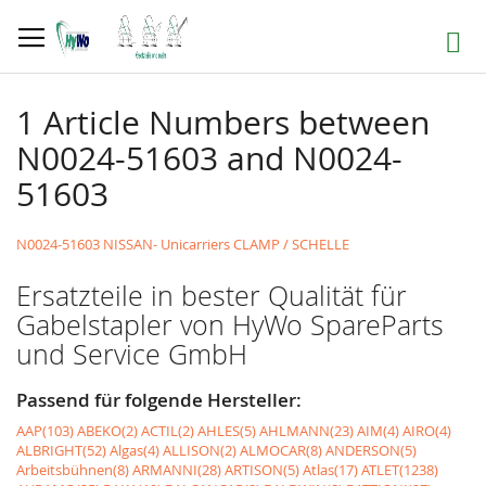
Direkt
zum
Suche
Inhalt
1 Article Numbers between
N0024-51603 and N0024-
51603
N0024-51603 NISSAN- Unicarriers CLAMP / SCHELLE
Ersatzteile in bester Qualität für
Gabelstapler von HyWo SpareParts
und Service GmbH
Passend für folgende Hersteller:
AAP(103)
ABEKO(2)
ACTIL(2)
AHLES(5)
AHLMANN(23)
AIM(4)
AIRO(4)
ALBRIGHT(52)
Algas(4)
ALLISON(2)
ALMOCAR(8)
ANDERSON(5)
Arbeitsbühnen(8)
ARMANNI(28)
ARTISON(5)
Atlas(17)
ATLET(1238)