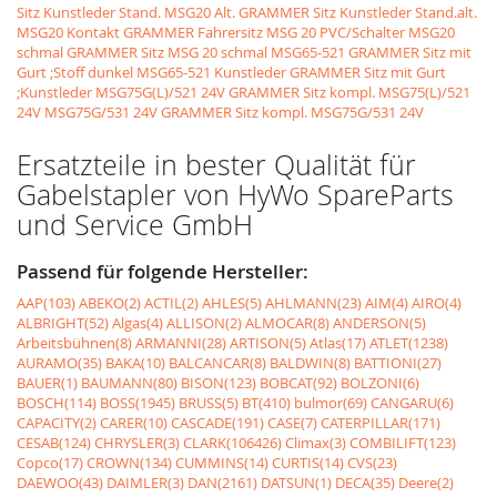
Sitz Kunstleder Stand.
MSG20 Alt. GRAMMER Sitz Kunstleder Stand.alt.
MSG20 Kontakt GRAMMER Fahrersitz MSG 20 PVC/Schalter
MSG20
schmal GRAMMER Sitz MSG 20 schmal
MSG65-521 GRAMMER Sitz mit
Gurt ;Stoff dunkel
MSG65-521 Kunstleder GRAMMER Sitz mit Gurt
;Kunstleder
MSG75G(L)/521 24V GRAMMER Sitz kompl. MSG75(L)/521
24V
MSG75G/531 24V GRAMMER Sitz kompl. MSG75G/531 24V
Ersatzteile in bester Qualität für
Gabelstapler von HyWo SpareParts
und Service GmbH
Passend für folgende Hersteller:
AAP(103)
ABEKO(2)
ACTIL(2)
AHLES(5)
AHLMANN(23)
AIM(4)
AIRO(4)
ALBRIGHT(52)
Algas(4)
ALLISON(2)
ALMOCAR(8)
ANDERSON(5)
Arbeitsbühnen(8)
ARMANNI(28)
ARTISON(5)
Atlas(17)
ATLET(1238)
AURAMO(35)
BAKA(10)
BALCANCAR(8)
BALDWIN(8)
BATTIONI(27)
BAUER(1)
BAUMANN(80)
BISON(123)
BOBCAT(92)
BOLZONI(6)
BOSCH(114)
BOSS(1945)
BRUSS(5)
BT(410)
bulmor(69)
CANGARU(6)
CAPACITY(2)
CARER(10)
CASCADE(191)
CASE(7)
CATERPILLAR(171)
CESAB(124)
CHRYSLER(3)
CLARK(106426)
Climax(3)
COMBILIFT(123)
Copco(17)
CROWN(134)
CUMMINS(14)
CURTIS(14)
CVS(23)
DAEWOO(43)
DAIMLER(3)
DAN(2161)
DATSUN(1)
DECA(35)
Deere(2)