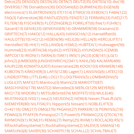
Delco(25)
DENSO(5)
DESTA(26)
DETA(7)
DEUTZ(35)
DIETEG(10)
div(18)
DIVERSE(178)
Donaldson(30)
DOOSAN(82)
DURWEN(35)
EIGEN(8)
electronics(1)
ELEKTRONIK(5)
ET(1514)
ETWO(10)
EXBOX(1)
FABA(122)
FAG(3)
Fahrersitze(38)
FANTUZZI(55)
FENDT(12)
FERRARI(23)
FIAT(217)
FILTER(18)
FISCHER(5)
FLÖTZINGER(2)
FORKLIFT(6)
frei(1)
FÜHR(1)
Gasanl(13)
GENIE(33)
GENKINGER(14)
GRAMMER(58)
Graziano(3)
GRIPTECH(7)
HAKO(12)
HALLA(43)
HANGCHA(12)
Hanselifter(6)
HAULOTTE(10)
HC(12)
HEDEN(96)
HELI(26)
HELLA(9)
HERCULIFT(1)
Hersteller(18)
HH(1)
HOLLAND(4)
HSM(2)
HUBTEX(1)
Hubwagen(56)
Hummel(23)
HURTH(34)
Hydr(2)
HYSTER(2)
HYUNDAI(5)
ICEM(8)
IMPCO(13)
IRION(1)
ISKRA(3)
ISW(1)
IWS(1)
JAC(3)
JCB(141)
JLG(1)
John(2)
JUMBO(69)
JUNGHEINRICH(23411)
KAHL(56)
KALMAR(466)
KAUP(228)
KOMATSU(207)
Konecranes(28)
KOOI(103)
KRAMER(148)
KUBOTA(7)
KÃRCHER(3)
LAFIS(1238)
Lager(1)
LANSING(6)
LATEC(10)
LINDE(97790)
LITTLE(46)
LOC(17)
LOGITRANS(5)
LOMBARDINI(5)
LUGLI(37)
MAFI(27)
Manitou(3)
Mann(23)
MARIOTTI(87)
MASCHINEN(178)
MAST(2)
Mercedes(3)
MERLO(129)
MEYER(6)
MIC(173)
MIDORI(1)
MITSUBISHI(674)
MOFFET(103)
MULE(46)
MUSTANG(3)
N92(1)
neu(2)
NEUSON(2)
NEW(4)
Nexen,ThaiLift,G(5)
NIEMEYER(80)
NILFISK(31)
Nippon(5)
Nissan(1)
NOBLELIFT(3)
O+K(116)
OM(217)
OMG(276)
PAGANI(27)
PARKER(13)
PERKINS(216)
PEWAG(3)
PFAFF(9)
Pimespo(217)
Power(5)
PRAMAC(23)
QTECK(19)
RAYMOND(1)
RCM(31)
REMA(27)
Remy(25)
RHM(1)
ROCLA(30)
RS(1)
RÃ¼ckhaltesysteme(1)
Rückhaltesysteme(2)
SALEV(3)
SAMAG(14)
SAMSUNG(8)
SAXBY(30)
SCHAEFF(18)
SCHALL(2)
SCHALTBAU(7)