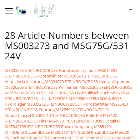
Direkt
zum
Suche
Inhalt
28 Article Numbers between
MS003273 and MSG75G/531
24V
MS003273 STEINBOCK/BOSS Hauptbremszylinder
MS014884
STEINBOCK/BOSS Motorölfilter
MS020628 STEINBOCK/BOSS
Ventildeckeldichtung
MS024070 STEINBOCK/BOSS Hydraulikpumpe
MS026206 STEINBOCK/BOSS Keilriemen
MS026263 STEINBOCK/BOSS
Vorfilter
MS026293 STEINBOCK/BOSS Hydraulikschlauch
MS026514
STEINBOCK/BOSS = Clark 3738769
MS028900 STEINBOCK/BOSS
Hydrolager
MS029252 STEINBOCK/BOSS Hydrostatfilter
MS255431
STEINBOCK/BOSS Führung
MS255932 STEINBOCK/BOSS
Zündschlüssel
MS402214 STEINBOCK/BOSS Rolle
MS4493122
STEINBOCK/BOSS Filter
MS4578178 STEINBOCK/BOSS Schalter
MS7942798 STEINBOCK/BOSS Bowex-Kupplung
MS851101
MITSUBISHI Zuendkerze
MS851181 MITSUBISHI Zündkerze
MSG 20
PVC schmal GRAMMER Fahrersitz MSG PVC schmal
MSG20 GRAMMER