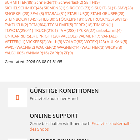
SCHMITTER(88)
Schneider(1)
Schwerlast(2)
SEITH(9)
SICHELSCHMIDT(46)
SIEMENS(1)
SIROCCO(73)
SISU(17)
SL(1)
SMV(28)
SNORKEL(28)
SPAL(3)
STABAU(31)
STABILUS(8)
STAHLGRUBER(28)
STEINBOCK(1945)
STILL(30)
STÖCKLIN(181)
SVETRUCK(135)
SWF(2)
TAKEUCHI(2)
TCM(604)
TECALEMIT(5)
TEREX(18)
TIMKEN(1)
TOYOTA(29041)
TRUCK(2161)
TVH(288)
TYCKA(27)
unbekannt(4)
UNICARRIERS(3)
UPRIGHT(28)
VALEO(2)
VALMET(17)
VARTA(3)
VETTER(11)
VICKERS(2)
Voith(3)
VOLVO(82)
VOTEX(123)
VULKAN(5)
VW(5)
WACHE(2)
WACKER(2)
WAGNER(14)
WALTHER(3)
WICKE(3)
YALE(1005)
YANMAR(16)
ZAPI(9)
ZF(9)
Generated: 2026-08-08 01:51:35
GÜNSTIGE KONDITIONEN
Ersatzteile aus einer Hand
ONLINE SUPPORT
Gerne beschaffen wir Ihnen auch
Ersatzteile außerhalb
des Shops