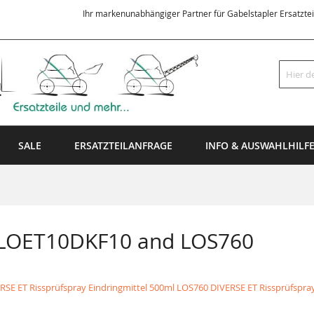
Ihr markenunabhängiger Partner für Gabelstapler Ersatzte
Suche
SALE
ERSATZTEILANFRAGE
INFO & AUSWAHLHILF
 LOET10DKF10 and LOS760
SE ET Rissprüfspray Eindringmittel 500ml
LOS760 DIVERSE ET Rissprüfspray