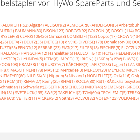
r Gabelstapler von HyWo SpareParts und 
)
ALBRIGHT(52)
Algas(4)
ALLISON(2)
ALMOCAR(8)
ANDERSON(5)
Arbeitsbüh
AUER(1)
BAUMANN(80)
BISON(123)
BOBCAT(92)
BOLZONI(6)
BOSCH(114)
BO
RYSLER(3)
CLARK(106426)
Climax(3)
COMBILIFT(123)
Copco(17)
CROWN(134
(26)
DETA(7)
DEUTZ(35)
DIETEG(10)
div(18)
DIVERSE(178)
Donaldson(30)
DOO
UZZI(55)
FENDT(12)
FERRARI(23)
FIAT(217)
FILTER(18)
FISCHER(5)
FLÖTZING
HALLA(43)
HANGCHA(12)
Hanselifter(6)
HAULOTTE(10)
HC(12)
HEDEN(96)
H
HYSTER(2)
HYUNDAI(5)
ICEM(8)
IMPCO(13)
IRION(1)
ISKRA(3)
ISW(1)
IWS(1)
KOOI(103)
KRAMER(148)
KUBOTA(7)
KÃRCHER(3)
LAFIS(1238)
Lager(1)
LANSI
I(87)
MASCHINEN(178)
MAST(2)
Mercedes(3)
MERLO(129)
MEYER(6)
MIC(17
NIEMEYER(80)
NILFISK(31)
Nippon(5)
Nissan(1)
NOBLELIFT(3)
O+K(116)
OM(
(1)
RCM(31)
REMA(27)
Remy(25)
RHM(1)
ROCLA(30)
RS(1)
RÃ¼ckhaltesyste
Schneider(1)
Schwerlast(2)
SEITH(9)
SICHELSCHMIDT(46)
SIEMENS(1)
SIROCC
IN(181)
SVETRUCK(135)
SWF(2)
TAKEUCHI(2)
TCM(604)
TECALEMIT(5)
TEREX(
VARTA(3)
VETTER(11)
VICKERS(2)
Voith(3)
VOLVO(82)
VOTEX(123)
VULKAN(5)