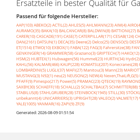
Ersatzteile in bester Qualität fü
Passend für folgende Hersteller:
AAP(103)
ABEKO(2)
ACTIL(2)
AHLES(5)
AHLMANN(23)
AIM(4)
AIRO(4
AURAMO(35)
BAKA(10)
BALCANCAR(8)
BALDWIN(8)
BATTIONI(27)
B
CARER(10)
CASCADE(191)
CASE(7)
CATERPILLAR(171)
CESAB(124)
CH
DAN(2161)
DATSUN(1)
DECA(35)
Deere(2)
Delco(25)
DENSO(5)
DESTA
ET(1514)
ETWO(10)
EXBOX(1)
FABA(122)
FAG(3)
Fahrersitze(38)
FANT
GENKINGER(14)
GRAMMER(58)
Graziano(3)
GRIPTECH(7)
HAKO(12)
HSM(2)
HUBTEX(1)
Hubwagen(56)
Hummel(23)
HURTH(34)
Hydr(2)
KAHL(56)
KALMAR(466)
KAUP(228)
KOMATSU(207)
Konecranes(28)
LOMBARDINI(5)
LUGLI(37)
MAFI(27)
Manitou(3)
Mann(23)
MARIOTT
MUSTANG(3)
N92(1)
neu(2)
NEUSON(2)
NEW(4)
Nexen,ThaiLift,G(5)
PFAFF(9)
Pimespo(217)
Power(5)
PRAMAC(23)
QTECK(19)
RAYMOND
SAXBY(30)
SCHAEFF(18)
SCHALL(2)
SCHALTBAU(7)
SCHMITTER(88)
STABILUS(8)
STAHLGRUBER(28)
STEINBOCK(1945)
STILL(30)
STÖCKL
unbekannt(4)
UNICARRIERS(3)
UPRIGHT(28)
VALEO(2)
VALMET(17)
YALE(1005)
YANMAR(16)
ZAPI(9)
ZF(9)
Generated: 2026-08-09 01:51:54