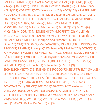
IMPCO(13)
IRION(1)
ISKRA(3)
ISW(1)
IWS(1)
JAC(3)
JCB(141)
JLG(1)
John(2)
JUMBO(69)
JUNGHEINRICH(23411)
KAHL(56)
KALMAR(466)
KAUP(228)
KOMATSU(207)
Konecranes(28)
KOOI(103)
KRAMER(148)
KUBOTA(7)
KÃRCHER(3)
LAFIS(1238)
Lager(1)
LANSING(6)
LATEC(10)
LINDE(97790)
LITTLE(46)
LOC(17)
LOGITRANS(5)
LOMBARDINI(5)
LUGLI(37)
MAFI(27)
Manitou(3)
Mann(23)
MARIOTTI(87)
MASCHINEN(178)
MAST(2)
Mercedes(3)
MERLO(129)
MEYER(6)
MIC(173)
MIDORI(1)
MITSUBISHI(674)
MOFFET(103)
MULE(46)
MUSTANG(3)
N92(1)
neu(2)
NEUSON(2)
NEW(4)
Nexen,ThaiLift,G(5)
NIEMEYER(80)
NILFISK(31)
Nippon(5)
Nissan(1)
NOBLELIFT(3)
O+K(116)
OM(217)
OMG(276)
PAGANI(27)
PARKER(13)
PERKINS(216)
PEWAG(3)
PFAFF(9)
Pimespo(217)
Power(5)
PRAMAC(23)
QTECK(19)
RAYMOND(1)
RCM(31)
REMA(27)
Remy(25)
RHM(1)
ROCLA(30)
RS(1)
RÃ¼ckhaltesysteme(1)
Rückhaltesysteme(2)
SALEV(3)
SAMAG(14)
SAMSUNG(8)
SAXBY(30)
SCHAEFF(18)
SCHALL(2)
SCHALTBAU(7)
SCHMITTER(88)
Schneider(1)
Schwerlast(2)
SEITH(9)
SICHELSCHMIDT(46)
SIEMENS(1)
SIROCCO(73)
SISU(17)
SL(1)
SMV(28)
SNORKEL(28)
SPAL(3)
STABAU(31)
STABILUS(8)
STAHLGRUBER(28)
STEINBOCK(1945)
STILL(30)
STÖCKLIN(181)
SVETRUCK(135)
SWF(2)
TAKEUCHI(2)
TCM(604)
TECALEMIT(5)
TEREX(18)
TIMKEN(1)
TOYOTA(29041)
TRUCK(2161)
TVH(288)
TYCKA(27)
unbekannt(4)
UNICARRIERS(3)
UPRIGHT(28)
VALEO(2)
VALMET(17)
VARTA(3)
VETTER(11)
VICKERS(2)
Voith(3)
VOLVO(82)
VOTEX(123)
VULKAN(5)
VW(5)
WACHE(2)
WACKER(2)
WAGNER(14)
WALTHER(3)
WICKE(3)
YALE(1005)
YANMAR(16)
ZAPI(9)
ZF(9)