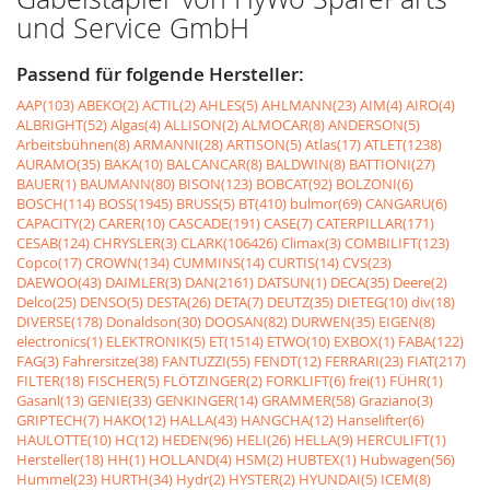
und Service GmbH
Passend für folgende Hersteller:
AAP(103)
ABEKO(2)
ACTIL(2)
AHLES(5)
AHLMANN(23)
AIM(4)
AIRO(4)
ALBRIGHT(52)
Algas(4)
ALLISON(2)
ALMOCAR(8)
ANDERSON(5)
Arbeitsbühnen(8)
ARMANNI(28)
ARTISON(5)
Atlas(17)
ATLET(1238)
AURAMO(35)
BAKA(10)
BALCANCAR(8)
BALDWIN(8)
BATTIONI(27)
BAUER(1)
BAUMANN(80)
BISON(123)
BOBCAT(92)
BOLZONI(6)
BOSCH(114)
BOSS(1945)
BRUSS(5)
BT(410)
bulmor(69)
CANGARU(6)
CAPACITY(2)
CARER(10)
CASCADE(191)
CASE(7)
CATERPILLAR(171)
CESAB(124)
CHRYSLER(3)
CLARK(106426)
Climax(3)
COMBILIFT(123)
Copco(17)
CROWN(134)
CUMMINS(14)
CURTIS(14)
CVS(23)
DAEWOO(43)
DAIMLER(3)
DAN(2161)
DATSUN(1)
DECA(35)
Deere(2)
Delco(25)
DENSO(5)
DESTA(26)
DETA(7)
DEUTZ(35)
DIETEG(10)
div(18)
DIVERSE(178)
Donaldson(30)
DOOSAN(82)
DURWEN(35)
EIGEN(8)
electronics(1)
ELEKTRONIK(5)
ET(1514)
ETWO(10)
EXBOX(1)
FABA(122)
FAG(3)
Fahrersitze(38)
FANTUZZI(55)
FENDT(12)
FERRARI(23)
FIAT(217)
FILTER(18)
FISCHER(5)
FLÖTZINGER(2)
FORKLIFT(6)
frei(1)
FÜHR(1)
Gasanl(13)
GENIE(33)
GENKINGER(14)
GRAMMER(58)
Graziano(3)
GRIPTECH(7)
HAKO(12)
HALLA(43)
HANGCHA(12)
Hanselifter(6)
HAULOTTE(10)
HC(12)
HEDEN(96)
HELI(26)
HELLA(9)
HERCULIFT(1)
Hersteller(18)
HH(1)
HOLLAND(4)
HSM(2)
HUBTEX(1)
Hubwagen(56)
Hummel(23)
HURTH(34)
Hydr(2)
HYSTER(2)
HYUNDAI(5)
ICEM(8)