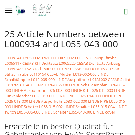
Direkt
zum
Suche
Inhalt
25 Article Numbers between
L000934 and L055-043-000
L000934 CLARK LOAD WHEEL
L005-002-000 LINDE Auspuffrohr
L0065117 CESAB KIT Dichtsatz
L0065225 CESAB Dichtsatz Anbaug.
L0065248 CESAB Dichtsatz
L0110157 CESAB PIN
L0110163 CESAB
Stiftschraube
L0110164 CESAB Mutter
L012-002-000 LINDE
Schalldämpfer
L012-005-000 LINDE Auspuffrohr
L0131002 CESAB Splint
L014285 CESAB Guard
L026-002-000 LINDE Schalldämpfer
L026-005-
000 LINDE Auspuffrohr
L026-008-000 LINDE KIT
L026-012-000 LINDE
Funkenlöscher
L026-013-000 LINDE PIPE
L026-014-000 LINDE PIPE
L026-018-000 LINDE Auspuffrohr
L033-002-000 LINDE PIPE
L055-015-
000 LINDE Schalter
L055-015-002 LINDE Schalter
L055-015-004 LINDE
switch
L055-035-000 LINDE Schalter
L055-043-000 LINDE cover
Ersatzteile in bester Qualität für
Gabelstapler von HyWo SpareParts