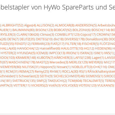
r Gabelstapler von HyWo SpareParts und 
)
ALBRIGHT(52)
Algas(4)
ALLISON(2)
ALMOCAR(8)
ANDERSON(5)
Arbeitsbüh
AUER(1)
BAUMANN(80)
BISON(123)
BOBCAT(92)
BOLZONI(6)
BOSCH(114)
BO
RYSLER(3)
CLARK(106426)
Climax(3)
COMBILIFT(123)
Copco(17)
CROWN(134
(26)
DETA(7)
DEUTZ(35)
DIETEG(10)
div(18)
DIVERSE(178)
Donaldson(30)
DOO
UZZI(55)
FENDT(12)
FERRARI(23)
FIAT(217)
FILTER(18)
FISCHER(5)
FLÖTZING
HALLA(43)
HANGCHA(12)
Hanselifter(6)
HAULOTTE(10)
HC(12)
HEDEN(96)
H
HYSTER(2)
HYUNDAI(5)
ICEM(8)
IMPCO(13)
IRION(1)
ISKRA(3)
ISW(1)
IWS(1)
KOOI(103)
KRAMER(148)
KUBOTA(7)
KÃRCHER(3)
LAFIS(1238)
Lager(1)
LANSI
I(87)
MASCHINEN(178)
MAST(2)
Mercedes(3)
MERLO(129)
MEYER(6)
MIC(17
NIEMEYER(80)
NILFISK(31)
Nippon(5)
Nissan(1)
NOBLELIFT(3)
O+K(116)
OM(
(1)
RCM(31)
REMA(27)
Remy(25)
RHM(1)
ROCLA(30)
RS(1)
RÃ¼ckhaltesyste
Schneider(1)
Schwerlast(2)
SEITH(9)
SICHELSCHMIDT(46)
SIEMENS(1)
SIROCC
IN(181)
SVETRUCK(135)
SWF(2)
TAKEUCHI(2)
TCM(604)
TECALEMIT(5)
TEREX(
VARTA(3)
VETTER(11)
VICKERS(2)
Voith(3)
VOLVO(82)
VOTEX(123)
VULKAN(5)