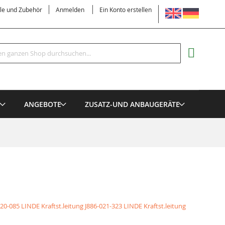
SPRACHE
ile und Zubehör
Anmelden
Ein Konto erstellen
Suche
MEIN EI
E
ANGEBOTE
ZUSATZ-UND ANBAUGERÄTE
020-085 LINDE Kraftst.leitung
J886-021-323 LINDE Kraftst.leitung