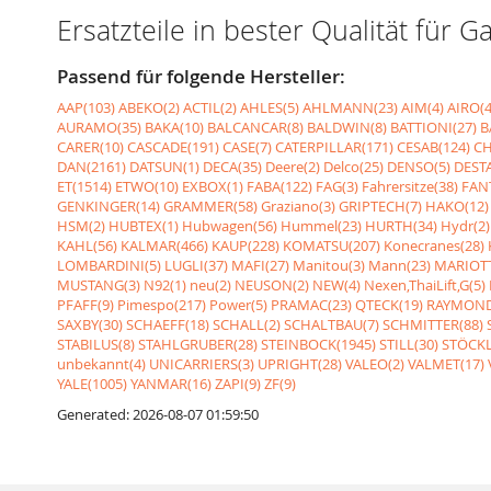
Ersatzteile in bester Qualität fü
Passend für folgende Hersteller:
AAP(103)
ABEKO(2)
ACTIL(2)
AHLES(5)
AHLMANN(23)
AIM(4)
AIRO(4
AURAMO(35)
BAKA(10)
BALCANCAR(8)
BALDWIN(8)
BATTIONI(27)
B
CARER(10)
CASCADE(191)
CASE(7)
CATERPILLAR(171)
CESAB(124)
CH
DAN(2161)
DATSUN(1)
DECA(35)
Deere(2)
Delco(25)
DENSO(5)
DESTA
ET(1514)
ETWO(10)
EXBOX(1)
FABA(122)
FAG(3)
Fahrersitze(38)
FANT
GENKINGER(14)
GRAMMER(58)
Graziano(3)
GRIPTECH(7)
HAKO(12)
HSM(2)
HUBTEX(1)
Hubwagen(56)
Hummel(23)
HURTH(34)
Hydr(2)
KAHL(56)
KALMAR(466)
KAUP(228)
KOMATSU(207)
Konecranes(28)
LOMBARDINI(5)
LUGLI(37)
MAFI(27)
Manitou(3)
Mann(23)
MARIOTT
MUSTANG(3)
N92(1)
neu(2)
NEUSON(2)
NEW(4)
Nexen,ThaiLift,G(5)
PFAFF(9)
Pimespo(217)
Power(5)
PRAMAC(23)
QTECK(19)
RAYMOND
SAXBY(30)
SCHAEFF(18)
SCHALL(2)
SCHALTBAU(7)
SCHMITTER(88)
STABILUS(8)
STAHLGRUBER(28)
STEINBOCK(1945)
STILL(30)
STÖCKL
unbekannt(4)
UNICARRIERS(3)
UPRIGHT(28)
VALEO(2)
VALMET(17)
YALE(1005)
YANMAR(16)
ZAPI(9)
ZF(9)
Generated: 2026-08-07 01:59:50