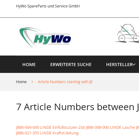
Direkt
HyWo SpareParts und Service GmbH
zum
Inhalt
HOME
ERWEITERTE SUCHE
HERSTELLER
Home
Article Numbers starting with J8
7 Article Numbers between 
J886-004-000 LINDE Einfüllstutzen Zsb
J886-008-000 LINDE Lasche
J
J886-021-355 LINDE Kraftst.leitung