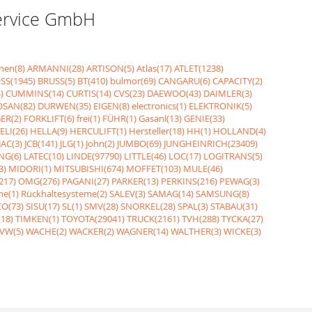
Service GmbH
nen(8)
ARMANNI(28)
ARTISON(5)
Atlas(17)
ATLET(1238)
SS(1945)
BRUSS(5)
BT(410)
bulmor(69)
CANGARU(6)
CAPACITY(2)
)
CUMMINS(14)
CURTIS(14)
CVS(23)
DAEWOO(43)
DAIMLER(3)
SAN(82)
DURWEN(35)
EIGEN(8)
electronics(1)
ELEKTRONIK(5)
ER(2)
FORKLIFT(6)
frei(1)
FÜHR(1)
Gasanl(13)
GENIE(33)
ELI(26)
HELLA(9)
HERCULIFT(1)
Hersteller(18)
HH(1)
HOLLAND(4)
JAC(3)
JCB(141)
JLG(1)
John(2)
JUMBO(69)
JUNGHEINRICH(23409)
NG(6)
LATEC(10)
LINDE(97790)
LITTLE(46)
LOC(17)
LOGITRANS(5)
3)
MIDORI(1)
MITSUBISHI(674)
MOFFET(103)
MULE(46)
217)
OMG(276)
PAGANI(27)
PARKER(13)
PERKINS(216)
PEWAG(3)
me(1)
Rückhaltesysteme(2)
SALEV(3)
SAMAG(14)
SAMSUNG(8)
O(73)
SISU(17)
SL(1)
SMV(28)
SNORKEL(28)
SPAL(3)
STABAU(31)
18)
TIMKEN(1)
TOYOTA(29041)
TRUCK(2161)
TVH(288)
TYCKA(27)
VW(5)
WACHE(2)
WACKER(2)
WAGNER(14)
WALTHER(3)
WICKE(3)