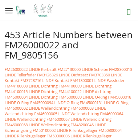
Direkt
zum
Suche
Inhalt
453 Article Numbers between
FM26000022 and
FM_9805156
FM26000022 LINDE Kerbstift
FM27130000 LINDE Scheibe
FM28300013
LINDE Tellerfeder
FM3126326 LINDE Dichtsatz
FM3703350 LINDE
Kontakt
FM3728716 LINDE Kontakt
FM41300001 LINDE Passfeder
FM44100008 LINDE Dichtring
FM44100009 LINDE Dichtring
FM44100015 LINDE Dichtring
FM44100022 LINDE dichtung
FM45000004 LINDE Dichtung
FM45000009 LINDE O-Ring
FM45000018
LINDE O-Ring
FM45000094 LINDE O-Ring
FM45000131 LINDE O-Ring
FM46000002 LINDE Wellendichtring
FM46000003 LINDE
Wellendichtring
FM46000005 LINDE Wellendichtring
FM46000064
LINDE Wellendichtring
FM46000067 LINDE Wellendichtring
FM46000068 LINDE Wellendichtring
FM48200046 LINDE
Sicherungsring
FM50100002 LINDE Rillenkugellager
FM50300004
LINDE Rillenkugellager
FM50300006 LINDE Rillenkugellager