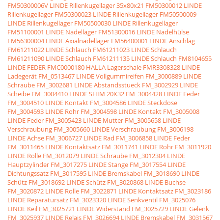
FM50300006V LINDE Rillenkugellager 35x80x21
FM50300012 LINDE
Rillenkugellager
FM50300023 LINDE Rillenkugellager
FM50500009
LINDE Rillenkugellager
FM50500030 LINDE Rillenkugellager
FM51100001 LINDE Nadellager
FM51300016 LINDE Nadelhülse
FM56300004 LINDE Axialnadellager
FM56400001 LINDE Anschlag
FM61211022 LINDE Schlauch
FM61211023 LINDE Schlauch
FM61211090 LINDE Schlauch
FM61211135 LINDE Schlauch
FM8104655
LINDE FEDER
FMC0000180 HALLA Lagerschale
FMR3308328 LINDE
Ladegerät
FM_0513467 LINDE Vollgummireifen
FM_3000889 LINDE
Schraube
FM_3002681 LINDE Abstandsstueck
FM_3002929 LINDE
Scheibe
FM_3004410 LINDE SHIM 20X32
FM_3004428 LINDE Feder
FM_3004510 LINDE Kontakt
FM_3004586 LINDE Steckdose
FM_3004593 LINDE Rohr
FM_3004598 LINDE Kontakt
FM_3005008
LINDE Feder
FM_3005423 LINDE Mutter
FM_3005658 LINDE
Verschraubung
FM_3005660 LINDE Verschraubung
FM_3006198
LINDE Achse
FM_3006727 LINDE Rad
FM_3006858 LINDE Feder
FM_3011465 LINDE Kontaktsatz
FM_3011741 LINDE Rohr
FM_3011920
LINDE Rolle
FM_3012079 LINDE Schraube
FM_3012304 LINDE
Hauptzylinder
FM_3017275 LINDE Stange
FM_3017554 LINDE
Dichtungssatz
FM_3017595 LINDE Bremskabel
FM_3018690 LINDE
Schütz
FM_3018692 LINDE Schütz
FM_3020868 LINDE Buchse
FM_3020872 LINDE Rolle
FM_3022871 LINDE Kontaktsatz
FM_3023186
LINDE Reparatursatz
FM_3023320 LINDE Senkventil
FM_3025076
LINDE Keil
FM_3025721 LINDE Widerstand
FM_3025729 LINDE Gelenk
FM_3025937 LINDE Relais
FM_3026694 LINDE Bremskabel
FM_3031567