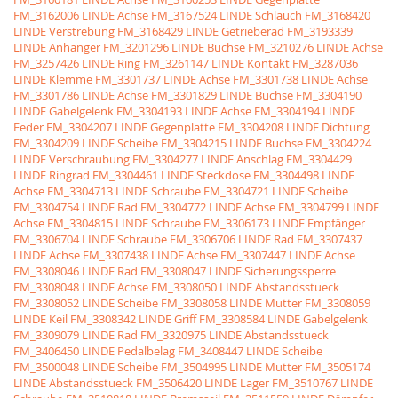
FM_3162006 LINDE Achse
FM_3167524 LINDE Schlauch
FM_3168420
LINDE Verstrebung
FM_3168429 LINDE Getrieberad
FM_3193339
LINDE Anhänger
FM_3201296 LINDE Büchse
FM_3210276 LINDE Achse
FM_3257426 LINDE Ring
FM_3261147 LINDE Kontakt
FM_3287036
LINDE Klemme
FM_3301737 LINDE Achse
FM_3301738 LINDE Achse
FM_3301786 LINDE Achse
FM_3301829 LINDE Büchse
FM_3304190
LINDE Gabelgelenk
FM_3304193 LINDE Achse
FM_3304194 LINDE
Feder
FM_3304207 LINDE Gegenplatte
FM_3304208 LINDE Dichtung
FM_3304209 LINDE Scheibe
FM_3304215 LINDE Buchse
FM_3304224
LINDE Verschraubung
FM_3304277 LINDE Anschlag
FM_3304429
LINDE Ringrad
FM_3304461 LINDE Steckdose
FM_3304498 LINDE
Achse
FM_3304713 LINDE Schraube
FM_3304721 LINDE Scheibe
FM_3304754 LINDE Rad
FM_3304772 LINDE Achse
FM_3304799 LINDE
Achse
FM_3304815 LINDE Schraube
FM_3306173 LINDE Empfänger
FM_3306704 LINDE Schraube
FM_3306706 LINDE Rad
FM_3307437
LINDE Achse
FM_3307438 LINDE Achse
FM_3307447 LINDE Achse
FM_3308046 LINDE Rad
FM_3308047 LINDE Sicherungssperre
FM_3308048 LINDE Achse
FM_3308050 LINDE Abstandsstueck
FM_3308052 LINDE Scheibe
FM_3308058 LINDE Mutter
FM_3308059
LINDE Keil
FM_3308342 LINDE Griff
FM_3308584 LINDE Gabelgelenk
FM_3309079 LINDE Rad
FM_3320975 LINDE Abstandsstueck
FM_3406450 LINDE Pedalbelag
FM_3408447 LINDE Scheibe
FM_3500048 LINDE Scheibe
FM_3504995 LINDE Mutter
FM_3505174
LINDE Abstandsstueck
FM_3506420 LINDE Lager
FM_3510767 LINDE