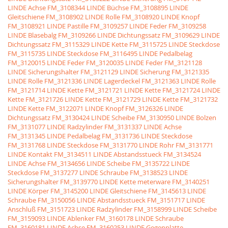
LINDE Achse
FM_3108344 LINDE Büchse
FM_3108895 LINDE
Gleitschiene
FM_3108902 LINDE Rolle
FM_3108920 LINDE Knopf
FM_3108921 LINDE Pastille
FM_3109257 LINDE Feder
FM_3109258
LINDE Blasebalg
FM_3109266 LINDE Dichtungssatz
FM_3109629 LINDE
Dichtungssatz
FM_3115329 LINDE Kette
FM_3115725 LINDE Steckdose
FM_3115735 LINDE Steckdose
FM_3116495 LINDE Pedalbelag
FM_3120015 LINDE Feder
FM_3120035 LINDE Feder
FM_3121128
LINDE Sicherungshalter
FM_3121129 LINDE Sicherung
FM_3121335
LINDE Rolle
FM_3121336 LINDE Lagerdeckel
FM_3121363 LINDE Rolle
FM_3121714 LINDE Kette
FM_3121721 LINDE Kette
FM_3121724 LINDE
Kette
FM_3121726 LINDE Kette
FM_3121729 LINDE Kette
FM_3121732
LINDE Kette
FM_3122071 LINDE Knopf
FM_3126326 LINDE
Dichtungssatz
FM_3130424 LINDE Scheibe
FM_3130950 LINDE Bolzen
FM_3131077 LINDE Radzylinder
FM_3131337 LINDE Achse
FM_3131345 LINDE Pedalbelag
FM_3131736 LINDE Steckdose
FM_3131768 LINDE Steckdose
FM_3131770 LINDE Rohr
FM_3131771
LINDE Kontakt
FM_3134511 LINDE Abstandsstueck
FM_3134524
LINDE Achse
FM_3134656 LINDE Scheibe
FM_3135722 LINDE
Steckdose
FM_3137277 LINDE Schraube
FM_3138523 LINDE
Sicherungshalter
FM_3139770 LINDE Kette meterware
FM_3140251
LINDE Körper
FM_3145200 LINDE Gleitschiene
FM_3145613 LINDE
Schraube
FM_3150056 LINDE Abstandsstueck
FM_3151717 LINDE
Anschluß
FM_3151723 LINDE Radzylinder
FM_3158999 LINDE Scheibe
FM_3159093 LINDE Ablenker
FM_3160178 LINDE Schraube
FM_3160181 LINDE Achse
FM_3160253 LINDE Gegenplatte