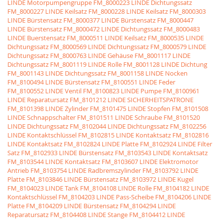
LINDE Motorpumpengruppe
FM_8000223 LINDE Dichtungssatz
FM_8000227 LINDE Keilsatz
FM_8000228 LINDE Keilsatz
FM_8000303
LINDE Bürstensatz
FM_8000377 LINDE Bürstensatz
FM_8000447
LINDE Bürstensatz
FM_8000472 LINDE Dichtungssatz
FM_8000483
LINDE Buerstensatz
FM_8000511 LINDE Keilsatz
FM_8000535 LINDE
Dichtungssatz
FM_8000569 LINDE Dichtungssatz
FM_8000579 LINDE
Dichtungssatz
FM_8000763 LINDE Gehäuse
FM_8001117 LINDE
Dichtungssatz
FM_8001119 LINDE Rolle
FM_8001128 LINDE Dichtung
FM_8001143 LINDE Dichtungssatz
FM_8001158 LINDE Nocken
FM_8100494 LINDE Bürstensatz
FM_8100551 LINDE Feder
FM_8100552 LINDE Ventil
FM_8100823 LINDE Pumpe
FM_8100961
LINDE Reparatursatz
FM_8101212 LINDE SICHERHEITSPATRONE
FM_8101398 LINDE Zylinder
FM_8101475 LINDE Stopfen
FM_8101508
LINDE Schnappschalter
FM_8101511 LINDE Schraube
FM_8101520
LINDE Dichtungssatz
FM_8102044 LINDE Dichtungssatz
FM_8102256
LINDE Kontaktschlüssel
FM_8102815 LINDE Kontaktsatz
FM_8102816
LINDE Kontaktsatz
FM_8102824 LINDE Platte
FM_8102924 LINDE Filter
Satz
FM_8102933 LINDE Bürstensatz
FM_8103543 LINDE Kontaktsatz
FM_8103544 LINDE Kontaktsatz
FM_8103607 LINDE Elektromotor
Antrieb
FM_8103754 LINDE Radbremszylinder
FM_8103792 LINDE
Platte
FM_8103846 LINDE Bürstensatz
FM_8103972 LINDE Kugel
FM_8104023 LINDE Tank
FM_8104108 LINDE Rolle
FM_8104182 LINDE
Kontaktschlüssel
FM_8104203 LINDE Pass-Scheibe
FM_8104206 LINDE
Platte
FM_8104209 LINDE Bürstensatz
FM_8104294 LINDE
Reparatursatz
FM_8104408 LINDE Stange
FM_8104412 LINDE