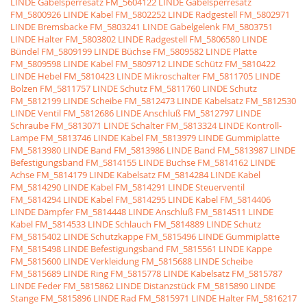
LINDE Gabelsperresatz
FM_5604122 LINDE Gabelsperresatz
FM_5800926 LINDE Kabel
FM_5802252 LINDE Radgestell
FM_5802971
LINDE Bremsbacke
FM_5803241 LINDE Gabelgelenk
FM_5803751
LINDE Halter
FM_5803802 LINDE Radgestell
FM_5806580 LINDE
Bündel
FM_5809199 LINDE Büchse
FM_5809582 LINDE Platte
FM_5809598 LINDE Kabel
FM_5809712 LINDE Schütz
FM_5810422
LINDE Hebel
FM_5810423 LINDE Mikroschalter
FM_5811705 LINDE
Bolzen
FM_5811757 LINDE Schutz
FM_5811760 LINDE Schutz
FM_5812199 LINDE Scheibe
FM_5812473 LINDE Kabelsatz
FM_5812530
LINDE Ventil
FM_5812686 LINDE Anschluß
FM_5812797 LINDE
Schraube
FM_5813071 LINDE Schalter
FM_5813324 LINDE Kontroll-
Lampe
FM_5813746 LINDE Kabel
FM_5813979 LINDE Gummiplatte
FM_5813980 LINDE Band
FM_5813986 LINDE Band
FM_5813987 LINDE
Befestigungsband
FM_5814155 LINDE Buchse
FM_5814162 LINDE
Achse
FM_5814179 LINDE Kabelsatz
FM_5814284 LINDE Kabel
FM_5814290 LINDE Kabel
FM_5814291 LINDE Steuerventil
FM_5814294 LINDE Kabel
FM_5814295 LINDE Kabel
FM_5814406
LINDE Dämpfer
FM_5814448 LINDE Anschluß
FM_5814511 LINDE
Kabel
FM_5814533 LINDE Schlauch
FM_5814889 LINDE Schutz
FM_5815402 LINDE Schutzkappe
FM_5815496 LINDE Gummiplatte
FM_5815498 LINDE Befestigungsband
FM_5815561 LINDE Kappe
FM_5815600 LINDE Verkleidung
FM_5815688 LINDE Scheibe
FM_5815689 LINDE Ring
FM_5815778 LINDE Kabelsatz
FM_5815787
LINDE Feder
FM_5815862 LINDE Distanzstück
FM_5815890 LINDE
Stange
FM_5815896 LINDE Rad
FM_5815971 LINDE Halter
FM_5816217