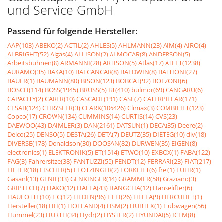
und Service GmbH
Passend für folgende Hersteller:
AAP(103)
ABEKO(2)
ACTIL(2)
AHLES(5)
AHLMANN(23)
AIM(4)
AIRO(4)
ALBRIGHT(52)
Algas(4)
ALLISON(2)
ALMOCAR(8)
ANDERSON(5)
Arbeitsbühnen(8)
ARMANNI(28)
ARTISON(5)
Atlas(17)
ATLET(1238)
AURAMO(35)
BAKA(10)
BALCANCAR(8)
BALDWIN(8)
BATTIONI(27)
BAUER(1)
BAUMANN(80)
BISON(123)
BOBCAT(92)
BOLZONI(6)
BOSCH(114)
BOSS(1945)
BRUSS(5)
BT(410)
bulmor(69)
CANGARU(6)
CAPACITY(2)
CARER(10)
CASCADE(191)
CASE(7)
CATERPILLAR(171)
CESAB(124)
CHRYSLER(3)
CLARK(106426)
Climax(3)
COMBILIFT(123)
Copco(17)
CROWN(134)
CUMMINS(14)
CURTIS(14)
CVS(23)
DAEWOO(43)
DAIMLER(3)
DAN(2161)
DATSUN(1)
DECA(35)
Deere(2)
Delco(25)
DENSO(5)
DESTA(26)
DETA(7)
DEUTZ(35)
DIETEG(10)
div(18)
DIVERSE(178)
Donaldson(30)
DOOSAN(82)
DURWEN(35)
EIGEN(8)
electronics(1)
ELEKTRONIK(5)
ET(1514)
ETWO(10)
EXBOX(1)
FABA(122)
FAG(3)
Fahrersitze(38)
FANTUZZI(55)
FENDT(12)
FERRARI(23)
FIAT(217)
FILTER(18)
FISCHER(5)
FLÖTZINGER(2)
FORKLIFT(6)
frei(1)
FÜHR(1)
Gasanl(13)
GENIE(33)
GENKINGER(14)
GRAMMER(58)
Graziano(3)
GRIPTECH(7)
HAKO(12)
HALLA(43)
HANGCHA(12)
Hanselifter(6)
HAULOTTE(10)
HC(12)
HEDEN(96)
HELI(26)
HELLA(9)
HERCULIFT(1)
Hersteller(18)
HH(1)
HOLLAND(4)
HSM(2)
HUBTEX(1)
Hubwagen(56)
Hummel(23)
HURTH(34)
Hydr(2)
HYSTER(2)
HYUNDAI(5)
ICEM(8)