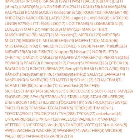
IMPCO(13)
IRION(1)
ISKRA(3)
ISW(1)
IWS(1)
JAC(3)
JCB(141)
JLG(1)
John(2)
JUMBO(69)
JUNGHEINRICH(23411)
KAHL(56)
KALMAR(466)
KAUP(228)
KOMATSU(207)
Konecranes(28)
KOOI(103)
KRAMER(148)
KUBOTA(7)
KÃRCHER(3)
LAFIS(1238)
Lager(1)
LANSING(6)
LATEC(10)
LINDE(97790)
LITTLE(46)
LOC(17)
LOGITRANS(5)
LOMBARDINI(5)
LUGLI(37)
MAFI(27)
Manitou(3)
Mann(23)
MARIOTTI(87)
MASCHINEN(178)
MAST(2)
Mercedes(3)
MERLO(129)
MEYER(6)
MIC(173)
MIDORI(1)
MITSUBISHI(674)
MOFFET(103)
MULE(46)
MUSTANG(3)
N92(1)
neu(2)
NEUSON(2)
NEW(4)
Nexen,ThaiLift,G(5)
NIEMEYER(80)
NILFISK(31)
Nippon(5)
Nissan(1)
NOBLELIFT(3)
O+K(116)
OM(217)
OMG(276)
PAGANI(27)
PARKER(13)
PERKINS(216)
PEWAG(3)
PFAFF(9)
Pimespo(217)
Power(5)
PRAMAC(23)
QTECK(19)
RAYMOND(1)
RCM(31)
REMA(27)
Remy(25)
RHM(1)
ROCLA(30)
RS(1)
RÃ¼ckhaltesysteme(1)
Rückhaltesysteme(2)
SALEV(3)
SAMAG(14)
SAMSUNG(8)
SAXBY(30)
SCHAEFF(18)
SCHALL(2)
SCHALTBAU(7)
SCHMITTER(88)
Schneider(1)
Schwerlast(2)
SEITH(9)
SICHELSCHMIDT(46)
SIEMENS(1)
SIROCCO(73)
SISU(17)
SL(1)
SMV(28)
SNORKEL(28)
SPAL(3)
STABAU(31)
STABILUS(8)
STAHLGRUBER(28)
STEINBOCK(1945)
STILL(30)
STÖCKLIN(181)
SVETRUCK(135)
SWF(2)
TAKEUCHI(2)
TCM(604)
TECALEMIT(5)
TEREX(18)
TIMKEN(1)
TOYOTA(29041)
TRUCK(2161)
TVH(288)
TYCKA(27)
unbekannt(4)
UNICARRIERS(3)
UPRIGHT(28)
VALEO(2)
VALMET(17)
VARTA(3)
VETTER(11)
VICKERS(2)
Voith(3)
VOLVO(82)
VOTEX(123)
VULKAN(5)
VW(5)
WACHE(2)
WACKER(2)
WAGNER(14)
WALTHER(3)
WICKE(3)
YALE(1005)
YANMAR(16)
ZAPI(9)
ZF(9)