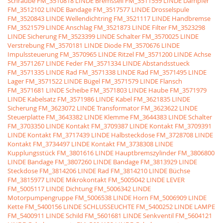
Schraube
FM_3510818 LINDE Bremsseil
FM_3511559 LINDE Dämpfer
FM_3512102 LINDE Bandage
FM_3517577 LINDE Drosselspule
FM_3520843 LINDE Wellendichtring
FM_3521117 LINDE Handbremse
FM_3521579 LINDE Anschlag
FM_3521873 LINDE Filter
FM_3523298
LINDE Sicherung
FM_3523399 LINDE Schalter
FM_3570025 LINDE
Verstrebung
FM_3570181 LINDE Diode
FM_3570676 LINDE
Impulssteuerung
FM_3570965 LINDE Ritzel
FM_3571200 LINDE Achse
FM_3571267 LINDE Feder
FM_3571334 LINDE Abstandsstueck
FM_3571335 LINDE Rad
FM_3571338 LINDE Rad
FM_3571495 LINDE
Lager
FM_3571522 LINDE Bügel
FM_3571579 LINDE Flansch
FM_3571681 LINDE Scheibe
FM_3571803 LINDE Haube
FM_3571979
LINDE Kabelsatz
FM_3571986 LINDE Kabel
FM_3621835 LINDE
Sicherung
FM_3623072 LINDE Transformator
FM_3623622 LINDE
Steuerplatte
FM_3643382 LINDE Klemme
FM_3644383 LINDE Schalter
FM_3703350 LINDE Kontakt
FM_3709387 LINDE Kontakt
FM_3709391
LINDE Kontakt
FM_3717439 LINDE Halbsteckdose
FM_3728708 LINDE
Kontakt
FM_3734497 LINDE Kontakt
FM_3738308 LINDE
Kupplungsstück
FM_3801616 LINDE Hauptbremszylinder
FM_3806800
LINDE Bandage
FM_3807260 LINDE Bandage
FM_3813929 LINDE
Steckdose
FM_3814206 LINDE Rad
FM_3814210 LINDE Büchse
FM_3815977 LINDE Mikrokontakt
FM_5005042 LINDE LEVER
FM_5005117 LINDE Dichtung
FM_5006342 LINDE
Motorpumpengruppe
FM_5006538 LINDE Horn
FM_5006909 LINDE
Kette
FM_5400156 LINDE SCHLUSSEUCHTE
FM_5400252 LINDE LAMPE
FM_5400911 LINDE Schild
FM_5601681 LINDE Senkventil
FM_5604121