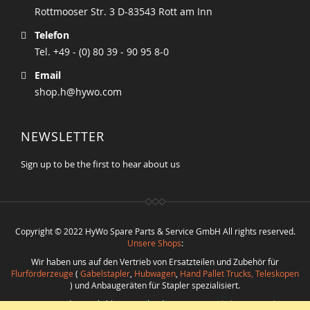
Rottmooser Str. 3 D-83543 Rott am Inn
Telefon
Tel. +49 - (0) 80 39 - 90 95 8-0
Email
shop.h@hywo.com
NEWSLETTER
Sign up to be the first to hear about us
Copyright © 2022 HyWo Spare Parts & Service GmbH All rights reserved.
Unsere Shops
:
Wir haben uns auf den Vertrieb von Ersatzteilen und Zubehör für
Flurförderzeuge
(
Gabelstapler
,
Hubwagen
,
Hand Pallet Trucks, Teleskopen
) und Anbaugeräten für Stapler spezialisiert.
Nutzen Sie die Möglichkeit verschiedenste
Ersatzteile bester Qualität