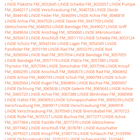
LINDE Plakette
FM_3032645 LINDE Scheibe
FM_3032657 LINDE Pumpe
FM_3040217 LINDE Verschraubung
FM_3040728 LINDE Diode
FM_3044140 LINDE Feder
FM_3046094 LINDE Achse
FM_3046818
LINDE Achse
FM_3047520 LINDE Taster
FM_3047709 LINDE
Gleitschiene
FM_3048352 LINDE Bandage
FM_3049027 LINDE Griff
FM_3049634 LINDE Anschlag
FM_3050060 LINDE Mikrokontakt
FM_3050413 LINDE Anschluß
FM_3051110 LINDE Scheibe
FM_3053124
LINDE Schütz
FM_3054216V LINDE Lager
FM_3054345 LINDE
Passfeder
FM_3055199 LINDE Rad
FM_3055279 LINDE Rad
FM_3056934 LINDE Rad
FM_3057054 LINDE Bandage
FM_3057055
LINDE Bandage
FM_3057174 LINDE Platte
FM_3057385 LINDE
Thyristor
FM_3057594 LINDE Zeitschalter
FM_3057596 LINDE Knopf
FM_3060295 LINDE Anschluß
FM_3060673 LINDE Rad
FM_3060692
LINDE Achse
FM_3060793 LINDE Schuh
FM_3060794 LINDE Schuh
FM_3063564 LINDE Kugel
FM_3064894 LINDE Büchse
FM_3065007
LINDE Dichtung
FM_3065636 LINDE Gelenk
FM_3065643 LINDE Achse
FM_3065720 LINDE Achse
FM_3067388 LINDE Blinkrelais
FM_3068908
LINDE Halter
FM_3069053 LINDE Schnappschalter
FM_3069239 LINDE
Verschraubung
FM_3069917 LINDE Verschraubung
FM_3069918
LINDE Verschraubung
FM_3070549 LINDE Bremskabel
FM_3070723
LINDE Rolle
FM_3070727 LINDE Buchse
FM_3077277 LINDE Achse
FM_3077364 LINDE Pastille
FM_3077370 LINDE Gleitschiene
FM_3077462 LINDE Anschluß
FM_3078781 LINDE Ausschalter
FM_3079327 LINDE Knopf
FM_3100774 LINDE Schlauch
FM_3103990
LINDE Dichtungssatz
FM_3105222 LINDE Sicherung
FM_3107442