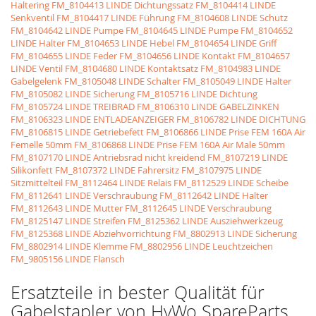
Haltering
FM_8104413 LINDE Dichtungssatz
FM_8104414 LINDE
Senkventil
FM_8104417 LINDE Führung
FM_8104608 LINDE Schutz
FM_8104642 LINDE Pumpe
FM_8104645 LINDE Pumpe
FM_8104652
LINDE Halter
FM_8104653 LINDE Hebel
FM_8104654 LINDE Griff
FM_8104655 LINDE Feder
FM_8104656 LINDE Kontakt
FM_8104657
LINDE Ventil
FM_8104680 LINDE Kontaktsatz
FM_8104983 LINDE
Gabelgelenk
FM_8105048 LINDE Schalter
FM_8105049 LINDE Halter
FM_8105082 LINDE Sicherung
FM_8105716 LINDE Dichtung
FM_8105724 LINDE TREIBRAD
FM_8106310 LINDE GABELZINKEN
FM_8106323 LINDE ENTLADEANZEIGER
FM_8106782 LINDE DICHTUNG
FM_8106815 LINDE Getriebefett
FM_8106866 LINDE Prise FEM 160A Air
Femelle 50mm
FM_8106868 LINDE Prise FEM 160A Air Male 50mm
FM_8107170 LINDE Antriebsrad nicht kreidend
FM_8107219 LINDE
Silikonfett
FM_8107372 LINDE Fahrersitz
FM_8107975 LINDE
Sitzmittelteil
FM_8112464 LINDE Relais
FM_8112529 LINDE Scheibe
FM_8112641 LINDE Verschraubung
FM_8112642 LINDE Halter
FM_8112643 LINDE Mutter
FM_8112645 LINDE Verschraubung
FM_8125147 LINDE Streifen
FM_8125362 LINDE Ausziehwerkzeug
FM_8125368 LINDE Abziehvorrichtung
FM_8802913 LINDE Sicherung
FM_8802914 LINDE Klemme
FM_8802956 LINDE Leuchtzeichen
FM_9805156 LINDE Flansch
Ersatzteile in bester Qualität für
Gabelstapler von HyWo SpareParts