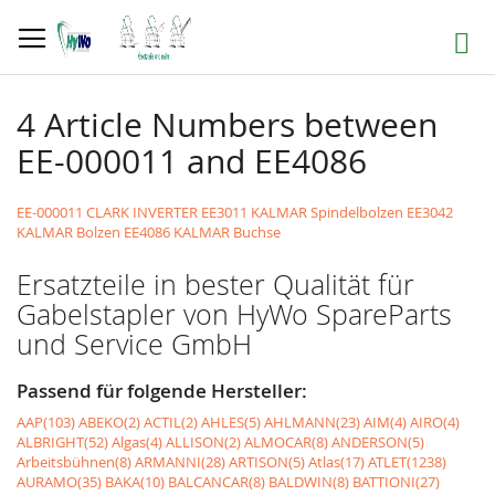
Direkt
zum
Suche
Inhalt
4 Article Numbers between
EE-000011 and EE4086
EE-000011 CLARK INVERTER
EE3011 KALMAR Spindelbolzen
EE3042
KALMAR Bolzen
EE4086 KALMAR Buchse
Ersatzteile in bester Qualität für
Gabelstapler von HyWo SpareParts
und Service GmbH
Passend für folgende Hersteller:
AAP(103)
ABEKO(2)
ACTIL(2)
AHLES(5)
AHLMANN(23)
AIM(4)
AIRO(4)
ALBRIGHT(52)
Algas(4)
ALLISON(2)
ALMOCAR(8)
ANDERSON(5)
Arbeitsbühnen(8)
ARMANNI(28)
ARTISON(5)
Atlas(17)
ATLET(1238)
AURAMO(35)
BAKA(10)
BALCANCAR(8)
BALDWIN(8)
BATTIONI(27)