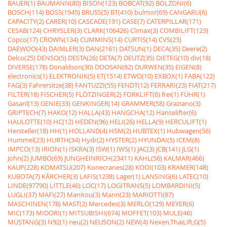
BAUER(1)
BAUMANN(80)
BISON(123)
BOBCAT(92)
BOLZONI(6)
BOSCH(114)
BOSS(1945)
BRUSS(5)
BT(410)
bulmor(69)
CANGARU(6)
CAPACITY(2)
CARER(10)
CASCADE(191)
CASE(7)
CATERPILLAR(171)
CESAB(124)
CHRYSLER(3)
CLARK(106426)
Climax(3)
COMBILIFT(123)
Copco(17)
CROWN(134)
CUMMINS(14)
CURTIS(14)
CVS(23)
DAEWOO(43)
DAIMLER(3)
DAN(2161)
DATSUN(1)
DECA(35)
Deere(2)
Delco(25)
DENSO(5)
DESTA(26)
DETA(7)
DEUTZ(35)
DIETEG(10)
div(18)
DIVERSE(178)
Donaldson(30)
DOOSAN(82)
DURWEN(35)
EIGEN(8)
electronics(1)
ELEKTRONIK(5)
ET(1514)
ETWO(10)
EXBOX(1)
FABA(122)
FAG(3)
Fahrersitze(38)
FANTUZZI(55)
FENDT(12)
FERRARI(23)
FIAT(217)
FILTER(18)
FISCHER(5)
FLÖTZINGER(2)
FORKLIFT(6)
frei(1)
FÜHR(1)
Gasanl(13)
GENIE(33)
GENKINGER(14)
GRAMMER(58)
Graziano(3)
GRIPTECH(7)
HAKO(12)
HALLA(43)
HANGCHA(12)
Hanselifter(6)
HAULOTTE(10)
HC(12)
HEDEN(96)
HELI(26)
HELLA(9)
HERCULIFT(1)
Hersteller(18)
HH(1)
HOLLAND(4)
HSM(2)
HUBTEX(1)
Hubwagen(56)
Hummel(23)
HURTH(34)
Hydr(2)
HYSTER(2)
HYUNDAI(5)
ICEM(8)
IMPCO(13)
IRION(1)
ISKRA(3)
ISW(1)
IWS(1)
JAC(3)
JCB(141)
JLG(1)
John(2)
JUMBO(69)
JUNGHEINRICH(23411)
KAHL(56)
KALMAR(466)
KAUP(228)
KOMATSU(207)
Konecranes(28)
KOOI(103)
KRAMER(148)
KUBOTA(7)
KÃRCHER(3)
LAFIS(1238)
Lager(1)
LANSING(6)
LATEC(10)
LINDE(97790)
LITTLE(46)
LOC(17)
LOGITRANS(5)
LOMBARDINI(5)
LUGLI(37)
MAFI(27)
Manitou(3)
Mann(23)
MARIOTTI(87)
MASCHINEN(178)
MAST(2)
Mercedes(3)
MERLO(129)
MEYER(6)
MIC(173)
MIDORI(1)
MITSUBISHI(674)
MOFFET(103)
MULE(46)
MUSTANG(3)
N92(1)
neu(2)
NEUSON(2)
NEW(4)
Nexen,ThaiLift,G(5)