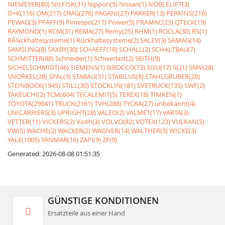
NIEMEYER(80)
NILFISK(31)
Nippon(5)
Nissan(1)
NOBLELIFT(3)
O+K(116)
OM(217)
OMG(276)
PAGANI(27)
PARKER(13)
PERKINS(216)
PEWAG(3)
PFAFF(9)
Pimespo(217)
Power(5)
PRAMAC(23)
QTECK(19)
RAYMOND(1)
RCM(31)
REMA(27)
Remy(25)
RHM(1)
ROCLA(30)
RS(1)
RÃ¼ckhaltesysteme(1)
Rückhaltesysteme(2)
SALEV(3)
SAMAG(14)
SAMSUNG(8)
SAXBY(30)
SCHAEFF(18)
SCHALL(2)
SCHALTBAU(7)
SCHMITTER(88)
Schneider(1)
Schwerlast(2)
SEITH(9)
SICHELSCHMIDT(46)
SIEMENS(1)
SIROCCO(73)
SISU(17)
SL(1)
SMV(28)
SNORKEL(28)
SPAL(3)
STABAU(31)
STABILUS(8)
STAHLGRUBER(28)
STEINBOCK(1945)
STILL(30)
STÖCKLIN(181)
SVETRUCK(135)
SWF(2)
TAKEUCHI(2)
TCM(604)
TECALEMIT(5)
TEREX(18)
TIMKEN(1)
TOYOTA(29041)
TRUCK(2161)
TVH(288)
TYCKA(27)
unbekannt(4)
UNICARRIERS(3)
UPRIGHT(28)
VALEO(2)
VALMET(17)
VARTA(3)
VETTER(11)
VICKERS(2)
Voith(3)
VOLVO(82)
VOTEX(123)
VULKAN(5)
VW(5)
WACHE(2)
WACKER(2)
WAGNER(14)
WALTHER(3)
WICKE(3)
YALE(1005)
YANMAR(16)
ZAPI(9)
ZF(9)
Generated: 2026-08-08 01:51:35
GÜNSTIGE KONDITIONEN
Ersatzteile aus einer Hand