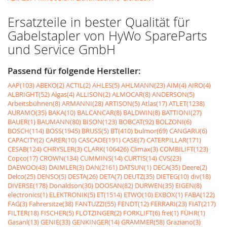
Ersatzteile in bester Qualität für
Gabelstapler von HyWo SpareParts
und Service GmbH
Passend für folgende Hersteller:
AAP(103)
ABEKO(2)
ACTIL(2)
AHLES(5)
AHLMANN(23)
AIM(4)
AIRO(4)
ALBRIGHT(52)
Algas(4)
ALLISON(2)
ALMOCAR(8)
ANDERSON(5)
Arbeitsbühnen(8)
ARMANNI(28)
ARTISON(5)
Atlas(17)
ATLET(1238)
AURAMO(35)
BAKA(10)
BALCANCAR(8)
BALDWIN(8)
BATTIONI(27)
BAUER(1)
BAUMANN(80)
BISON(123)
BOBCAT(92)
BOLZONI(6)
BOSCH(114)
BOSS(1945)
BRUSS(5)
BT(410)
bulmor(69)
CANGARU(6)
CAPACITY(2)
CARER(10)
CASCADE(191)
CASE(7)
CATERPILLAR(171)
CESAB(124)
CHRYSLER(3)
CLARK(106426)
Climax(3)
COMBILIFT(123)
Copco(17)
CROWN(134)
CUMMINS(14)
CURTIS(14)
CVS(23)
DAEWOO(43)
DAIMLER(3)
DAN(2161)
DATSUN(1)
DECA(35)
Deere(2)
Delco(25)
DENSO(5)
DESTA(26)
DETA(7)
DEUTZ(35)
DIETEG(10)
div(18)
DIVERSE(178)
Donaldson(30)
DOOSAN(82)
DURWEN(35)
EIGEN(8)
electronics(1)
ELEKTRONIK(5)
ET(1514)
ETWO(10)
EXBOX(1)
FABA(122)
FAG(3)
Fahrersitze(38)
FANTUZZI(55)
FENDT(12)
FERRARI(23)
FIAT(217)
FILTER(18)
FISCHER(5)
FLÖTZINGER(2)
FORKLIFT(6)
frei(1)
FÜHR(1)
Gasanl(13)
GENIE(33)
GENKINGER(14)
GRAMMER(58)
Graziano(3)