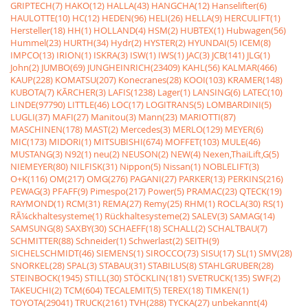
GRIPTECH(7)
HAKO(12)
HALLA(43)
HANGCHA(12)
Hanselifter(6)
HAULOTTE(10)
HC(12)
HEDEN(96)
HELI(26)
HELLA(9)
HERCULIFT(1)
Hersteller(18)
HH(1)
HOLLAND(4)
HSM(2)
HUBTEX(1)
Hubwagen(56)
Hummel(23)
HURTH(34)
Hydr(2)
HYSTER(2)
HYUNDAI(5)
ICEM(8)
IMPCO(13)
IRION(1)
ISKRA(3)
ISW(1)
IWS(1)
JAC(3)
JCB(141)
JLG(1)
John(2)
JUMBO(69)
JUNGHEINRICH(23409)
KAHL(56)
KALMAR(466)
KAUP(228)
KOMATSU(207)
Konecranes(28)
KOOI(103)
KRAMER(148)
KUBOTA(7)
KÃRCHER(3)
LAFIS(1238)
Lager(1)
LANSING(6)
LATEC(10)
LINDE(97790)
LITTLE(46)
LOC(17)
LOGITRANS(5)
LOMBARDINI(5)
LUGLI(37)
MAFI(27)
Manitou(3)
Mann(23)
MARIOTTI(87)
MASCHINEN(178)
MAST(2)
Mercedes(3)
MERLO(129)
MEYER(6)
MIC(173)
MIDORI(1)
MITSUBISHI(674)
MOFFET(103)
MULE(46)
MUSTANG(3)
N92(1)
neu(2)
NEUSON(2)
NEW(4)
Nexen,ThaiLift,G(5)
NIEMEYER(80)
NILFISK(31)
Nippon(5)
Nissan(1)
NOBLELIFT(3)
O+K(116)
OM(217)
OMG(276)
PAGANI(27)
PARKER(13)
PERKINS(216)
PEWAG(3)
PFAFF(9)
Pimespo(217)
Power(5)
PRAMAC(23)
QTECK(19)
RAYMOND(1)
RCM(31)
REMA(27)
Remy(25)
RHM(1)
ROCLA(30)
RS(1)
RÃ¼ckhaltesysteme(1)
Rückhaltesysteme(2)
SALEV(3)
SAMAG(14)
SAMSUNG(8)
SAXBY(30)
SCHAEFF(18)
SCHALL(2)
SCHALTBAU(7)
SCHMITTER(88)
Schneider(1)
Schwerlast(2)
SEITH(9)
SICHELSCHMIDT(46)
SIEMENS(1)
SIROCCO(73)
SISU(17)
SL(1)
SMV(28)
SNORKEL(28)
SPAL(3)
STABAU(31)
STABILUS(8)
STAHLGRUBER(28)
STEINBOCK(1945)
STILL(30)
STÖCKLIN(181)
SVETRUCK(135)
SWF(2)
TAKEUCHI(2)
TCM(604)
TECALEMIT(5)
TEREX(18)
TIMKEN(1)
TOYOTA(29041)
TRUCK(2161)
TVH(288)
TYCKA(27)
unbekannt(4)