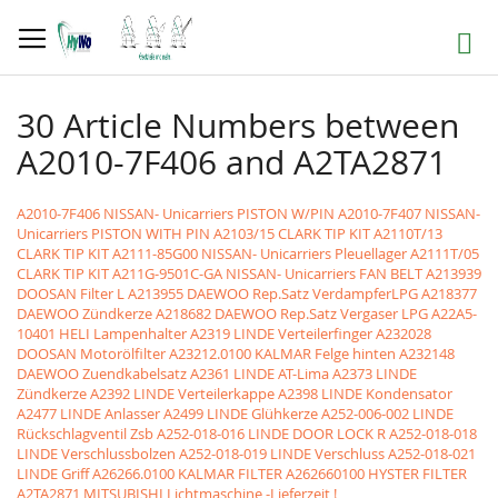
Direkt
zum
Suche
Inhalt
30 Article Numbers between
A2010-7F406 and A2TA2871
A2010-7F406 NISSAN- Unicarriers PISTON W/PIN
A2010-7F407 NISSAN-
Unicarriers PISTON WITH PIN
A2103/15 CLARK TIP KIT
A2110T/13
CLARK TIP KIT
A2111-85G00 NISSAN- Unicarriers Pleuellager
A2111T/05
CLARK TIP KIT
A211G-9501C-GA NISSAN- Unicarriers FAN BELT
A213939
DOOSAN Filter L
A213955 DAEWOO Rep.Satz VerdampferLPG
A218377
DAEWOO Zündkerze
A218682 DAEWOO Rep.Satz Vergaser LPG
A22A5-
10401 HELI Lampenhalter
A2319 LINDE Verteilerfinger
A232028
DOOSAN Motorölfilter
A23212.0100 KALMAR Felge hinten
A232148
DAEWOO Zuendkabelsatz
A2361 LINDE AT-Lima
A2373 LINDE
Zündkerze
A2392 LINDE Verteilerkappe
A2398 LINDE Kondensator
A2477 LINDE Anlasser
A2499 LINDE Glühkerze
A252-006-002 LINDE
Rückschlagventil Zsb
A252-018-016 LINDE DOOR LOCK R
A252-018-018
LINDE Verschlussbolzen
A252-018-019 LINDE Verschluss
A252-018-021
LINDE Griff
A26266.0100 KALMAR FILTER
A262660100 HYSTER FILTER
A2TA2871 MITSUBISHI Lichtmaschine -Lieferzeit !