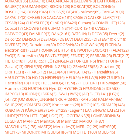
AURAMO(35)
BAKA(10)
BALCANCAR(8)
BALDWIN(8)
BATTIONI(27)
BAUER(1)
BAUMANN(80)
BISON(123)
BOBCAT(92)
BOLZONI(6)
BOSCH(114)
BOSS(1945)
BRUSS(5)
BT(410)
bulmor(69)
CANGARU(6)
CAPACITY(2)
CARER(10)
CASCADE(191)
CASE(7)
CATERPILLAR(171)
CESAB(124)
CHRYSLER(3)
CLARK(106426)
Climax(3)
COMBILIFT(123)
Copco(17)
CROWN(134)
CUMMINS(14)
CURTIS(14)
CVS(23)
DAEWOO(43)
DAIMLER(3)
DAN(2161)
DATSUN(1)
DECA(35)
Deere(2)
Delco(25)
DENSO(5)
DESTA(26)
DETA(7)
DEUTZ(35)
DIETEG(10)
div(18)
DIVERSE(178)
Donaldson(30)
DOOSAN(82)
DURWEN(35)
EIGEN(8)
electronics(1)
ELEKTRONIK(5)
ET(1514)
ETWO(10)
EXBOX(1)
FABA(122)
FAG(3)
Fahrersitze(38)
FANTUZZI(55)
FENDT(12)
FERRARI(23)
FIAT(217)
FILTER(18)
FISCHER(5)
FLÖTZINGER(2)
FORKLIFT(6)
frei(1)
FÜHR(1)
Gasanl(13)
GENIE(33)
GENKINGER(14)
GRAMMER(58)
Graziano(3)
GRIPTECH(7)
HAKO(12)
HALLA(43)
HANGCHA(12)
Hanselifter(6)
HAULOTTE(10)
HC(12)
HEDEN(96)
HELI(26)
HELLA(9)
HERCULIFT(1)
Hersteller(18)
HH(1)
HOLLAND(4)
HSM(2)
HUBTEX(1)
Hubwagen(56)
Hummel(23)
HURTH(34)
Hydr(2)
HYSTER(2)
HYUNDAI(5)
ICEM(8)
IMPCO(13)
IRION(1)
ISKRA(3)
ISW(1)
IWS(1)
JAC(3)
JCB(141)
JLG(1)
John(2)
JUMBO(69)
JUNGHEINRICH(23409)
KAHL(56)
KALMAR(466)
KAUP(228)
KOMATSU(207)
Konecranes(28)
KOOI(103)
KRAMER(148)
KUBOTA(7)
KÃRCHER(3)
LAFIS(1238)
Lager(1)
LANSING(6)
LATEC(10)
LINDE(97790)
LITTLE(46)
LOC(17)
LOGITRANS(5)
LOMBARDINI(5)
LUGLI(37)
MAFI(27)
Manitou(3)
Mann(23)
MARIOTTI(87)
MASCHINEN(178)
MAST(2)
Mercedes(3)
MERLO(129)
MEYER(6)
MIC(173)
MIDORI(1)
MITSUBISHI(674)
MOFFET(103)
MULE(46)