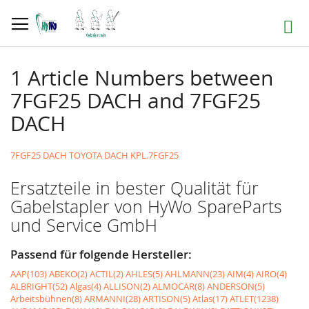
Direkt
zum
Suche
Inhalt
1 Article Numbers between
7FGF25 DACH and 7FGF25
DACH
7FGF25 DACH TOYOTA DACH KPL.7FGF25
Ersatzteile in bester Qualität für
Gabelstapler von HyWo SpareParts
und Service GmbH
Passend für folgende Hersteller:
AAP(103)
ABEKO(2)
ACTIL(2)
AHLES(5)
AHLMANN(23)
AIM(4)
AIRO(4)
ALBRIGHT(52)
Algas(4)
ALLISON(2)
ALMOCAR(8)
ANDERSON(5)
Arbeitsbühnen(8)
ARMANNI(28)
ARTISON(5)
Atlas(17)
ATLET(1238)