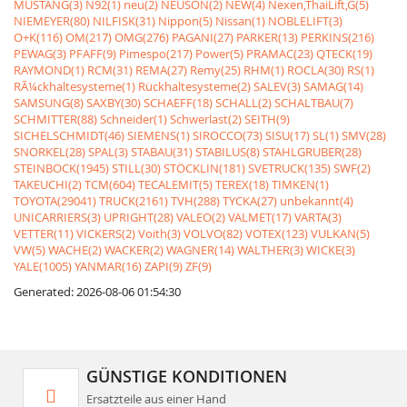
MUSTANG(3)
N92(1)
neu(2)
NEUSON(2)
NEW(4)
Nexen,ThaiLift,G(5)
NIEMEYER(80)
NILFISK(31)
Nippon(5)
Nissan(1)
NOBLELIFT(3)
O+K(116)
OM(217)
OMG(276)
PAGANI(27)
PARKER(13)
PERKINS(216)
PEWAG(3)
PFAFF(9)
Pimespo(217)
Power(5)
PRAMAC(23)
QTECK(19)
RAYMOND(1)
RCM(31)
REMA(27)
Remy(25)
RHM(1)
ROCLA(30)
RS(1)
RÃ¼ckhaltesysteme(1)
Rückhaltesysteme(2)
SALEV(3)
SAMAG(14)
SAMSUNG(8)
SAXBY(30)
SCHAEFF(18)
SCHALL(2)
SCHALTBAU(7)
SCHMITTER(88)
Schneider(1)
Schwerlast(2)
SEITH(9)
SICHELSCHMIDT(46)
SIEMENS(1)
SIROCCO(73)
SISU(17)
SL(1)
SMV(28)
SNORKEL(28)
SPAL(3)
STABAU(31)
STABILUS(8)
STAHLGRUBER(28)
STEINBOCK(1945)
STILL(30)
STÖCKLIN(181)
SVETRUCK(135)
SWF(2)
TAKEUCHI(2)
TCM(604)
TECALEMIT(5)
TEREX(18)
TIMKEN(1)
TOYOTA(29041)
TRUCK(2161)
TVH(288)
TYCKA(27)
unbekannt(4)
UNICARRIERS(3)
UPRIGHT(28)
VALEO(2)
VALMET(17)
VARTA(3)
VETTER(11)
VICKERS(2)
Voith(3)
VOLVO(82)
VOTEX(123)
VULKAN(5)
VW(5)
WACHE(2)
WACKER(2)
WAGNER(14)
WALTHER(3)
WICKE(3)
YALE(1005)
YANMAR(16)
ZAPI(9)
ZF(9)
Generated: 2026-08-06 01:54:30
GÜNSTIGE KONDITIONEN
Ersatzteile aus einer Hand