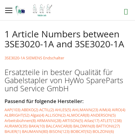
Direkt
zum
Suche
Inhalt
1 Article Numbers between
3SE3020-1A and 3SE3020-1A
3SE3020-1A SIEMENS Endschalter
Ersatzteile in bester Qualität für
Gabelstapler von HyWo SpareParts
und Service GmbH
Passend für folgende Hersteller:
AAP(103)
ABEKO(2)
ACTIL(2)
AHLES(5)
AHLMANN(23)
AIM(4)
AIRO(4)
ALBRIGHT(52)
Algas(4)
ALLISON(2)
ALMOCAR(8)
ANDERSON(5)
Arbeitsbühnen(8)
ARMANNI(28)
ARTISON(5)
Atlas(17)
ATLET(1238)
AURAMO(35)
BAKA(10)
BALCANCAR(8)
BALDWIN(8)
BATTIONI(27)
BAUER(1)
BAUMANN(80)
BISON(123)
BOBCAT(92)
BOLZONI(6)