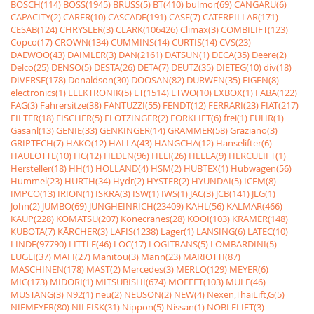
BOSCH(114)
BOSS(1945)
BRUSS(5)
BT(410)
bulmor(69)
CANGARU(6)
CAPACITY(2)
CARER(10)
CASCADE(191)
CASE(7)
CATERPILLAR(171)
CESAB(124)
CHRYSLER(3)
CLARK(106426)
Climax(3)
COMBILIFT(123)
Copco(17)
CROWN(134)
CUMMINS(14)
CURTIS(14)
CVS(23)
DAEWOO(43)
DAIMLER(3)
DAN(2161)
DATSUN(1)
DECA(35)
Deere(2)
Delco(25)
DENSO(5)
DESTA(26)
DETA(7)
DEUTZ(35)
DIETEG(10)
div(18)
DIVERSE(178)
Donaldson(30)
DOOSAN(82)
DURWEN(35)
EIGEN(8)
electronics(1)
ELEKTRONIK(5)
ET(1514)
ETWO(10)
EXBOX(1)
FABA(122)
FAG(3)
Fahrersitze(38)
FANTUZZI(55)
FENDT(12)
FERRARI(23)
FIAT(217)
FILTER(18)
FISCHER(5)
FLÖTZINGER(2)
FORKLIFT(6)
frei(1)
FÜHR(1)
Gasanl(13)
GENIE(33)
GENKINGER(14)
GRAMMER(58)
Graziano(3)
GRIPTECH(7)
HAKO(12)
HALLA(43)
HANGCHA(12)
Hanselifter(6)
HAULOTTE(10)
HC(12)
HEDEN(96)
HELI(26)
HELLA(9)
HERCULIFT(1)
Hersteller(18)
HH(1)
HOLLAND(4)
HSM(2)
HUBTEX(1)
Hubwagen(56)
Hummel(23)
HURTH(34)
Hydr(2)
HYSTER(2)
HYUNDAI(5)
ICEM(8)
IMPCO(13)
IRION(1)
ISKRA(3)
ISW(1)
IWS(1)
JAC(3)
JCB(141)
JLG(1)
John(2)
JUMBO(69)
JUNGHEINRICH(23409)
KAHL(56)
KALMAR(466)
KAUP(228)
KOMATSU(207)
Konecranes(28)
KOOI(103)
KRAMER(148)
KUBOTA(7)
KÃRCHER(3)
LAFIS(1238)
Lager(1)
LANSING(6)
LATEC(10)
LINDE(97790)
LITTLE(46)
LOC(17)
LOGITRANS(5)
LOMBARDINI(5)
LUGLI(37)
MAFI(27)
Manitou(3)
Mann(23)
MARIOTTI(87)
MASCHINEN(178)
MAST(2)
Mercedes(3)
MERLO(129)
MEYER(6)
MIC(173)
MIDORI(1)
MITSUBISHI(674)
MOFFET(103)
MULE(46)
MUSTANG(3)
N92(1)
neu(2)
NEUSON(2)
NEW(4)
Nexen,ThaiLift,G(5)
NIEMEYER(80)
NILFISK(31)
Nippon(5)
Nissan(1)
NOBLELIFT(3)