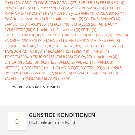
O+K(116)
OM(217)
OMG(276)
PAGANI(27)
PARKER(13)
PERKINS(216)
PEWAG(3)
PFAFF(9)
Pimespo(217)
Power(5)
PRAMAC(23)
QTECK(19)
RAYMOND(1)
RCM(31)
REMA(27)
Remy(25)
RHM(1)
ROCLA(30)
RS(1)
RÃ¼ckhaltesysteme(1)
Rückhaltesysteme(2)
SALEV(3)
SAMAG(14)
SAMSUNG(8)
SAXBY(30)
SCHAEFF(18)
SCHALL(2)
SCHALTBAU(7)
SCHMITTER(88)
Schneider(1)
Schwerlast(2)
SEITH(9)
SICHELSCHMIDT(46)
SIEMENS(1)
SIROCCO(73)
SISU(17)
SL(1)
SMV(28)
SNORKEL(28)
SPAL(3)
STABAU(31)
STABILUS(8)
STAHLGRUBER(28)
STEINBOCK(1945)
STILL(30)
STÖCKLIN(181)
SVETRUCK(135)
SWF(2)
TAKEUCHI(2)
TCM(604)
TECALEMIT(5)
TEREX(18)
TIMKEN(1)
TOYOTA(29041)
TRUCK(2161)
TVH(288)
TYCKA(27)
unbekannt(4)
UNICARRIERS(3)
UPRIGHT(28)
VALEO(2)
VALMET(17)
VARTA(3)
VETTER(11)
VICKERS(2)
Voith(3)
VOLVO(82)
VOTEX(123)
VULKAN(5)
VW(5)
WACHE(2)
WACKER(2)
WAGNER(14)
WALTHER(3)
WICKE(3)
YALE(1005)
YANMAR(16)
ZAPI(9)
ZF(9)
Generated: 2026-08-06 01:54:30
GÜNSTIGE KONDITIONEN
Ersatzteile aus einer Hand