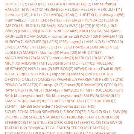
GRIPTECH(7)
HAKO(12)
HALLA(43)
HANGCHA(12)
Hanselifter(6)
HAULOTTE(10)
HC(12)
HEDEN(96)
HELI(26)
HELLA(9)
HERCULIFT(1)
Hersteller(18)
HH(1)
HOLLAND(4)
HSM(2)
HUBTEX(1)
Hubwagen(56)
Hummel(23)
HURTH(34)
Hydr(2)
HYSTER(2)
HYUNDAI(5)
ICEM(8)
IMPCO(13)
IRION(1)
ISKRA(3)
ISW(1)
IWS(1)
JAC(3)
JCB(141)
JLG(1)
John(2)
JUMBO(69)
JUNGHEINRICH(23409)
KAHL(56)
KALMAR(466)
KAUP(228)
KOMATSU(207)
Konecranes(28)
KOOI(103)
KRAMER(148)
KUBOTA(7)
KÃRCHER(3)
LAFIS(1238)
Lager(1)
LANSING(6)
LATEC(10)
LINDE(97790)
LITTLE(46)
LOC(17)
LOGITRANS(5)
LOMBARDINI(5)
LUGLI(37)
MAFI(27)
Manitou(3)
Mann(23)
MARIOTTI(87)
MASCHINEN(178)
MAST(2)
Mercedes(3)
MERLO(129)
MEYER(6)
MIC(173)
MIDORI(1)
MITSUBISHI(674)
MOFFET(103)
MULE(46)
MUSTANG(3)
N92(1)
neu(2)
NEUSON(2)
NEW(4)
Nexen,ThaiLift,G(5)
NIEMEYER(80)
NILFISK(31)
Nippon(5)
Nissan(1)
NOBLELIFT(3)
O+K(116)
OM(217)
OMG(276)
PAGANI(27)
PARKER(13)
PERKINS(216)
PEWAG(3)
PFAFF(9)
Pimespo(217)
Power(5)
PRAMAC(23)
QTECK(19)
RAYMOND(1)
RCM(31)
REMA(27)
Remy(25)
RHM(1)
ROCLA(30)
RS(1)
RÃ¼ckhaltesysteme(1)
Rückhaltesysteme(2)
SALEV(3)
SAMAG(14)
SAMSUNG(8)
SAXBY(30)
SCHAEFF(18)
SCHALL(2)
SCHALTBAU(7)
SCHMITTER(88)
Schneider(1)
Schwerlast(2)
SEITH(9)
SICHELSCHMIDT(46)
SIEMENS(1)
SIROCCO(73)
SISU(17)
SL(1)
SMV(28)
SNORKEL(28)
SPAL(3)
STABAU(31)
STABILUS(8)
STAHLGRUBER(28)
STEINBOCK(1945)
STILL(30)
STÖCKLIN(181)
SVETRUCK(135)
SWF(2)
TAKEUCHI(2)
TCM(604)
TECALEMIT(5)
TEREX(18)
TIMKEN(1)
TOYOTA(29041)
TRUCK(2161)
TVH(288)
TYCKA(27)
unbekannt(4)