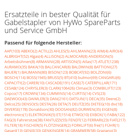
Ersatzteile in bester Qualität für
Gabelstapler von HyWo SpareParts
und Service GmbH
Passend für folgende Hersteller:
AAP(103)
ABEKO(2)
ACTIL(2)
AHLES(5)
AHLMANN(23)
AIM(4)
AIRO(4)
ALBRIGHT(52)
Algas(4)
ALLISON(2)
ALMOCAR(8)
ANDERSON(5)
Arbeitsbühnen(8)
ARMANNI(28)
ARTISON(5)
Atlas(17)
ATLET(1238)
AURAMO(35)
BAKA(10)
BALCANCAR(8)
BALDWIN(8)
BATTIONI(27)
BAUER(1)
BAUMANN(80)
BISON(123)
BOBCAT(92)
BOLZONI(6)
BOSCH(114)
BOSS(1945)
BRUSS(5)
BT(410)
bulmor(69)
CANGARU(6)
CAPACITY(2)
CARER(10)
CASCADE(191)
CASE(7)
CATERPILLAR(171)
CESAB(124)
CHRYSLER(3)
CLARK(106426)
Climax(3)
COMBILIFT(123)
Copco(17)
CROWN(134)
CUMMINS(14)
CURTIS(14)
CVS(23)
DAEWOO(43)
DAIMLER(3)
DAN(2161)
DATSUN(1)
DECA(35)
Deere(2)
Delco(25)
DENSO(5)
DESTA(26)
DETA(7)
DEUTZ(35)
DIETEG(10)
div(18)
DIVERSE(178)
Donaldson(30)
DOOSAN(82)
DURWEN(35)
EIGEN(8)
electronics(1)
ELEKTRONIK(5)
ET(1514)
ETWO(10)
EXBOX(1)
FABA(122)
FAG(3)
Fahrersitze(38)
FANTUZZI(55)
FENDT(12)
FERRARI(23)
FIAT(217)
FILTER(18)
FISCHER(5)
FLÖTZINGER(2)
FORKLIFT(6)
frei(1)
FÜHR(1)
Gasanl(13)
GENIE(33)
GENKINGER(14)
GRAMMER(58)
Graziano(3)