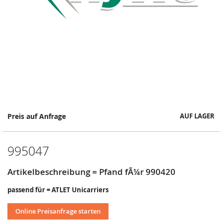
Springe
Preis auf Anfrage
AUF LAGER
zum
Anfang
der
995047
Bildergalerie
Artikelbeschreibung = Pfand fÃ¼r 990420
passend für = ATLET Unicarriers
Online Preisanfrage starten