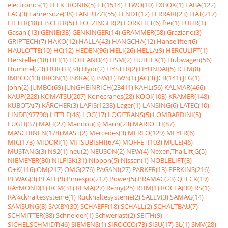
electronics(1)
ELEKTRONIK(5)
ET(1514)
ETWO(10)
EXBOX(1)
FABA(122)
FAG(3)
Fahrersitze(38)
FANTUZZI(55)
FENDT(12)
FERRARI(23)
FIAT(217)
FILTER(18)
FISCHER(5)
FLÖTZINGER(2)
FORKLIFT(6)
frei(1)
FÜHR(1)
Gasanl(13)
GENIE(33)
GENKINGER(14)
GRAMMER(58)
Graziano(3)
GRIPTECH(7)
HAKO(12)
HALLA(43)
HANGCHA(12)
Hanselifter(6)
HAULOTTE(10)
HC(12)
HEDEN(96)
HELI(26)
HELLA(9)
HERCULIFT(1)
Hersteller(18)
HH(1)
HOLLAND(4)
HSM(2)
HUBTEX(1)
Hubwagen(56)
Hummel(23)
HURTH(34)
Hydr(2)
HYSTER(2)
HYUNDAI(5)
ICEM(8)
IMPCO(13)
IRION(1)
ISKRA(3)
ISW(1)
IWS(1)
JAC(3)
JCB(141)
JLG(1)
John(2)
JUMBO(69)
JUNGHEINRICH(23411)
KAHL(56)
KALMAR(466)
KAUP(228)
KOMATSU(207)
Konecranes(28)
KOOI(103)
KRAMER(148)
KUBOTA(7)
KÃRCHER(3)
LAFIS(1238)
Lager(1)
LANSING(6)
LATEC(10)
LINDE(97790)
LITTLE(46)
LOC(17)
LOGITRANS(5)
LOMBARDINI(5)
LUGLI(37)
MAFI(27)
Manitou(3)
Mann(23)
MARIOTTI(87)
MASCHINEN(178)
MAST(2)
Mercedes(3)
MERLO(129)
MEYER(6)
MIC(173)
MIDORI(1)
MITSUBISHI(674)
MOFFET(103)
MULE(46)
MUSTANG(3)
N92(1)
neu(2)
NEUSON(2)
NEW(4)
Nexen,ThaiLift,G(5)
NIEMEYER(80)
NILFISK(31)
Nippon(5)
Nissan(1)
NOBLELIFT(3)
O+K(116)
OM(217)
OMG(276)
PAGANI(27)
PARKER(13)
PERKINS(216)
PEWAG(3)
PFAFF(9)
Pimespo(217)
Power(5)
PRAMAC(23)
QTECK(19)
RAYMOND(1)
RCM(31)
REMA(27)
Remy(25)
RHM(1)
ROCLA(30)
RS(1)
RÃ¼ckhaltesysteme(1)
Rückhaltesysteme(2)
SALEV(3)
SAMAG(14)
SAMSUNG(8)
SAXBY(30)
SCHAEFF(18)
SCHALL(2)
SCHALTBAU(7)
SCHMITTER(88)
Schneider(1)
Schwerlast(2)
SEITH(9)
SICHELSCHMIDT(46)
SIEMENS(1)
SIROCCO(73)
SISU(17)
SL(1)
SMV(28)