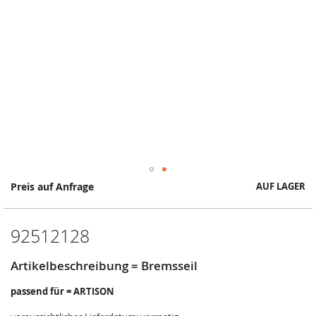
Springe
Preis auf Anfrage
AUF LAGER
zum
Anfang
der
92512128
Bildergalerie
Artikelbeschreibung = Bremsseil
passend für = ARTISON