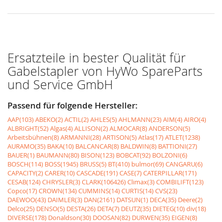
Ersatzteile in bester Qualität für
Gabelstapler von HyWo SpareParts
und Service GmbH
Passend für folgende Hersteller:
AAP(103)
ABEKO(2)
ACTIL(2)
AHLES(5)
AHLMANN(23)
AIM(4)
AIRO(4)
ALBRIGHT(52)
Algas(4)
ALLISON(2)
ALMOCAR(8)
ANDERSON(5)
Arbeitsbühnen(8)
ARMANNI(28)
ARTISON(5)
Atlas(17)
ATLET(1238)
AURAMO(35)
BAKA(10)
BALCANCAR(8)
BALDWIN(8)
BATTIONI(27)
BAUER(1)
BAUMANN(80)
BISON(123)
BOBCAT(92)
BOLZONI(6)
BOSCH(114)
BOSS(1945)
BRUSS(5)
BT(410)
bulmor(69)
CANGARU(6)
CAPACITY(2)
CARER(10)
CASCADE(191)
CASE(7)
CATERPILLAR(171)
CESAB(124)
CHRYSLER(3)
CLARK(106426)
Climax(3)
COMBILIFT(123)
Copco(17)
CROWN(134)
CUMMINS(14)
CURTIS(14)
CVS(23)
DAEWOO(43)
DAIMLER(3)
DAN(2161)
DATSUN(1)
DECA(35)
Deere(2)
Delco(25)
DENSO(5)
DESTA(26)
DETA(7)
DEUTZ(35)
DIETEG(10)
div(18)
DIVERSE(178)
Donaldson(30)
DOOSAN(82)
DURWEN(35)
EIGEN(8)