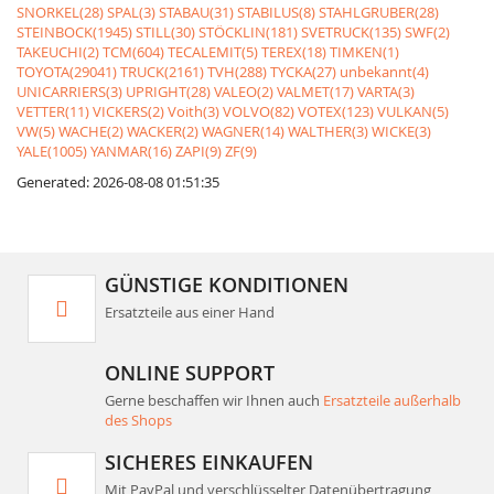
SNORKEL(28)
SPAL(3)
STABAU(31)
STABILUS(8)
STAHLGRUBER(28)
STEINBOCK(1945)
STILL(30)
STÖCKLIN(181)
SVETRUCK(135)
SWF(2)
TAKEUCHI(2)
TCM(604)
TECALEMIT(5)
TEREX(18)
TIMKEN(1)
TOYOTA(29041)
TRUCK(2161)
TVH(288)
TYCKA(27)
unbekannt(4)
UNICARRIERS(3)
UPRIGHT(28)
VALEO(2)
VALMET(17)
VARTA(3)
VETTER(11)
VICKERS(2)
Voith(3)
VOLVO(82)
VOTEX(123)
VULKAN(5)
VW(5)
WACHE(2)
WACKER(2)
WAGNER(14)
WALTHER(3)
WICKE(3)
YALE(1005)
YANMAR(16)
ZAPI(9)
ZF(9)
Generated: 2026-08-08 01:51:35
GÜNSTIGE KONDITIONEN
Ersatzteile aus einer Hand
ONLINE SUPPORT
Gerne beschaffen wir Ihnen auch
Ersatzteile außerhalb
des Shops
SICHERES EINKAUFEN
Mit PayPal und verschlüsselter Datenübertragung