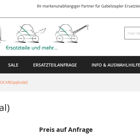
Ihr markenunabhängiger Partner für Gabelstapler Ersatzte
Suche
SALE
ERSATZTEILANFRAGE
INFO & AUSWAHLHILF
CAR(Spijksdal)
l)
Preis auf Anfrage