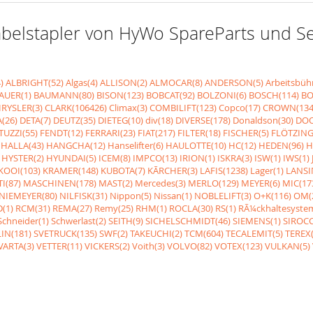
r Gabelstapler von HyWo SpareParts und 
)
ALBRIGHT(52)
Algas(4)
ALLISON(2)
ALMOCAR(8)
ANDERSON(5)
Arbeitsbüh
AUER(1)
BAUMANN(80)
BISON(123)
BOBCAT(92)
BOLZONI(6)
BOSCH(114)
BO
RYSLER(3)
CLARK(106426)
Climax(3)
COMBILIFT(123)
Copco(17)
CROWN(134
(26)
DETA(7)
DEUTZ(35)
DIETEG(10)
div(18)
DIVERSE(178)
Donaldson(30)
DOO
UZZI(55)
FENDT(12)
FERRARI(23)
FIAT(217)
FILTER(18)
FISCHER(5)
FLÖTZING
HALLA(43)
HANGCHA(12)
Hanselifter(6)
HAULOTTE(10)
HC(12)
HEDEN(96)
H
HYSTER(2)
HYUNDAI(5)
ICEM(8)
IMPCO(13)
IRION(1)
ISKRA(3)
ISW(1)
IWS(1)
KOOI(103)
KRAMER(148)
KUBOTA(7)
KÃRCHER(3)
LAFIS(1238)
Lager(1)
LANSI
I(87)
MASCHINEN(178)
MAST(2)
Mercedes(3)
MERLO(129)
MEYER(6)
MIC(17
NIEMEYER(80)
NILFISK(31)
Nippon(5)
Nissan(1)
NOBLELIFT(3)
O+K(116)
OM(
(1)
RCM(31)
REMA(27)
Remy(25)
RHM(1)
ROCLA(30)
RS(1)
RÃ¼ckhaltesyste
Schneider(1)
Schwerlast(2)
SEITH(9)
SICHELSCHMIDT(46)
SIEMENS(1)
SIROCC
IN(181)
SVETRUCK(135)
SWF(2)
TAKEUCHI(2)
TCM(604)
TECALEMIT(5)
TEREX(
VARTA(3)
VETTER(11)
VICKERS(2)
Voith(3)
VOLVO(82)
VOTEX(123)
VULKAN(5)