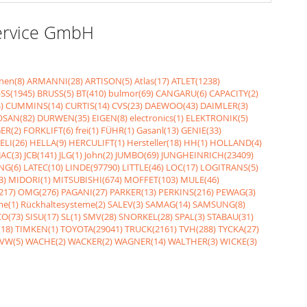
Service GmbH
nen(8)
ARMANNI(28)
ARTISON(5)
Atlas(17)
ATLET(1238)
SS(1945)
BRUSS(5)
BT(410)
bulmor(69)
CANGARU(6)
CAPACITY(2)
)
CUMMINS(14)
CURTIS(14)
CVS(23)
DAEWOO(43)
DAIMLER(3)
SAN(82)
DURWEN(35)
EIGEN(8)
electronics(1)
ELEKTRONIK(5)
ER(2)
FORKLIFT(6)
frei(1)
FÜHR(1)
Gasanl(13)
GENIE(33)
ELI(26)
HELLA(9)
HERCULIFT(1)
Hersteller(18)
HH(1)
HOLLAND(4)
JAC(3)
JCB(141)
JLG(1)
John(2)
JUMBO(69)
JUNGHEINRICH(23409)
NG(6)
LATEC(10)
LINDE(97790)
LITTLE(46)
LOC(17)
LOGITRANS(5)
3)
MIDORI(1)
MITSUBISHI(674)
MOFFET(103)
MULE(46)
217)
OMG(276)
PAGANI(27)
PARKER(13)
PERKINS(216)
PEWAG(3)
me(1)
Rückhaltesysteme(2)
SALEV(3)
SAMAG(14)
SAMSUNG(8)
O(73)
SISU(17)
SL(1)
SMV(28)
SNORKEL(28)
SPAL(3)
STABAU(31)
18)
TIMKEN(1)
TOYOTA(29041)
TRUCK(2161)
TVH(288)
TYCKA(27)
VW(5)
WACHE(2)
WACKER(2)
WAGNER(14)
WALTHER(3)
WICKE(3)