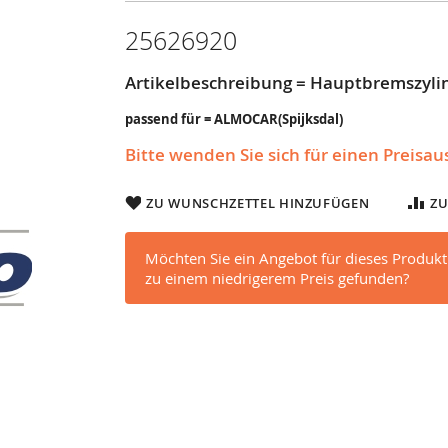
25626920
Artikelbeschreibung = Hauptbremszyli
passend für = ALMOCAR(Spijksdal)
Bitte wenden Sie sich für einen Preisa
ZU WUNSCHZETTEL HINZUFÜGEN
ZU
Möchten Sie ein Angebot für dieses Produkt
zu einem niedrigerem Preis gefunden?