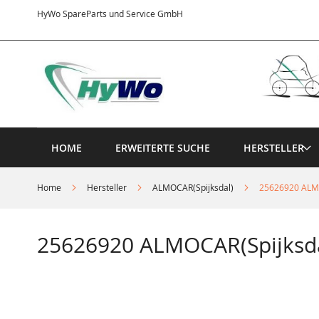
Direkt
HyWo SpareParts und Service GmbH
zum
Inhalt
HOME
ERWEITERTE SUCHE
HERSTELLER
Home
Hersteller
ALMOCAR(Spijksdal)
25626920 ALMO
25626920 ALMOCAR(Spijksda
Springe
zum
Ende