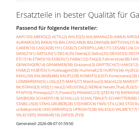
Ersatzteile in bester Qualität fü
Passend für folgende Hersteller:
AAP(103)
ABEKO(2)
ACTIL(2)
AHLES(5)
AHLMANN(23)
AIM(4)
AIRO(4
AURAMO(35)
BAKA(10)
BALCANCAR(8)
BALDWIN(8)
BATTIONI(27)
B
CARER(10)
CASCADE(191)
CASE(7)
CATERPILLAR(171)
CESAB(124)
CH
DAN(2161)
DATSUN(1)
DECA(35)
Deere(2)
Delco(25)
DENSO(5)
DESTA
ET(1514)
ETWO(10)
EXBOX(1)
FABA(122)
FAG(3)
Fahrersitze(38)
FANT
GENKINGER(14)
GRAMMER(58)
Graziano(3)
GRIPTECH(7)
HAKO(12)
HSM(2)
HUBTEX(1)
Hubwagen(56)
Hummel(23)
HURTH(34)
Hydr(2)
KAHL(56)
KALMAR(466)
KAUP(228)
KOMATSU(207)
Konecranes(28)
LOMBARDINI(5)
LUGLI(37)
MAFI(27)
Manitou(3)
Mann(23)
MARIOTT
MUSTANG(3)
N92(1)
neu(2)
NEUSON(2)
NEW(4)
Nexen,ThaiLift,G(5)
PFAFF(9)
Pimespo(217)
Power(5)
PRAMAC(23)
QTECK(19)
RAYMOND
SAXBY(30)
SCHAEFF(18)
SCHALL(2)
SCHALTBAU(7)
SCHMITTER(88)
STABILUS(8)
STAHLGRUBER(28)
STEINBOCK(1945)
STILL(30)
STÖCKL
unbekannt(4)
UNICARRIERS(3)
UPRIGHT(28)
VALEO(2)
VALMET(17)
YALE(1005)
YANMAR(16)
ZAPI(9)
ZF(9)
Generated: 2026-08-07 01:59:50