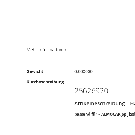
Springe
zum
Anfang
Mehr Informationen
der
Bildergalerie
Mehr
Gewicht
0.000000
Informationen
Kurzbeschreibung
25626920
Artikelbeschreibung = 
passend für = ALMOCAR(Spijksd