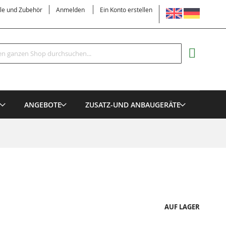
SPRACHE
ile und Zubehör
Anmelden
Ein Konto erstellen
Suche
MEIN EI
E
ANGEBOTE
ZUSATZ-UND ANBAUGERÄTE
AUF LAGER