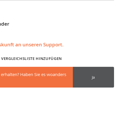
nder
uskunft an unseren Support.
 VERGLEICHSLISTE HINZUFÜGEN
 erhalten? Haben Sie es woanders
Ja