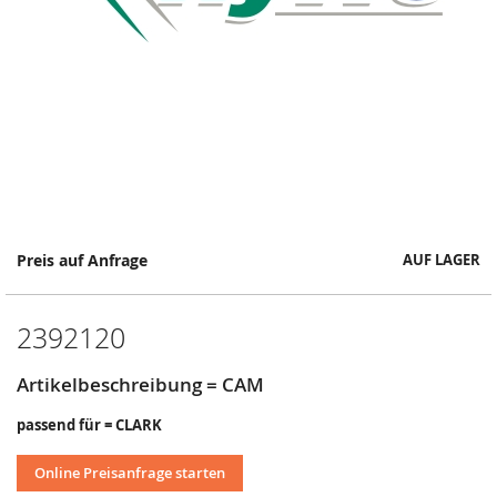
Springe
Preis auf Anfrage
AUF LAGER
zum
Anfang
der
2392120
Bildergalerie
Artikelbeschreibung = CAM
passend für = CLARK
Online Preisanfrage starten