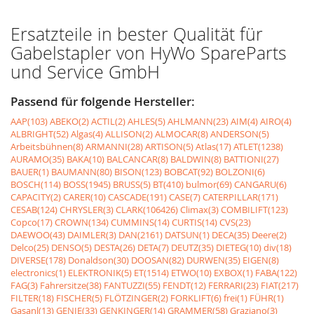
Ersatzteile in bester Qualität für
Gabelstapler von HyWo SpareParts
und Service GmbH
Passend für folgende Hersteller:
AAP(103)
ABEKO(2)
ACTIL(2)
AHLES(5)
AHLMANN(23)
AIM(4)
AIRO(4)
ALBRIGHT(52)
Algas(4)
ALLISON(2)
ALMOCAR(8)
ANDERSON(5)
Arbeitsbühnen(8)
ARMANNI(28)
ARTISON(5)
Atlas(17)
ATLET(1238)
AURAMO(35)
BAKA(10)
BALCANCAR(8)
BALDWIN(8)
BATTIONI(27)
BAUER(1)
BAUMANN(80)
BISON(123)
BOBCAT(92)
BOLZONI(6)
BOSCH(114)
BOSS(1945)
BRUSS(5)
BT(410)
bulmor(69)
CANGARU(6)
CAPACITY(2)
CARER(10)
CASCADE(191)
CASE(7)
CATERPILLAR(171)
CESAB(124)
CHRYSLER(3)
CLARK(106426)
Climax(3)
COMBILIFT(123)
Copco(17)
CROWN(134)
CUMMINS(14)
CURTIS(14)
CVS(23)
DAEWOO(43)
DAIMLER(3)
DAN(2161)
DATSUN(1)
DECA(35)
Deere(2)
Delco(25)
DENSO(5)
DESTA(26)
DETA(7)
DEUTZ(35)
DIETEG(10)
div(18)
DIVERSE(178)
Donaldson(30)
DOOSAN(82)
DURWEN(35)
EIGEN(8)
electronics(1)
ELEKTRONIK(5)
ET(1514)
ETWO(10)
EXBOX(1)
FABA(122)
FAG(3)
Fahrersitze(38)
FANTUZZI(55)
FENDT(12)
FERRARI(23)
FIAT(217)
FILTER(18)
FISCHER(5)
FLÖTZINGER(2)
FORKLIFT(6)
frei(1)
FÜHR(1)
Gasanl(13)
GENIE(33)
GENKINGER(14)
GRAMMER(58)
Graziano(3)