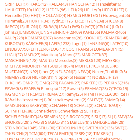
GRIPTECH(7)
HAKO(12)
HALLA(43)
HANGCHA(12)
Hanselifter(6)
HAULOTTE(10)
HC(12)
HEDEN(96)
HELI(26)
HELLA(9)
HERCULIFT(1)
Hersteller(18)
HH(1)
HOLLAND(4)
HSM(2)
HUBTEX(1)
Hubwagen(56)
Hummel(23)
HURTH(34)
Hydr(2)
HYSTER(2)
HYUNDAI(5)
ICEM(8)
IMPCO(13)
IRION(1)
ISKRA(3)
ISW(1)
IWS(1)
JAC(3)
JCB(141)
JLG(1)
John(2)
JUMBO(69)
JUNGHEINRICH(23409)
KAHL(56)
KALMAR(466)
KAUP(228)
KOMATSU(207)
Konecranes(28)
KOOI(103)
KRAMER(148)
KUBOTA(7)
KÃRCHER(3)
LAFIS(1238)
Lager(1)
LANSING(6)
LATEC(10)
LINDE(97790)
LITTLE(46)
LOC(17)
LOGITRANS(5)
LOMBARDINI(5)
LUGLI(37)
MAFI(27)
Manitou(3)
Mann(23)
MARIOTTI(87)
MASCHINEN(178)
MAST(2)
Mercedes(3)
MERLO(129)
MEYER(6)
MIC(173)
MIDORI(1)
MITSUBISHI(674)
MOFFET(103)
MULE(46)
MUSTANG(3)
N92(1)
neu(2)
NEUSON(2)
NEW(4)
Nexen,ThaiLift,G(5)
NIEMEYER(80)
NILFISK(31)
Nippon(5)
Nissan(1)
NOBLELIFT(3)
O+K(116)
OM(217)
OMG(276)
PAGANI(27)
PARKER(13)
PERKINS(216)
PEWAG(3)
PFAFF(9)
Pimespo(217)
Power(5)
PRAMAC(23)
QTECK(19)
RAYMOND(1)
RCM(31)
REMA(27)
Remy(25)
RHM(1)
ROCLA(30)
RS(1)
RÃ¼ckhaltesysteme(1)
Rückhaltesysteme(2)
SALEV(3)
SAMAG(14)
SAMSUNG(8)
SAXBY(30)
SCHAEFF(18)
SCHALL(2)
SCHALTBAU(7)
SCHMITTER(88)
Schneider(1)
Schwerlast(2)
SEITH(9)
SICHELSCHMIDT(46)
SIEMENS(1)
SIROCCO(73)
SISU(17)
SL(1)
SMV(28)
SNORKEL(28)
SPAL(3)
STABAU(31)
STABILUS(8)
STAHLGRUBER(28)
STEINBOCK(1945)
STILL(30)
STÖCKLIN(181)
SVETRUCK(135)
SWF(2)
TAKEUCHI(2)
TCM(604)
TECALEMIT(5)
TEREX(18)
TIMKEN(1)
TOYOTA(29041)
TRUCK(2161)
TVH(288)
TYCKA(27)
unbekannt(4)