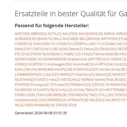
Ersatzteile in bester Qualität fü
Passend für folgende Hersteller:
AAP(103)
ABEKO(2)
ACTIL(2)
AHLES(5)
AHLMANN(23)
AIM(4)
AIRO(4
AURAMO(35)
BAKA(10)
BALCANCAR(8)
BALDWIN(8)
BATTIONI(27)
B
CARER(10)
CASCADE(191)
CASE(7)
CATERPILLAR(171)
CESAB(124)
CH
DAN(2161)
DATSUN(1)
DECA(35)
Deere(2)
Delco(25)
DENSO(5)
DESTA
ET(1514)
ETWO(10)
EXBOX(1)
FABA(122)
FAG(3)
Fahrersitze(38)
FANT
GENKINGER(14)
GRAMMER(58)
Graziano(3)
GRIPTECH(7)
HAKO(12)
HSM(2)
HUBTEX(1)
Hubwagen(56)
Hummel(23)
HURTH(34)
Hydr(2)
KAHL(56)
KALMAR(466)
KAUP(228)
KOMATSU(207)
Konecranes(28)
LOMBARDINI(5)
LUGLI(37)
MAFI(27)
Manitou(3)
Mann(23)
MARIOTT
MUSTANG(3)
N92(1)
neu(2)
NEUSON(2)
NEW(4)
Nexen,ThaiLift,G(5)
PFAFF(9)
Pimespo(217)
Power(5)
PRAMAC(23)
QTECK(19)
RAYMOND
SAXBY(30)
SCHAEFF(18)
SCHALL(2)
SCHALTBAU(7)
SCHMITTER(88)
STABILUS(8)
STAHLGRUBER(28)
STEINBOCK(1945)
STILL(30)
STÖCKL
unbekannt(4)
UNICARRIERS(3)
UPRIGHT(28)
VALEO(2)
VALMET(17)
YALE(1005)
YANMAR(16)
ZAPI(9)
ZF(9)
Generated: 2026-08-08 01:51:35