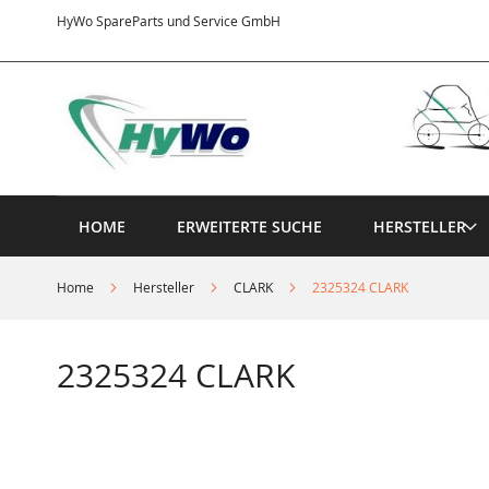
Direkt
HyWo SpareParts und Service GmbH
zum
Inhalt
HOME
ERWEITERTE SUCHE
HERSTELLER
Home
Hersteller
CLARK
2325324 CLARK
2325324 CLARK
Springe
zum
Ende