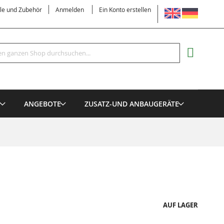
SPRACHE
ile und Zubehör
Anmelden
Ein Konto erstellen
Suche
MEIN EI
E
ANGEBOTE
ZUSATZ-UND ANBAUGERÄTE
AUF LAGER