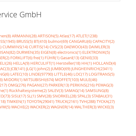
Service GmbH
nen(8)
ARMANNI(28)
ARTISON(5)
Atlas(17)
ATLET(1238)
SS(1945)
BRUSS(5)
BT(410)
bulmor(69)
CANGARU(6)
CAPACITY(2)
)
CUMMINS(14)
CURTIS(14)
CVS(23)
DAEWOO(43)
DAIMLER(3)
SAN(82)
DURWEN(35)
EIGEN(8)
electronics(1)
ELEKTRONIK(5)
ER(2)
FORKLIFT(6)
frei(1)
FÜHR(1)
Gasanl(13)
GENIE(33)
ELI(26)
HELLA(9)
HERCULIFT(1)
Hersteller(18)
HH(1)
HOLLAND(4)
JAC(3)
JCB(141)
JLG(1)
John(2)
JUMBO(69)
JUNGHEINRICH(23411)
NG(6)
LATEC(10)
LINDE(97790)
LITTLE(46)
LOC(17)
LOGITRANS(5)
3)
MIDORI(1)
MITSUBISHI(674)
MOFFET(103)
MULE(46)
217)
OMG(276)
PAGANI(27)
PARKER(13)
PERKINS(216)
PEWAG(3)
me(1)
Rückhaltesysteme(2)
SALEV(3)
SAMAG(14)
SAMSUNG(8)
O(73)
SISU(17)
SL(1)
SMV(28)
SNORKEL(28)
SPAL(3)
STABAU(31)
18)
TIMKEN(1)
TOYOTA(29041)
TRUCK(2161)
TVH(288)
TYCKA(27)
VW(5)
WACHE(2)
WACKER(2)
WAGNER(14)
WALTHER(3)
WICKE(3)