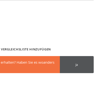
 VERGLEICHSLISTE HINZUFÜGEN
 erhalten? Haben Sie es woanders
Ja