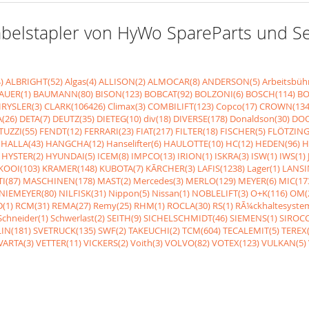
r Gabelstapler von HyWo SpareParts und 
)
ALBRIGHT(52)
Algas(4)
ALLISON(2)
ALMOCAR(8)
ANDERSON(5)
Arbeitsbüh
AUER(1)
BAUMANN(80)
BISON(123)
BOBCAT(92)
BOLZONI(6)
BOSCH(114)
BO
RYSLER(3)
CLARK(106426)
Climax(3)
COMBILIFT(123)
Copco(17)
CROWN(134
(26)
DETA(7)
DEUTZ(35)
DIETEG(10)
div(18)
DIVERSE(178)
Donaldson(30)
DOO
UZZI(55)
FENDT(12)
FERRARI(23)
FIAT(217)
FILTER(18)
FISCHER(5)
FLÖTZING
HALLA(43)
HANGCHA(12)
Hanselifter(6)
HAULOTTE(10)
HC(12)
HEDEN(96)
H
HYSTER(2)
HYUNDAI(5)
ICEM(8)
IMPCO(13)
IRION(1)
ISKRA(3)
ISW(1)
IWS(1)
KOOI(103)
KRAMER(148)
KUBOTA(7)
KÃRCHER(3)
LAFIS(1238)
Lager(1)
LANSI
I(87)
MASCHINEN(178)
MAST(2)
Mercedes(3)
MERLO(129)
MEYER(6)
MIC(17
NIEMEYER(80)
NILFISK(31)
Nippon(5)
Nissan(1)
NOBLELIFT(3)
O+K(116)
OM(
(1)
RCM(31)
REMA(27)
Remy(25)
RHM(1)
ROCLA(30)
RS(1)
RÃ¼ckhaltesyste
Schneider(1)
Schwerlast(2)
SEITH(9)
SICHELSCHMIDT(46)
SIEMENS(1)
SIROCC
IN(181)
SVETRUCK(135)
SWF(2)
TAKEUCHI(2)
TCM(604)
TECALEMIT(5)
TEREX(
VARTA(3)
VETTER(11)
VICKERS(2)
Voith(3)
VOLVO(82)
VOTEX(123)
VULKAN(5)