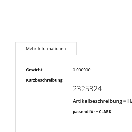
Springe
zum
Anfang
Mehr Informationen
der
Bildergalerie
Mehr
Gewicht
0.000000
Informationen
Kurzbeschreibung
2325324
Artikelbeschreibung = 
passend für = CLARK