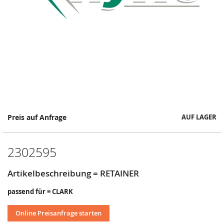
Springe
Preis auf Anfrage
AUF LAGER
zum
Anfang
der
2302595
Bildergalerie
Artikelbeschreibung = RETAINER
passend für = CLARK
Online Preisanfrage starten