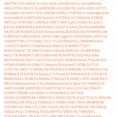
GRIPTECH(7)
HAKO(12)
HALLA(43)
HANGCHA(12)
Hanselifter(6)
HAULOTTE(10)
HC(12)
HEDEN(96)
HELI(26)
HELLA(9)
HERCULIFT(1)
Hersteller(18)
HH(1)
HOLLAND(4)
HSM(2)
HUBTEX(1)
Hubwagen(56)
Hummel(23)
HURTH(34)
Hydr(2)
HYSTER(2)
HYUNDAI(5)
ICEM(8)
IMPCO(13)
IRION(1)
ISKRA(3)
ISW(1)
IWS(1)
JAC(3)
JCB(141)
JLG(1)
John(2)
JUMBO(69)
JUNGHEINRICH(23411)
KAHL(56)
KALMAR(466)
KAUP(228)
KOMATSU(207)
Konecranes(28)
KOOI(103)
KRAMER(148)
KUBOTA(7)
KÃRCHER(3)
LAFIS(1238)
Lager(1)
LANSING(6)
LATEC(10)
LINDE(97790)
LITTLE(46)
LOC(17)
LOGITRANS(5)
LOMBARDINI(5)
LUGLI(37)
MAFI(27)
Manitou(3)
Mann(23)
MARIOTTI(87)
MASCHINEN(178)
MAST(2)
Mercedes(3)
MERLO(129)
MEYER(6)
MIC(173)
MIDORI(1)
MITSUBISHI(674)
MOFFET(103)
MULE(46)
MUSTANG(3)
N92(1)
neu(2)
NEUSON(2)
NEW(4)
Nexen,ThaiLift,G(5)
NIEMEYER(80)
NILFISK(31)
Nippon(5)
Nissan(1)
NOBLELIFT(3)
O+K(116)
OM(217)
OMG(276)
PAGANI(27)
PARKER(13)
PERKINS(216)
PEWAG(3)
PFAFF(9)
Pimespo(217)
Power(5)
PRAMAC(23)
QTECK(19)
RAYMOND(1)
RCM(31)
REMA(27)
Remy(25)
RHM(1)
ROCLA(30)
RS(1)
RÃ¼ckhaltesysteme(1)
Rückhaltesysteme(2)
SALEV(3)
SAMAG(14)
SAMSUNG(8)
SAXBY(30)
SCHAEFF(18)
SCHALL(2)
SCHALTBAU(7)
SCHMITTER(88)
Schneider(1)
Schwerlast(2)
SEITH(9)
SICHELSCHMIDT(46)
SIEMENS(1)
SIROCCO(73)
SISU(17)
SL(1)
SMV(28)
SNORKEL(28)
SPAL(3)
STABAU(31)
STABILUS(8)
STAHLGRUBER(28)
STEINBOCK(1945)
STILL(30)
STÖCKLIN(181)
SVETRUCK(135)
SWF(2)
TAKEUCHI(2)
TCM(604)
TECALEMIT(5)
TEREX(18)
TIMKEN(1)
TOYOTA(29041)
TRUCK(2161)
TVH(288)
TYCKA(27)
unbekannt(4)