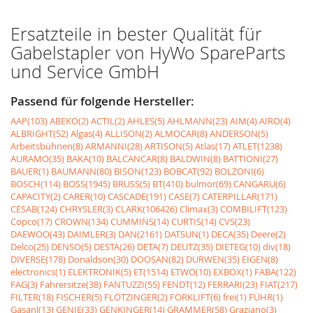
Ersatzteile in bester Qualität für
Gabelstapler von HyWo SpareParts
und Service GmbH
Passend für folgende Hersteller:
AAP(103)
ABEKO(2)
ACTIL(2)
AHLES(5)
AHLMANN(23)
AIM(4)
AIRO(4)
ALBRIGHT(52)
Algas(4)
ALLISON(2)
ALMOCAR(8)
ANDERSON(5)
Arbeitsbühnen(8)
ARMANNI(28)
ARTISON(5)
Atlas(17)
ATLET(1238)
AURAMO(35)
BAKA(10)
BALCANCAR(8)
BALDWIN(8)
BATTIONI(27)
BAUER(1)
BAUMANN(80)
BISON(123)
BOBCAT(92)
BOLZONI(6)
BOSCH(114)
BOSS(1945)
BRUSS(5)
BT(410)
bulmor(69)
CANGARU(6)
CAPACITY(2)
CARER(10)
CASCADE(191)
CASE(7)
CATERPILLAR(171)
CESAB(124)
CHRYSLER(3)
CLARK(106426)
Climax(3)
COMBILIFT(123)
Copco(17)
CROWN(134)
CUMMINS(14)
CURTIS(14)
CVS(23)
DAEWOO(43)
DAIMLER(3)
DAN(2161)
DATSUN(1)
DECA(35)
Deere(2)
Delco(25)
DENSO(5)
DESTA(26)
DETA(7)
DEUTZ(35)
DIETEG(10)
div(18)
DIVERSE(178)
Donaldson(30)
DOOSAN(82)
DURWEN(35)
EIGEN(8)
electronics(1)
ELEKTRONIK(5)
ET(1514)
ETWO(10)
EXBOX(1)
FABA(122)
FAG(3)
Fahrersitze(38)
FANTUZZI(55)
FENDT(12)
FERRARI(23)
FIAT(217)
FILTER(18)
FISCHER(5)
FLÖTZINGER(2)
FORKLIFT(6)
frei(1)
FÜHR(1)
Gasanl(13)
GENIE(33)
GENKINGER(14)
GRAMMER(58)
Graziano(3)