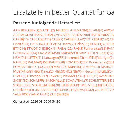
Ersatzteile in bester Qualität fü
Passend für folgende Hersteller:
AAP(103)
ABEKO(2)
ACTIL(2)
AHLES(5)
AHLMANN(23)
AIM(4)
AIRO(4
AURAMO(35)
BAKA(10)
BALCANCAR(8)
BALDWIN(8)
BATTIONI(27)
B
CARER(10)
CASCADE(191)
CASE(7)
CATERPILLAR(171)
CESAB(124)
CH
DAN(2161)
DATSUN(1)
DECA(35)
Deere(2)
Delco(25)
DENSO(5)
DESTA
ET(1514)
ETWO(10)
EXBOX(1)
FABA(122)
FAG(3)
Fahrersitze(38)
FANT
GENKINGER(14)
GRAMMER(58)
Graziano(3)
GRIPTECH(7)
HAKO(12)
HSM(2)
HUBTEX(1)
Hubwagen(56)
Hummel(23)
HURTH(34)
Hydr(2)
KAHL(56)
KALMAR(466)
KAUP(228)
KOMATSU(207)
Konecranes(28)
LOMBARDINI(5)
LUGLI(37)
MAFI(27)
Manitou(3)
Mann(23)
MARIOTT
MUSTANG(3)
N92(1)
neu(2)
NEUSON(2)
NEW(4)
Nexen,ThaiLift,G(5)
PFAFF(9)
Pimespo(217)
Power(5)
PRAMAC(23)
QTECK(19)
RAYMOND
SAXBY(30)
SCHAEFF(18)
SCHALL(2)
SCHALTBAU(7)
SCHMITTER(88)
STABILUS(8)
STAHLGRUBER(28)
STEINBOCK(1945)
STILL(30)
STÖCKL
unbekannt(4)
UNICARRIERS(3)
UPRIGHT(28)
VALEO(2)
VALMET(17)
YALE(1005)
YANMAR(16)
ZAPI(9)
ZF(9)
Generated: 2026-08-06 01:54:30