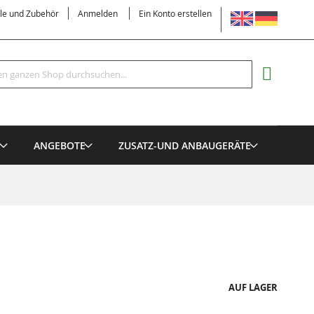
SPRACHE
ile und Zubehör
Anmelden
Ein Konto erstellen
Suche
MEIN EI
E
ANGEBOTE
ZUSATZ-UND ANBAUGERÄTE
AUF LAGER