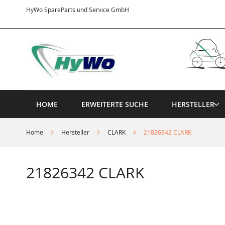
Direkt
HyWo SpareParts und Service GmbH
zum
Inhalt
HOME
ERWEITERTE SUCHE
HERSTELLER
Home
Hersteller
CLARK
21826342 CLARK
21826342 CLARK
Springe
zum
Ende