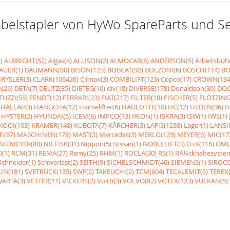
r Gabelstapler von HyWo SpareParts und 
)
ALBRIGHT(52)
Algas(4)
ALLISON(2)
ALMOCAR(8)
ANDERSON(5)
Arbeitsbüh
AUER(1)
BAUMANN(80)
BISON(123)
BOBCAT(92)
BOLZONI(6)
BOSCH(114)
BO
RYSLER(3)
CLARK(106426)
Climax(3)
COMBILIFT(123)
Copco(17)
CROWN(134
(26)
DETA(7)
DEUTZ(35)
DIETEG(10)
div(18)
DIVERSE(178)
Donaldson(30)
DOO
UZZI(55)
FENDT(12)
FERRARI(23)
FIAT(217)
FILTER(18)
FISCHER(5)
FLÖTZING
HALLA(43)
HANGCHA(12)
Hanselifter(6)
HAULOTTE(10)
HC(12)
HEDEN(96)
H
HYSTER(2)
HYUNDAI(5)
ICEM(8)
IMPCO(13)
IRION(1)
ISKRA(3)
ISW(1)
IWS(1)
KOOI(103)
KRAMER(148)
KUBOTA(7)
KÃRCHER(3)
LAFIS(1238)
Lager(1)
LANSI
I(87)
MASCHINEN(178)
MAST(2)
Mercedes(3)
MERLO(129)
MEYER(6)
MIC(17
NIEMEYER(80)
NILFISK(31)
Nippon(5)
Nissan(1)
NOBLELIFT(3)
O+K(116)
OM(
(1)
RCM(31)
REMA(27)
Remy(25)
RHM(1)
ROCLA(30)
RS(1)
RÃ¼ckhaltesyste
Schneider(1)
Schwerlast(2)
SEITH(9)
SICHELSCHMIDT(46)
SIEMENS(1)
SIROCC
IN(181)
SVETRUCK(135)
SWF(2)
TAKEUCHI(2)
TCM(604)
TECALEMIT(5)
TEREX(
VARTA(3)
VETTER(11)
VICKERS(2)
Voith(3)
VOLVO(82)
VOTEX(123)
VULKAN(5)