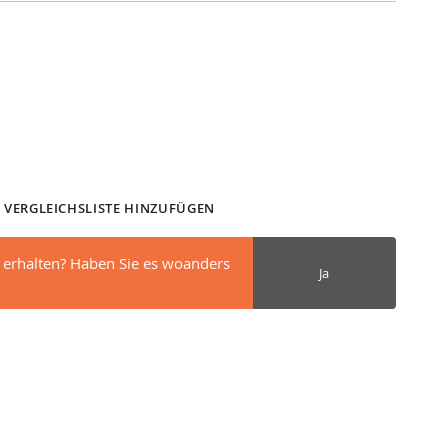
 VERGLEICHSLISTE HINZUFÜGEN
 erhalten? Haben Sie es woanders
Ja