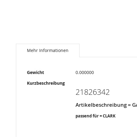
Springe
zum
Anfang
Mehr Informationen
der
Bildergalerie
Mehr
Gewicht
0.000000
Informationen
Kurzbeschreibung
21826342
Artikelbeschreibung = 
passend für = CLARK