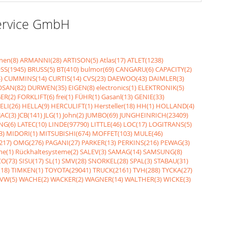
Service GmbH
nen(8)
ARMANNI(28)
ARTISON(5)
Atlas(17)
ATLET(1238)
SS(1945)
BRUSS(5)
BT(410)
bulmor(69)
CANGARU(6)
CAPACITY(2)
)
CUMMINS(14)
CURTIS(14)
CVS(23)
DAEWOO(43)
DAIMLER(3)
SAN(82)
DURWEN(35)
EIGEN(8)
electronics(1)
ELEKTRONIK(5)
ER(2)
FORKLIFT(6)
frei(1)
FÜHR(1)
Gasanl(13)
GENIE(33)
ELI(26)
HELLA(9)
HERCULIFT(1)
Hersteller(18)
HH(1)
HOLLAND(4)
JAC(3)
JCB(141)
JLG(1)
John(2)
JUMBO(69)
JUNGHEINRICH(23409)
NG(6)
LATEC(10)
LINDE(97790)
LITTLE(46)
LOC(17)
LOGITRANS(5)
3)
MIDORI(1)
MITSUBISHI(674)
MOFFET(103)
MULE(46)
217)
OMG(276)
PAGANI(27)
PARKER(13)
PERKINS(216)
PEWAG(3)
me(1)
Rückhaltesysteme(2)
SALEV(3)
SAMAG(14)
SAMSUNG(8)
O(73)
SISU(17)
SL(1)
SMV(28)
SNORKEL(28)
SPAL(3)
STABAU(31)
18)
TIMKEN(1)
TOYOTA(29041)
TRUCK(2161)
TVH(288)
TYCKA(27)
VW(5)
WACHE(2)
WACKER(2)
WAGNER(14)
WALTHER(3)
WICKE(3)