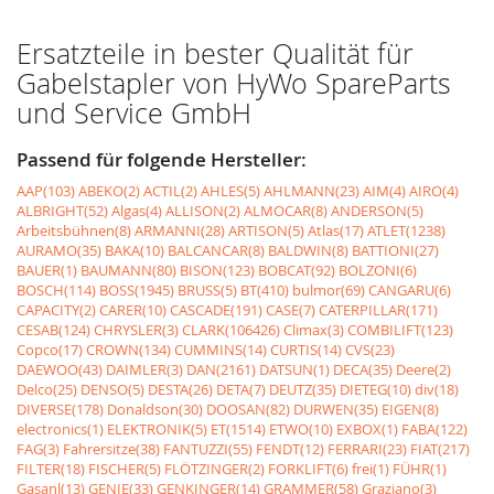
Ersatzteile in bester Qualität für
Gabelstapler von HyWo SpareParts
und Service GmbH
Passend für folgende Hersteller:
AAP(103)
ABEKO(2)
ACTIL(2)
AHLES(5)
AHLMANN(23)
AIM(4)
AIRO(4)
ALBRIGHT(52)
Algas(4)
ALLISON(2)
ALMOCAR(8)
ANDERSON(5)
Arbeitsbühnen(8)
ARMANNI(28)
ARTISON(5)
Atlas(17)
ATLET(1238)
AURAMO(35)
BAKA(10)
BALCANCAR(8)
BALDWIN(8)
BATTIONI(27)
BAUER(1)
BAUMANN(80)
BISON(123)
BOBCAT(92)
BOLZONI(6)
BOSCH(114)
BOSS(1945)
BRUSS(5)
BT(410)
bulmor(69)
CANGARU(6)
CAPACITY(2)
CARER(10)
CASCADE(191)
CASE(7)
CATERPILLAR(171)
CESAB(124)
CHRYSLER(3)
CLARK(106426)
Climax(3)
COMBILIFT(123)
Copco(17)
CROWN(134)
CUMMINS(14)
CURTIS(14)
CVS(23)
DAEWOO(43)
DAIMLER(3)
DAN(2161)
DATSUN(1)
DECA(35)
Deere(2)
Delco(25)
DENSO(5)
DESTA(26)
DETA(7)
DEUTZ(35)
DIETEG(10)
div(18)
DIVERSE(178)
Donaldson(30)
DOOSAN(82)
DURWEN(35)
EIGEN(8)
electronics(1)
ELEKTRONIK(5)
ET(1514)
ETWO(10)
EXBOX(1)
FABA(122)
FAG(3)
Fahrersitze(38)
FANTUZZI(55)
FENDT(12)
FERRARI(23)
FIAT(217)
FILTER(18)
FISCHER(5)
FLÖTZINGER(2)
FORKLIFT(6)
frei(1)
FÜHR(1)
Gasanl(13)
GENIE(33)
GENKINGER(14)
GRAMMER(58)
Graziano(3)