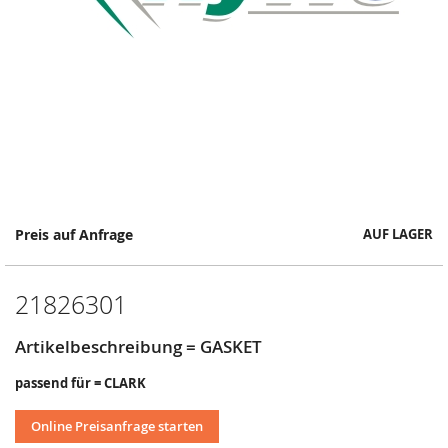
Springe
Preis auf Anfrage
AUF LAGER
zum
Anfang
der
21826301
Bildergalerie
Artikelbeschreibung = GASKET
passend für = CLARK
Online Preisanfrage starten