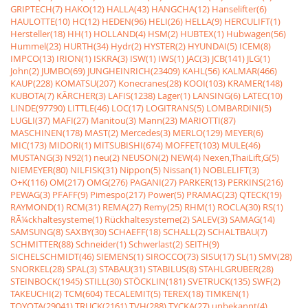
GRIPTECH(7)
HAKO(12)
HALLA(43)
HANGCHA(12)
Hanselifter(6)
HAULOTTE(10)
HC(12)
HEDEN(96)
HELI(26)
HELLA(9)
HERCULIFT(1)
Hersteller(18)
HH(1)
HOLLAND(4)
HSM(2)
HUBTEX(1)
Hubwagen(56)
Hummel(23)
HURTH(34)
Hydr(2)
HYSTER(2)
HYUNDAI(5)
ICEM(8)
IMPCO(13)
IRION(1)
ISKRA(3)
ISW(1)
IWS(1)
JAC(3)
JCB(141)
JLG(1)
John(2)
JUMBO(69)
JUNGHEINRICH(23409)
KAHL(56)
KALMAR(466)
KAUP(228)
KOMATSU(207)
Konecranes(28)
KOOI(103)
KRAMER(148)
KUBOTA(7)
KÃRCHER(3)
LAFIS(1238)
Lager(1)
LANSING(6)
LATEC(10)
LINDE(97790)
LITTLE(46)
LOC(17)
LOGITRANS(5)
LOMBARDINI(5)
LUGLI(37)
MAFI(27)
Manitou(3)
Mann(23)
MARIOTTI(87)
MASCHINEN(178)
MAST(2)
Mercedes(3)
MERLO(129)
MEYER(6)
MIC(173)
MIDORI(1)
MITSUBISHI(674)
MOFFET(103)
MULE(46)
MUSTANG(3)
N92(1)
neu(2)
NEUSON(2)
NEW(4)
Nexen,ThaiLift,G(5)
NIEMEYER(80)
NILFISK(31)
Nippon(5)
Nissan(1)
NOBLELIFT(3)
O+K(116)
OM(217)
OMG(276)
PAGANI(27)
PARKER(13)
PERKINS(216)
PEWAG(3)
PFAFF(9)
Pimespo(217)
Power(5)
PRAMAC(23)
QTECK(19)
RAYMOND(1)
RCM(31)
REMA(27)
Remy(25)
RHM(1)
ROCLA(30)
RS(1)
RÃ¼ckhaltesysteme(1)
Rückhaltesysteme(2)
SALEV(3)
SAMAG(14)
SAMSUNG(8)
SAXBY(30)
SCHAEFF(18)
SCHALL(2)
SCHALTBAU(7)
SCHMITTER(88)
Schneider(1)
Schwerlast(2)
SEITH(9)
SICHELSCHMIDT(46)
SIEMENS(1)
SIROCCO(73)
SISU(17)
SL(1)
SMV(28)
SNORKEL(28)
SPAL(3)
STABAU(31)
STABILUS(8)
STAHLGRUBER(28)
STEINBOCK(1945)
STILL(30)
STÖCKLIN(181)
SVETRUCK(135)
SWF(2)
TAKEUCHI(2)
TCM(604)
TECALEMIT(5)
TEREX(18)
TIMKEN(1)
TOYOTA(29041)
TRUCK(2161)
TVH(288)
TYCKA(27)
unbekannt(4)