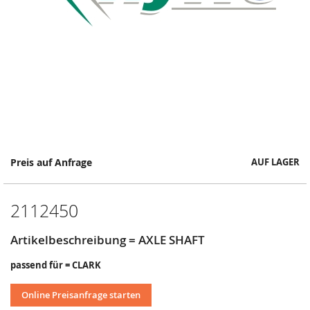
Springe
Preis auf Anfrage
AUF LAGER
zum
Anfang
der
2112450
Bildergalerie
Artikelbeschreibung = AXLE SHAFT
passend für = CLARK
Online Preisanfrage starten