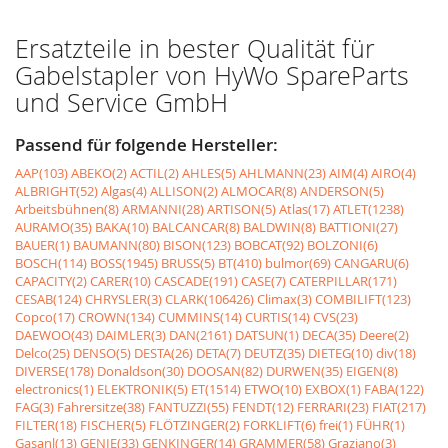
Ersatzteile in bester Qualität für
Gabelstapler von HyWo SpareParts
und Service GmbH
Passend für folgende Hersteller:
AAP(103)
ABEKO(2)
ACTIL(2)
AHLES(5)
AHLMANN(23)
AIM(4)
AIRO(4)
ALBRIGHT(52)
Algas(4)
ALLISON(2)
ALMOCAR(8)
ANDERSON(5)
Arbeitsbühnen(8)
ARMANNI(28)
ARTISON(5)
Atlas(17)
ATLET(1238)
AURAMO(35)
BAKA(10)
BALCANCAR(8)
BALDWIN(8)
BATTIONI(27)
BAUER(1)
BAUMANN(80)
BISON(123)
BOBCAT(92)
BOLZONI(6)
BOSCH(114)
BOSS(1945)
BRUSS(5)
BT(410)
bulmor(69)
CANGARU(6)
CAPACITY(2)
CARER(10)
CASCADE(191)
CASE(7)
CATERPILLAR(171)
CESAB(124)
CHRYSLER(3)
CLARK(106426)
Climax(3)
COMBILIFT(123)
Copco(17)
CROWN(134)
CUMMINS(14)
CURTIS(14)
CVS(23)
DAEWOO(43)
DAIMLER(3)
DAN(2161)
DATSUN(1)
DECA(35)
Deere(2)
Delco(25)
DENSO(5)
DESTA(26)
DETA(7)
DEUTZ(35)
DIETEG(10)
div(18)
DIVERSE(178)
Donaldson(30)
DOOSAN(82)
DURWEN(35)
EIGEN(8)
electronics(1)
ELEKTRONIK(5)
ET(1514)
ETWO(10)
EXBOX(1)
FABA(122)
FAG(3)
Fahrersitze(38)
FANTUZZI(55)
FENDT(12)
FERRARI(23)
FIAT(217)
FILTER(18)
FISCHER(5)
FLÖTZINGER(2)
FORKLIFT(6)
frei(1)
FÜHR(1)
Gasanl(13)
GENIE(33)
GENKINGER(14)
GRAMMER(58)
Graziano(3)