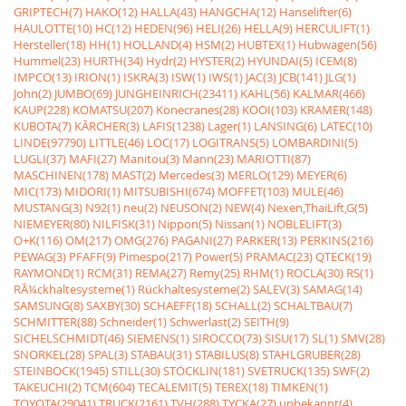
GRIPTECH(7)
HAKO(12)
HALLA(43)
HANGCHA(12)
Hanselifter(6)
HAULOTTE(10)
HC(12)
HEDEN(96)
HELI(26)
HELLA(9)
HERCULIFT(1)
Hersteller(18)
HH(1)
HOLLAND(4)
HSM(2)
HUBTEX(1)
Hubwagen(56)
Hummel(23)
HURTH(34)
Hydr(2)
HYSTER(2)
HYUNDAI(5)
ICEM(8)
IMPCO(13)
IRION(1)
ISKRA(3)
ISW(1)
IWS(1)
JAC(3)
JCB(141)
JLG(1)
John(2)
JUMBO(69)
JUNGHEINRICH(23411)
KAHL(56)
KALMAR(466)
KAUP(228)
KOMATSU(207)
Konecranes(28)
KOOI(103)
KRAMER(148)
KUBOTA(7)
KÃRCHER(3)
LAFIS(1238)
Lager(1)
LANSING(6)
LATEC(10)
LINDE(97790)
LITTLE(46)
LOC(17)
LOGITRANS(5)
LOMBARDINI(5)
LUGLI(37)
MAFI(27)
Manitou(3)
Mann(23)
MARIOTTI(87)
MASCHINEN(178)
MAST(2)
Mercedes(3)
MERLO(129)
MEYER(6)
MIC(173)
MIDORI(1)
MITSUBISHI(674)
MOFFET(103)
MULE(46)
MUSTANG(3)
N92(1)
neu(2)
NEUSON(2)
NEW(4)
Nexen,ThaiLift,G(5)
NIEMEYER(80)
NILFISK(31)
Nippon(5)
Nissan(1)
NOBLELIFT(3)
O+K(116)
OM(217)
OMG(276)
PAGANI(27)
PARKER(13)
PERKINS(216)
PEWAG(3)
PFAFF(9)
Pimespo(217)
Power(5)
PRAMAC(23)
QTECK(19)
RAYMOND(1)
RCM(31)
REMA(27)
Remy(25)
RHM(1)
ROCLA(30)
RS(1)
RÃ¼ckhaltesysteme(1)
Rückhaltesysteme(2)
SALEV(3)
SAMAG(14)
SAMSUNG(8)
SAXBY(30)
SCHAEFF(18)
SCHALL(2)
SCHALTBAU(7)
SCHMITTER(88)
Schneider(1)
Schwerlast(2)
SEITH(9)
SICHELSCHMIDT(46)
SIEMENS(1)
SIROCCO(73)
SISU(17)
SL(1)
SMV(28)
SNORKEL(28)
SPAL(3)
STABAU(31)
STABILUS(8)
STAHLGRUBER(28)
STEINBOCK(1945)
STILL(30)
STÖCKLIN(181)
SVETRUCK(135)
SWF(2)
TAKEUCHI(2)
TCM(604)
TECALEMIT(5)
TEREX(18)
TIMKEN(1)
TOYOTA(29041)
TRUCK(2161)
TVH(288)
TYCKA(27)
unbekannt(4)