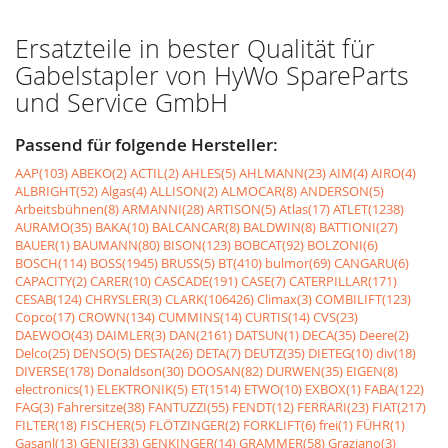
Ersatzteile in bester Qualität für
Gabelstapler von HyWo SpareParts
und Service GmbH
Passend für folgende Hersteller:
AAP(103)
ABEKO(2)
ACTIL(2)
AHLES(5)
AHLMANN(23)
AIM(4)
AIRO(4)
ALBRIGHT(52)
Algas(4)
ALLISON(2)
ALMOCAR(8)
ANDERSON(5)
Arbeitsbühnen(8)
ARMANNI(28)
ARTISON(5)
Atlas(17)
ATLET(1238)
AURAMO(35)
BAKA(10)
BALCANCAR(8)
BALDWIN(8)
BATTIONI(27)
BAUER(1)
BAUMANN(80)
BISON(123)
BOBCAT(92)
BOLZONI(6)
BOSCH(114)
BOSS(1945)
BRUSS(5)
BT(410)
bulmor(69)
CANGARU(6)
CAPACITY(2)
CARER(10)
CASCADE(191)
CASE(7)
CATERPILLAR(171)
CESAB(124)
CHRYSLER(3)
CLARK(106426)
Climax(3)
COMBILIFT(123)
Copco(17)
CROWN(134)
CUMMINS(14)
CURTIS(14)
CVS(23)
DAEWOO(43)
DAIMLER(3)
DAN(2161)
DATSUN(1)
DECA(35)
Deere(2)
Delco(25)
DENSO(5)
DESTA(26)
DETA(7)
DEUTZ(35)
DIETEG(10)
div(18)
DIVERSE(178)
Donaldson(30)
DOOSAN(82)
DURWEN(35)
EIGEN(8)
electronics(1)
ELEKTRONIK(5)
ET(1514)
ETWO(10)
EXBOX(1)
FABA(122)
FAG(3)
Fahrersitze(38)
FANTUZZI(55)
FENDT(12)
FERRARI(23)
FIAT(217)
FILTER(18)
FISCHER(5)
FLÖTZINGER(2)
FORKLIFT(6)
frei(1)
FÜHR(1)
Gasanl(13)
GENIE(33)
GENKINGER(14)
GRAMMER(58)
Graziano(3)