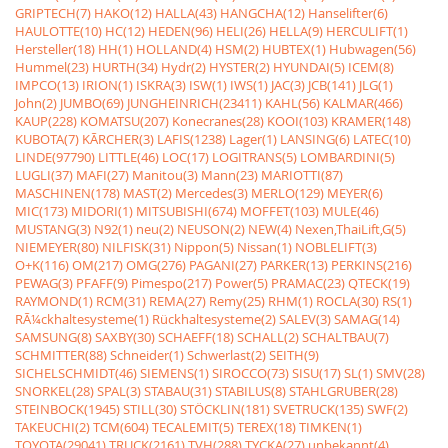
GRIPTECH(7)
HAKO(12)
HALLA(43)
HANGCHA(12)
Hanselifter(6)
HAULOTTE(10)
HC(12)
HEDEN(96)
HELI(26)
HELLA(9)
HERCULIFT(1)
Hersteller(18)
HH(1)
HOLLAND(4)
HSM(2)
HUBTEX(1)
Hubwagen(56)
Hummel(23)
HURTH(34)
Hydr(2)
HYSTER(2)
HYUNDAI(5)
ICEM(8)
IMPCO(13)
IRION(1)
ISKRA(3)
ISW(1)
IWS(1)
JAC(3)
JCB(141)
JLG(1)
John(2)
JUMBO(69)
JUNGHEINRICH(23411)
KAHL(56)
KALMAR(466)
KAUP(228)
KOMATSU(207)
Konecranes(28)
KOOI(103)
KRAMER(148)
KUBOTA(7)
KÃRCHER(3)
LAFIS(1238)
Lager(1)
LANSING(6)
LATEC(10)
LINDE(97790)
LITTLE(46)
LOC(17)
LOGITRANS(5)
LOMBARDINI(5)
LUGLI(37)
MAFI(27)
Manitou(3)
Mann(23)
MARIOTTI(87)
MASCHINEN(178)
MAST(2)
Mercedes(3)
MERLO(129)
MEYER(6)
MIC(173)
MIDORI(1)
MITSUBISHI(674)
MOFFET(103)
MULE(46)
MUSTANG(3)
N92(1)
neu(2)
NEUSON(2)
NEW(4)
Nexen,ThaiLift,G(5)
NIEMEYER(80)
NILFISK(31)
Nippon(5)
Nissan(1)
NOBLELIFT(3)
O+K(116)
OM(217)
OMG(276)
PAGANI(27)
PARKER(13)
PERKINS(216)
PEWAG(3)
PFAFF(9)
Pimespo(217)
Power(5)
PRAMAC(23)
QTECK(19)
RAYMOND(1)
RCM(31)
REMA(27)
Remy(25)
RHM(1)
ROCLA(30)
RS(1)
RÃ¼ckhaltesysteme(1)
Rückhaltesysteme(2)
SALEV(3)
SAMAG(14)
SAMSUNG(8)
SAXBY(30)
SCHAEFF(18)
SCHALL(2)
SCHALTBAU(7)
SCHMITTER(88)
Schneider(1)
Schwerlast(2)
SEITH(9)
SICHELSCHMIDT(46)
SIEMENS(1)
SIROCCO(73)
SISU(17)
SL(1)
SMV(28)
SNORKEL(28)
SPAL(3)
STABAU(31)
STABILUS(8)
STAHLGRUBER(28)
STEINBOCK(1945)
STILL(30)
STÖCKLIN(181)
SVETRUCK(135)
SWF(2)
TAKEUCHI(2)
TCM(604)
TECALEMIT(5)
TEREX(18)
TIMKEN(1)
TOYOTA(29041)
TRUCK(2161)
TVH(288)
TYCKA(27)
unbekannt(4)