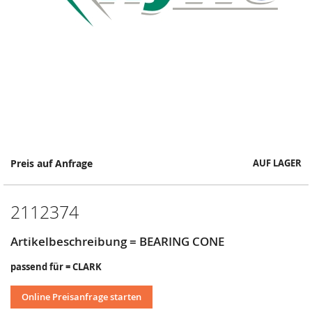
Springe
Preis auf Anfrage
AUF LAGER
zum
Anfang
der
2112374
Bildergalerie
Artikelbeschreibung = BEARING CONE
passend für = CLARK
Online Preisanfrage starten