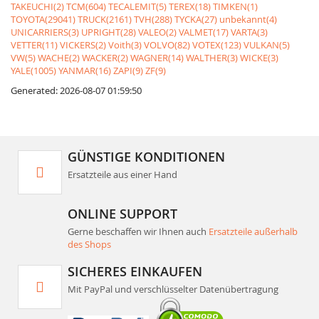
TAKEUCHI(2)
TCM(604)
TECALEMIT(5)
TEREX(18)
TIMKEN(1)
TOYOTA(29041)
TRUCK(2161)
TVH(288)
TYCKA(27)
unbekannt(4)
UNICARRIERS(3)
UPRIGHT(28)
VALEO(2)
VALMET(17)
VARTA(3)
VETTER(11)
VICKERS(2)
Voith(3)
VOLVO(82)
VOTEX(123)
VULKAN(5)
VW(5)
WACHE(2)
WACKER(2)
WAGNER(14)
WALTHER(3)
WICKE(3)
YALE(1005)
YANMAR(16)
ZAPI(9)
ZF(9)
Generated: 2026-08-07 01:59:50
GÜNSTIGE KONDITIONEN
Ersatzteile aus einer Hand
ONLINE SUPPORT
Gerne beschaffen wir Ihnen auch
Ersatzteile außerhalb
des Shops
SICHERES EINKAUFEN
Mit PayPal und verschlüsselter Datenübertragung