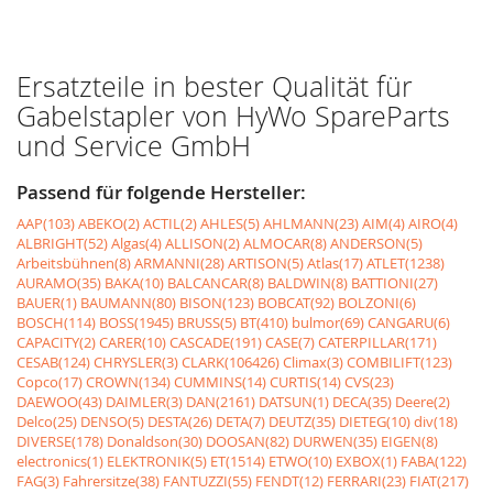
Ersatzteile in bester Qualität für
Gabelstapler von HyWo SpareParts
und Service GmbH
Passend für folgende Hersteller:
AAP(103)
ABEKO(2)
ACTIL(2)
AHLES(5)
AHLMANN(23)
AIM(4)
AIRO(4)
ALBRIGHT(52)
Algas(4)
ALLISON(2)
ALMOCAR(8)
ANDERSON(5)
Arbeitsbühnen(8)
ARMANNI(28)
ARTISON(5)
Atlas(17)
ATLET(1238)
AURAMO(35)
BAKA(10)
BALCANCAR(8)
BALDWIN(8)
BATTIONI(27)
BAUER(1)
BAUMANN(80)
BISON(123)
BOBCAT(92)
BOLZONI(6)
BOSCH(114)
BOSS(1945)
BRUSS(5)
BT(410)
bulmor(69)
CANGARU(6)
CAPACITY(2)
CARER(10)
CASCADE(191)
CASE(7)
CATERPILLAR(171)
CESAB(124)
CHRYSLER(3)
CLARK(106426)
Climax(3)
COMBILIFT(123)
Copco(17)
CROWN(134)
CUMMINS(14)
CURTIS(14)
CVS(23)
DAEWOO(43)
DAIMLER(3)
DAN(2161)
DATSUN(1)
DECA(35)
Deere(2)
Delco(25)
DENSO(5)
DESTA(26)
DETA(7)
DEUTZ(35)
DIETEG(10)
div(18)
DIVERSE(178)
Donaldson(30)
DOOSAN(82)
DURWEN(35)
EIGEN(8)
electronics(1)
ELEKTRONIK(5)
ET(1514)
ETWO(10)
EXBOX(1)
FABA(122)
FAG(3)
Fahrersitze(38)
FANTUZZI(55)
FENDT(12)
FERRARI(23)
FIAT(217)