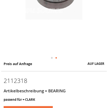
Springe
Preis auf Anfrage
AUF LAGER
zum
Anfang
der
2112318
Bildergalerie
Artikelbeschreibung = BEARING
passend für = CLARK