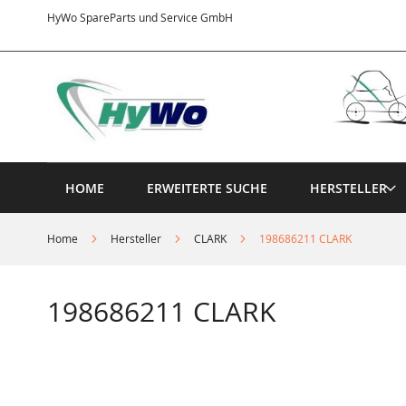
Direkt
HyWo SpareParts und Service GmbH
zum
Inhalt
HOME
ERWEITERTE SUCHE
HERSTELLER
Home
Hersteller
CLARK
198686211 CLARK
198686211 CLARK
Springe
zum
Ende