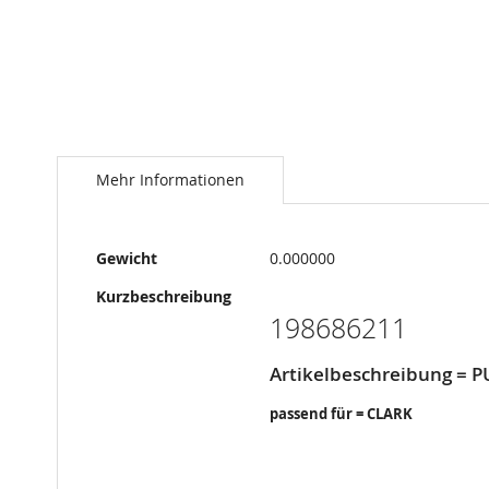
Springe
zum
Anfang
Mehr Informationen
der
Bildergalerie
Mehr
Gewicht
0.000000
Informationen
Kurzbeschreibung
198686211
Artikelbeschreibung = 
passend für = CLARK