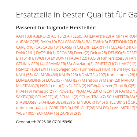
Ersatzteile in bester Qualität fü
Passend für folgende Hersteller:
AAP(103)
ABEKO(2)
ACTIL(2)
AHLES(5)
AHLMANN(23)
AIM(4)
AIRO(4
AURAMO(35)
BAKA(10)
BALCANCAR(8)
BALDWIN(8)
BATTIONI(27)
B
CARER(10)
CASCADE(191)
CASE(7)
CATERPILLAR(171)
CESAB(124)
CH
DAN(2161)
DATSUN(1)
DECA(35)
Deere(2)
Delco(25)
DENSO(5)
DESTA
ET(1514)
ETWO(10)
EXBOX(1)
FABA(122)
FAG(3)
Fahrersitze(38)
FANT
GENKINGER(14)
GRAMMER(58)
Graziano(3)
GRIPTECH(7)
HAKO(12)
HSM(2)
HUBTEX(1)
Hubwagen(56)
Hummel(23)
HURTH(34)
Hydr(2)
KAHL(56)
KALMAR(466)
KAUP(228)
KOMATSU(207)
Konecranes(28)
LOMBARDINI(5)
LUGLI(37)
MAFI(27)
Manitou(3)
Mann(23)
MARIOTT
MUSTANG(3)
N92(1)
neu(2)
NEUSON(2)
NEW(4)
Nexen,ThaiLift,G(5)
PFAFF(9)
Pimespo(217)
Power(5)
PRAMAC(23)
QTECK(19)
RAYMOND
SAXBY(30)
SCHAEFF(18)
SCHALL(2)
SCHALTBAU(7)
SCHMITTER(88)
STABILUS(8)
STAHLGRUBER(28)
STEINBOCK(1945)
STILL(30)
STÖCKL
unbekannt(4)
UNICARRIERS(3)
UPRIGHT(28)
VALEO(2)
VALMET(17)
YALE(1005)
YANMAR(16)
ZAPI(9)
ZF(9)
Generated: 2026-08-07 01:59:50