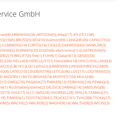
Service GmbH
nen(8)
ARMANNI(28)
ARTISON(5)
Atlas(17)
ATLET(1238)
SS(1945)
BRUSS(5)
BT(410)
bulmor(69)
CANGARU(6)
CAPACITY(2)
)
CUMMINS(14)
CURTIS(14)
CVS(23)
DAEWOO(43)
DAIMLER(3)
SAN(82)
DURWEN(35)
EIGEN(8)
electronics(1)
ELEKTRONIK(5)
ER(2)
FORKLIFT(6)
frei(1)
FÜHR(1)
Gasanl(13)
GENIE(33)
ELI(26)
HELLA(9)
HERCULIFT(1)
Hersteller(18)
HH(1)
HOLLAND(4)
JAC(3)
JCB(141)
JLG(1)
John(2)
JUMBO(69)
JUNGHEINRICH(23409)
NG(6)
LATEC(10)
LINDE(97790)
LITTLE(46)
LOC(17)
LOGITRANS(5)
3)
MIDORI(1)
MITSUBISHI(674)
MOFFET(103)
MULE(46)
217)
OMG(276)
PAGANI(27)
PARKER(13)
PERKINS(216)
PEWAG(3)
me(1)
Rückhaltesysteme(2)
SALEV(3)
SAMAG(14)
SAMSUNG(8)
O(73)
SISU(17)
SL(1)
SMV(28)
SNORKEL(28)
SPAL(3)
STABAU(31)
18)
TIMKEN(1)
TOYOTA(29041)
TRUCK(2161)
TVH(288)
TYCKA(27)
VW(5)
WACHE(2)
WACKER(2)
WAGNER(14)
WALTHER(3)
WICKE(3)