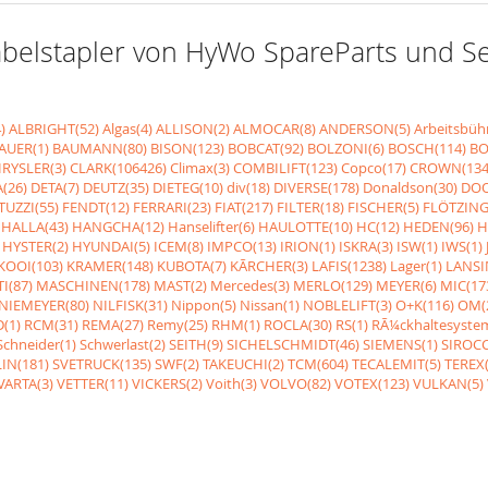
r Gabelstapler von HyWo SpareParts und 
)
ALBRIGHT(52)
Algas(4)
ALLISON(2)
ALMOCAR(8)
ANDERSON(5)
Arbeitsbüh
AUER(1)
BAUMANN(80)
BISON(123)
BOBCAT(92)
BOLZONI(6)
BOSCH(114)
BO
RYSLER(3)
CLARK(106426)
Climax(3)
COMBILIFT(123)
Copco(17)
CROWN(134
(26)
DETA(7)
DEUTZ(35)
DIETEG(10)
div(18)
DIVERSE(178)
Donaldson(30)
DOO
UZZI(55)
FENDT(12)
FERRARI(23)
FIAT(217)
FILTER(18)
FISCHER(5)
FLÖTZING
HALLA(43)
HANGCHA(12)
Hanselifter(6)
HAULOTTE(10)
HC(12)
HEDEN(96)
H
HYSTER(2)
HYUNDAI(5)
ICEM(8)
IMPCO(13)
IRION(1)
ISKRA(3)
ISW(1)
IWS(1)
KOOI(103)
KRAMER(148)
KUBOTA(7)
KÃRCHER(3)
LAFIS(1238)
Lager(1)
LANSI
I(87)
MASCHINEN(178)
MAST(2)
Mercedes(3)
MERLO(129)
MEYER(6)
MIC(17
NIEMEYER(80)
NILFISK(31)
Nippon(5)
Nissan(1)
NOBLELIFT(3)
O+K(116)
OM(
(1)
RCM(31)
REMA(27)
Remy(25)
RHM(1)
ROCLA(30)
RS(1)
RÃ¼ckhaltesyste
Schneider(1)
Schwerlast(2)
SEITH(9)
SICHELSCHMIDT(46)
SIEMENS(1)
SIROCC
IN(181)
SVETRUCK(135)
SWF(2)
TAKEUCHI(2)
TCM(604)
TECALEMIT(5)
TEREX(
VARTA(3)
VETTER(11)
VICKERS(2)
Voith(3)
VOLVO(82)
VOTEX(123)
VULKAN(5)