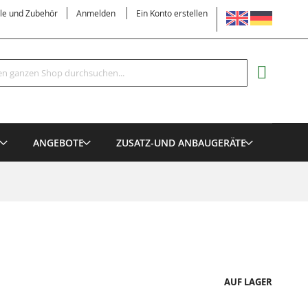
SPRACHE
ile und Zubehör
Anmelden
Ein Konto erstellen
Suche
MEIN EI
E
ANGEBOTE
ZUSATZ-UND ANBAUGERÄTE
AUF LAGER