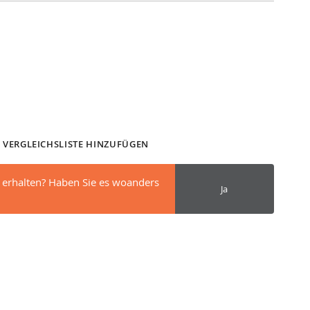
 VERGLEICHSLISTE HINZUFÜGEN
 erhalten? Haben Sie es woanders
Ja