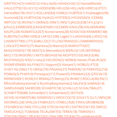
GRIPTECH(7)
HAKO(12)
HALLA(43)
HANGCHA(12)
Hanselifter(6)
HAULOTTE(10)
HC(12)
HEDEN(96)
HELI(26)
HELLA(9)
HERCULIFT(1)
Hersteller(18)
HH(1)
HOLLAND(4)
HSM(2)
HUBTEX(1)
Hubwagen(56)
Hummel(23)
HURTH(34)
Hydr(2)
HYSTER(2)
HYUNDAI(5)
ICEM(8)
IMPCO(13)
IRION(1)
ISKRA(3)
ISW(1)
IWS(1)
JAC(3)
JCB(141)
JLG(1)
John(2)
JUMBO(69)
JUNGHEINRICH(23409)
KAHL(56)
KALMAR(466)
KAUP(228)
KOMATSU(207)
Konecranes(28)
KOOI(103)
KRAMER(148)
KUBOTA(7)
KÃRCHER(3)
LAFIS(1238)
Lager(1)
LANSING(6)
LATEC(10)
LINDE(97790)
LITTLE(46)
LOC(17)
LOGITRANS(5)
LOMBARDINI(5)
LUGLI(37)
MAFI(27)
Manitou(3)
Mann(23)
MARIOTTI(87)
MASCHINEN(178)
MAST(2)
Mercedes(3)
MERLO(129)
MEYER(6)
MIC(173)
MIDORI(1)
MITSUBISHI(674)
MOFFET(103)
MULE(46)
MUSTANG(3)
N92(1)
neu(2)
NEUSON(2)
NEW(4)
Nexen,ThaiLift,G(5)
NIEMEYER(80)
NILFISK(31)
Nippon(5)
Nissan(1)
NOBLELIFT(3)
O+K(116)
OM(217)
OMG(276)
PAGANI(27)
PARKER(13)
PERKINS(216)
PEWAG(3)
PFAFF(9)
Pimespo(217)
Power(5)
PRAMAC(23)
QTECK(19)
RAYMOND(1)
RCM(31)
REMA(27)
Remy(25)
RHM(1)
ROCLA(30)
RS(1)
RÃ¼ckhaltesysteme(1)
Rückhaltesysteme(2)
SALEV(3)
SAMAG(14)
SAMSUNG(8)
SAXBY(30)
SCHAEFF(18)
SCHALL(2)
SCHALTBAU(7)
SCHMITTER(88)
Schneider(1)
Schwerlast(2)
SEITH(9)
SICHELSCHMIDT(46)
SIEMENS(1)
SIROCCO(73)
SISU(17)
SL(1)
SMV(28)
SNORKEL(28)
SPAL(3)
STABAU(31)
STABILUS(8)
STAHLGRUBER(28)
STEINBOCK(1945)
STILL(30)
STÖCKLIN(181)
SVETRUCK(135)
SWF(2)
TAKEUCHI(2)
TCM(604)
TECALEMIT(5)
TEREX(18)
TIMKEN(1)
TOYOTA(29041)
TRUCK(2161)
TVH(288)
TYCKA(27)
unbekannt(4)