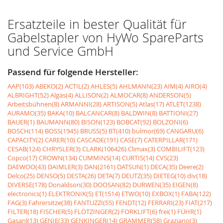
Ersatzteile in bester Qualität für
Gabelstapler von HyWo SpareParts
und Service GmbH
Passend für folgende Hersteller:
AAP(103)
ABEKO(2)
ACTIL(2)
AHLES(5)
AHLMANN(23)
AIM(4)
AIRO(4)
ALBRIGHT(52)
Algas(4)
ALLISON(2)
ALMOCAR(8)
ANDERSON(5)
Arbeitsbühnen(8)
ARMANNI(28)
ARTISON(5)
Atlas(17)
ATLET(1238)
AURAMO(35)
BAKA(10)
BALCANCAR(8)
BALDWIN(8)
BATTIONI(27)
BAUER(1)
BAUMANN(80)
BISON(123)
BOBCAT(92)
BOLZONI(6)
BOSCH(114)
BOSS(1945)
BRUSS(5)
BT(410)
bulmor(69)
CANGARU(6)
CAPACITY(2)
CARER(10)
CASCADE(191)
CASE(7)
CATERPILLAR(171)
CESAB(124)
CHRYSLER(3)
CLARK(106426)
Climax(3)
COMBILIFT(123)
Copco(17)
CROWN(134)
CUMMINS(14)
CURTIS(14)
CVS(23)
DAEWOO(43)
DAIMLER(3)
DAN(2161)
DATSUN(1)
DECA(35)
Deere(2)
Delco(25)
DENSO(5)
DESTA(26)
DETA(7)
DEUTZ(35)
DIETEG(10)
div(18)
DIVERSE(178)
Donaldson(30)
DOOSAN(82)
DURWEN(35)
EIGEN(8)
electronics(1)
ELEKTRONIK(5)
ET(1514)
ETWO(10)
EXBOX(1)
FABA(122)
FAG(3)
Fahrersitze(38)
FANTUZZI(55)
FENDT(12)
FERRARI(23)
FIAT(217)
FILTER(18)
FISCHER(5)
FLÖTZINGER(2)
FORKLIFT(6)
frei(1)
FÜHR(1)
Gasanl(13)
GENIE(33)
GENKINGER(14)
GRAMMER(58)
Graziano(3)