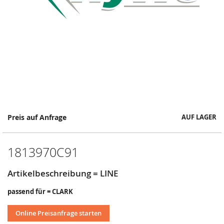
Springe
Preis auf Anfrage
AUF LAGER
zum
Anfang
der
1813970C91
Bildergalerie
Artikelbeschreibung = LINE
passend für = CLARK
Online Preisanfrage starten