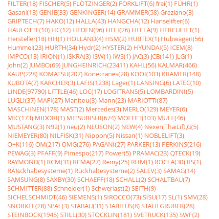
FILTER(18)
FISCHER(5)
FLÖTZINGER(2)
FORKLIFT(6)
frei(1)
FÜHR(1)
Gasanl(13)
GENIE(33)
GENKINGER(14)
GRAMMER(58)
Graziano(3)
GRIPTECH(7)
HAKO(12)
HALLA(43)
HANGCHA(12)
Hanselifter(6)
HAULOTTE(10)
HC(12)
HEDEN(96)
HELI(26)
HELLA(9)
HERCULIFT(1)
Hersteller(18)
HH(1)
HOLLAND(4)
HSM(2)
HUBTEX(1)
Hubwagen(56)
Hummel(23)
HURTH(34)
Hydr(2)
HYSTER(2)
HYUNDAI(5)
ICEM(8)
IMPCO(13)
IRION(1)
ISKRA(3)
ISW(1)
IWS(1)
JAC(3)
JCB(141)
JLG(1)
John(2)
JUMBO(69)
JUNGHEINRICH(23411)
KAHL(56)
KALMAR(466)
KAUP(228)
KOMATSU(207)
Konecranes(28)
KOOI(103)
KRAMER(148)
KUBOTA(7)
KÃRCHER(3)
LAFIS(1238)
Lager(1)
LANSING(6)
LATEC(10)
LINDE(97790)
LITTLE(46)
LOC(17)
LOGITRANS(5)
LOMBARDINI(5)
LUGLI(37)
MAFI(27)
Manitou(3)
Mann(23)
MARIOTTI(87)
MASCHINEN(178)
MAST(2)
Mercedes(3)
MERLO(129)
MEYER(6)
MIC(173)
MIDORI(1)
MITSUBISHI(674)
MOFFET(103)
MULE(46)
MUSTANG(3)
N92(1)
neu(2)
NEUSON(2)
NEW(4)
Nexen,ThaiLift,G(5)
NIEMEYER(80)
NILFISK(31)
Nippon(5)
Nissan(1)
NOBLELIFT(3)
O+K(116)
OM(217)
OMG(276)
PAGANI(27)
PARKER(13)
PERKINS(216)
PEWAG(3)
PFAFF(9)
Pimespo(217)
Power(5)
PRAMAC(23)
QTECK(19)
RAYMOND(1)
RCM(31)
REMA(27)
Remy(25)
RHM(1)
ROCLA(30)
RS(1)
RÃ¼ckhaltesysteme(1)
Rückhaltesysteme(2)
SALEV(3)
SAMAG(14)
SAMSUNG(8)
SAXBY(30)
SCHAEFF(18)
SCHALL(2)
SCHALTBAU(7)
SCHMITTER(88)
Schneider(1)
Schwerlast(2)
SEITH(9)
SICHELSCHMIDT(46)
SIEMENS(1)
SIROCCO(73)
SISU(17)
SL(1)
SMV(28)
SNORKEL(28)
SPAL(3)
STABAU(31)
STABILUS(8)
STAHLGRUBER(28)
STEINBOCK(1945)
STILL(30)
STÖCKLIN(181)
SVETRUCK(135)
SWF(2)