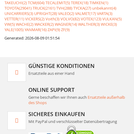
TAKEUCHI(2)
TCM(604)
TECALEMIT(5)
TEREX(18)
TIMKEN(1)
TOYOTA(29041)
TRUCK(2161)
TVH(288)
TYCKA(27)
unbekannt(4)
UNICARRIERS(3)
UPRIGHT(28)
VALEO(2)
VALMET(17)
VARTA(3)
VETTER(11)
VICKERS(2)
Voith(3)
VOLVO(82)
VOTEX(123)
VULKAN(5)
VW(5)
WACHE(2)
WACKER(2)
WAGNER(14)
WALTHER(3)
WICKE(3)
YALE(1005)
YANMAR(16)
ZAPI(9)
ZF(9)
Generated: 2026-08-09 01:51:54
GÜNSTIGE KONDITIONEN
Ersatzteile aus einer Hand
ONLINE SUPPORT
Gerne beschaffen wir Ihnen auch
Ersatzteile außerhalb
des Shops
SICHERES EINKAUFEN
Mit PayPal und verschlüsselter Datenübertragung