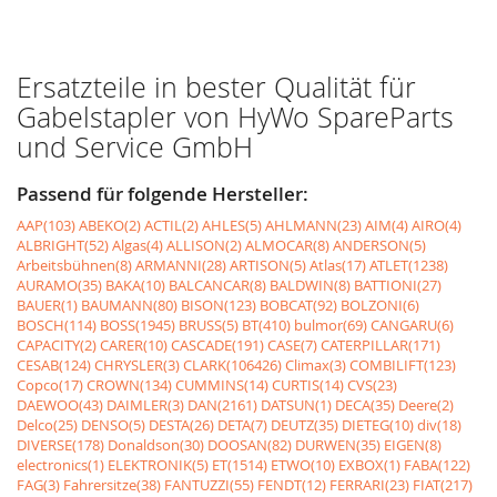
Ersatzteile in bester Qualität für
Gabelstapler von HyWo SpareParts
und Service GmbH
Passend für folgende Hersteller:
AAP(103)
ABEKO(2)
ACTIL(2)
AHLES(5)
AHLMANN(23)
AIM(4)
AIRO(4)
ALBRIGHT(52)
Algas(4)
ALLISON(2)
ALMOCAR(8)
ANDERSON(5)
Arbeitsbühnen(8)
ARMANNI(28)
ARTISON(5)
Atlas(17)
ATLET(1238)
AURAMO(35)
BAKA(10)
BALCANCAR(8)
BALDWIN(8)
BATTIONI(27)
BAUER(1)
BAUMANN(80)
BISON(123)
BOBCAT(92)
BOLZONI(6)
BOSCH(114)
BOSS(1945)
BRUSS(5)
BT(410)
bulmor(69)
CANGARU(6)
CAPACITY(2)
CARER(10)
CASCADE(191)
CASE(7)
CATERPILLAR(171)
CESAB(124)
CHRYSLER(3)
CLARK(106426)
Climax(3)
COMBILIFT(123)
Copco(17)
CROWN(134)
CUMMINS(14)
CURTIS(14)
CVS(23)
DAEWOO(43)
DAIMLER(3)
DAN(2161)
DATSUN(1)
DECA(35)
Deere(2)
Delco(25)
DENSO(5)
DESTA(26)
DETA(7)
DEUTZ(35)
DIETEG(10)
div(18)
DIVERSE(178)
Donaldson(30)
DOOSAN(82)
DURWEN(35)
EIGEN(8)
electronics(1)
ELEKTRONIK(5)
ET(1514)
ETWO(10)
EXBOX(1)
FABA(122)
FAG(3)
Fahrersitze(38)
FANTUZZI(55)
FENDT(12)
FERRARI(23)
FIAT(217)