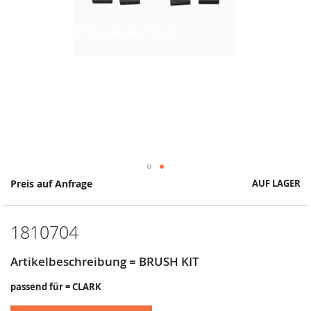
Springe
Preis auf Anfrage
AUF LAGER
zum
Anfang
der
1810704
Bildergalerie
Artikelbeschreibung = BRUSH KIT
passend für = CLARK