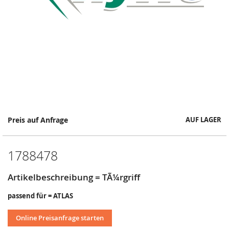
Springe
Preis auf Anfrage
AUF LAGER
zum
Anfang
der
1788478
Bildergalerie
Artikelbeschreibung = TÃ¼rgriff
passend für = ATLAS
Online Preisanfrage starten