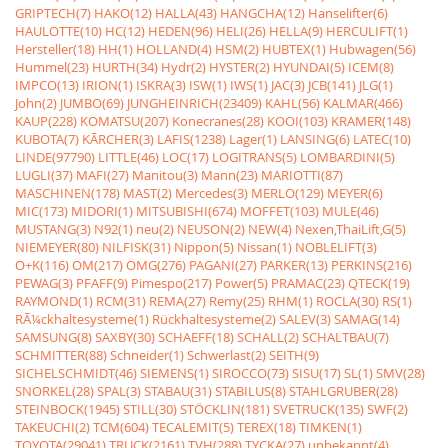
GRIPTECH(7)
HAKO(12)
HALLA(43)
HANGCHA(12)
Hanselifter(6)
HAULOTTE(10)
HC(12)
HEDEN(96)
HELI(26)
HELLA(9)
HERCULIFT(1)
Hersteller(18)
HH(1)
HOLLAND(4)
HSM(2)
HUBTEX(1)
Hubwagen(56)
Hummel(23)
HURTH(34)
Hydr(2)
HYSTER(2)
HYUNDAI(5)
ICEM(8)
IMPCO(13)
IRION(1)
ISKRA(3)
ISW(1)
IWS(1)
JAC(3)
JCB(141)
JLG(1)
John(2)
JUMBO(69)
JUNGHEINRICH(23409)
KAHL(56)
KALMAR(466)
KAUP(228)
KOMATSU(207)
Konecranes(28)
KOOI(103)
KRAMER(148)
KUBOTA(7)
KÃRCHER(3)
LAFIS(1238)
Lager(1)
LANSING(6)
LATEC(10)
LINDE(97790)
LITTLE(46)
LOC(17)
LOGITRANS(5)
LOMBARDINI(5)
LUGLI(37)
MAFI(27)
Manitou(3)
Mann(23)
MARIOTTI(87)
MASCHINEN(178)
MAST(2)
Mercedes(3)
MERLO(129)
MEYER(6)
MIC(173)
MIDORI(1)
MITSUBISHI(674)
MOFFET(103)
MULE(46)
MUSTANG(3)
N92(1)
neu(2)
NEUSON(2)
NEW(4)
Nexen,ThaiLift,G(5)
NIEMEYER(80)
NILFISK(31)
Nippon(5)
Nissan(1)
NOBLELIFT(3)
O+K(116)
OM(217)
OMG(276)
PAGANI(27)
PARKER(13)
PERKINS(216)
PEWAG(3)
PFAFF(9)
Pimespo(217)
Power(5)
PRAMAC(23)
QTECK(19)
RAYMOND(1)
RCM(31)
REMA(27)
Remy(25)
RHM(1)
ROCLA(30)
RS(1)
RÃ¼ckhaltesysteme(1)
Rückhaltesysteme(2)
SALEV(3)
SAMAG(14)
SAMSUNG(8)
SAXBY(30)
SCHAEFF(18)
SCHALL(2)
SCHALTBAU(7)
SCHMITTER(88)
Schneider(1)
Schwerlast(2)
SEITH(9)
SICHELSCHMIDT(46)
SIEMENS(1)
SIROCCO(73)
SISU(17)
SL(1)
SMV(28)
SNORKEL(28)
SPAL(3)
STABAU(31)
STABILUS(8)
STAHLGRUBER(28)
STEINBOCK(1945)
STILL(30)
STÖCKLIN(181)
SVETRUCK(135)
SWF(2)
TAKEUCHI(2)
TCM(604)
TECALEMIT(5)
TEREX(18)
TIMKEN(1)
TOYOTA(29041)
TRUCK(2161)
TVH(288)
TYCKA(27)
unbekannt(4)