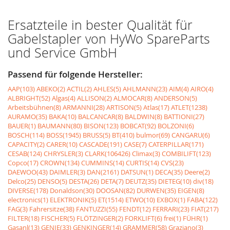
Ersatzteile in bester Qualität für
Gabelstapler von HyWo SpareParts
und Service GmbH
Passend für folgende Hersteller:
AAP(103)
ABEKO(2)
ACTIL(2)
AHLES(5)
AHLMANN(23)
AIM(4)
AIRO(4)
ALBRIGHT(52)
Algas(4)
ALLISON(2)
ALMOCAR(8)
ANDERSON(5)
Arbeitsbühnen(8)
ARMANNI(28)
ARTISON(5)
Atlas(17)
ATLET(1238)
AURAMO(35)
BAKA(10)
BALCANCAR(8)
BALDWIN(8)
BATTIONI(27)
BAUER(1)
BAUMANN(80)
BISON(123)
BOBCAT(92)
BOLZONI(6)
BOSCH(114)
BOSS(1945)
BRUSS(5)
BT(410)
bulmor(69)
CANGARU(6)
CAPACITY(2)
CARER(10)
CASCADE(191)
CASE(7)
CATERPILLAR(171)
CESAB(124)
CHRYSLER(3)
CLARK(106426)
Climax(3)
COMBILIFT(123)
Copco(17)
CROWN(134)
CUMMINS(14)
CURTIS(14)
CVS(23)
DAEWOO(43)
DAIMLER(3)
DAN(2161)
DATSUN(1)
DECA(35)
Deere(2)
Delco(25)
DENSO(5)
DESTA(26)
DETA(7)
DEUTZ(35)
DIETEG(10)
div(18)
DIVERSE(178)
Donaldson(30)
DOOSAN(82)
DURWEN(35)
EIGEN(8)
electronics(1)
ELEKTRONIK(5)
ET(1514)
ETWO(10)
EXBOX(1)
FABA(122)
FAG(3)
Fahrersitze(38)
FANTUZZI(55)
FENDT(12)
FERRARI(23)
FIAT(217)
FILTER(18)
FISCHER(5)
FLÖTZINGER(2)
FORKLIFT(6)
frei(1)
FÜHR(1)
Gasanl(13)
GENIE(33)
GENKINGER(14)
GRAMMER(58)
Graziano(3)