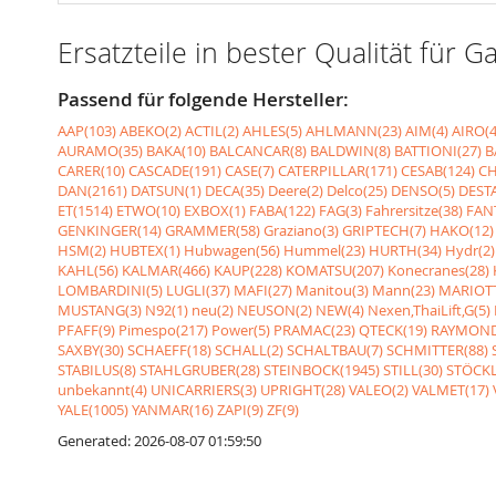
Ersatzteile in bester Qualität fü
Passend für folgende Hersteller:
AAP(103)
ABEKO(2)
ACTIL(2)
AHLES(5)
AHLMANN(23)
AIM(4)
AIRO(4
AURAMO(35)
BAKA(10)
BALCANCAR(8)
BALDWIN(8)
BATTIONI(27)
B
CARER(10)
CASCADE(191)
CASE(7)
CATERPILLAR(171)
CESAB(124)
CH
DAN(2161)
DATSUN(1)
DECA(35)
Deere(2)
Delco(25)
DENSO(5)
DESTA
ET(1514)
ETWO(10)
EXBOX(1)
FABA(122)
FAG(3)
Fahrersitze(38)
FANT
GENKINGER(14)
GRAMMER(58)
Graziano(3)
GRIPTECH(7)
HAKO(12)
HSM(2)
HUBTEX(1)
Hubwagen(56)
Hummel(23)
HURTH(34)
Hydr(2)
KAHL(56)
KALMAR(466)
KAUP(228)
KOMATSU(207)
Konecranes(28)
LOMBARDINI(5)
LUGLI(37)
MAFI(27)
Manitou(3)
Mann(23)
MARIOTT
MUSTANG(3)
N92(1)
neu(2)
NEUSON(2)
NEW(4)
Nexen,ThaiLift,G(5)
PFAFF(9)
Pimespo(217)
Power(5)
PRAMAC(23)
QTECK(19)
RAYMOND
SAXBY(30)
SCHAEFF(18)
SCHALL(2)
SCHALTBAU(7)
SCHMITTER(88)
STABILUS(8)
STAHLGRUBER(28)
STEINBOCK(1945)
STILL(30)
STÖCKL
unbekannt(4)
UNICARRIERS(3)
UPRIGHT(28)
VALEO(2)
VALMET(17)
YALE(1005)
YANMAR(16)
ZAPI(9)
ZF(9)
Generated: 2026-08-07 01:59:50