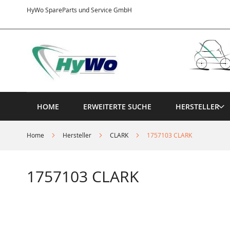
Direkt
HyWo SpareParts und Service GmbH
zum
Inhalt
HOME
ERWEITERTE SUCHE
HERSTELLER
Home
Hersteller
CLARK
1757103 CLARK
1757103 CLARK
Springe
zum
Ende