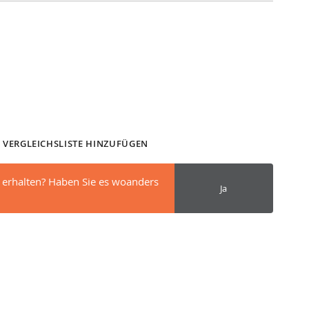
 VERGLEICHSLISTE HINZUFÜGEN
 erhalten? Haben Sie es woanders
Ja