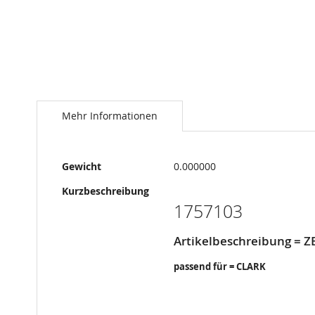
Springe
zum
Anfang
Mehr Informationen
der
Bildergalerie
Mehr
Gewicht
0.000000
Informationen
Kurzbeschreibung
1757103
Artikelbeschreibung = 
passend für = CLARK