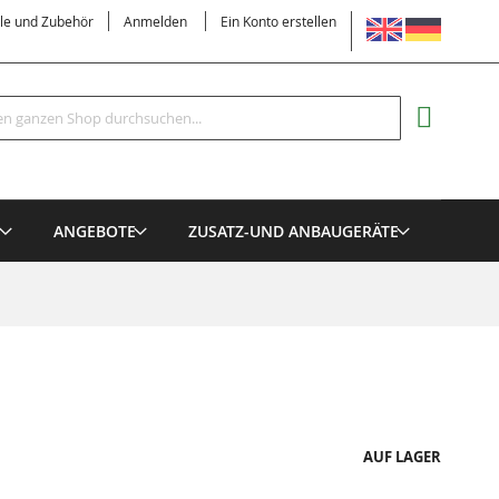
SPRACHE
ile und Zubehör
Anmelden
Ein Konto erstellen
Suche
MEIN EI
E
ANGEBOTE
ZUSATZ-UND ANBAUGERÄTE
AUF LAGER