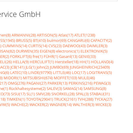
Service GmbH
nen(8)
ARMANNI(28)
ARTISON(5)
Atlas(17)
ATLET(1238)
SS(1945)
BRUSS(5)
BT(410)
bulmor(69)
CANGARU(6)
CAPACITY(2)
)
CUMMINS(14)
CURTIS(14)
CVS(23)
DAEWOO(43)
DAIMLER(3)
SAN(82)
DURWEN(35)
EIGEN(8)
electronics(1)
ELEKTRONIK(5)
ER(2)
FORKLIFT(6)
frei(1)
FÜHR(1)
Gasanl(13)
GENIE(33)
ELI(26)
HELLA(9)
HERCULIFT(1)
Hersteller(18)
HH(1)
HOLLAND(4)
JAC(3)
JCB(141)
JLG(1)
John(2)
JUMBO(69)
JUNGHEINRICH(23409)
NG(6)
LATEC(10)
LINDE(97790)
LITTLE(46)
LOC(17)
LOGITRANS(5)
3)
MIDORI(1)
MITSUBISHI(674)
MOFFET(103)
MULE(46)
217)
OMG(276)
PAGANI(27)
PARKER(13)
PERKINS(216)
PEWAG(3)
me(1)
Rückhaltesysteme(2)
SALEV(3)
SAMAG(14)
SAMSUNG(8)
O(73)
SISU(17)
SL(1)
SMV(28)
SNORKEL(28)
SPAL(3)
STABAU(31)
18)
TIMKEN(1)
TOYOTA(29041)
TRUCK(2161)
TVH(288)
TYCKA(27)
VW(5)
WACHE(2)
WACKER(2)
WAGNER(14)
WALTHER(3)
WICKE(3)