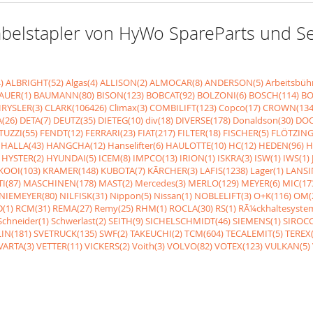
r Gabelstapler von HyWo SpareParts und 
)
ALBRIGHT(52)
Algas(4)
ALLISON(2)
ALMOCAR(8)
ANDERSON(5)
Arbeitsbüh
AUER(1)
BAUMANN(80)
BISON(123)
BOBCAT(92)
BOLZONI(6)
BOSCH(114)
BO
RYSLER(3)
CLARK(106426)
Climax(3)
COMBILIFT(123)
Copco(17)
CROWN(134
(26)
DETA(7)
DEUTZ(35)
DIETEG(10)
div(18)
DIVERSE(178)
Donaldson(30)
DOO
UZZI(55)
FENDT(12)
FERRARI(23)
FIAT(217)
FILTER(18)
FISCHER(5)
FLÖTZING
HALLA(43)
HANGCHA(12)
Hanselifter(6)
HAULOTTE(10)
HC(12)
HEDEN(96)
H
HYSTER(2)
HYUNDAI(5)
ICEM(8)
IMPCO(13)
IRION(1)
ISKRA(3)
ISW(1)
IWS(1)
KOOI(103)
KRAMER(148)
KUBOTA(7)
KÃRCHER(3)
LAFIS(1238)
Lager(1)
LANSI
I(87)
MASCHINEN(178)
MAST(2)
Mercedes(3)
MERLO(129)
MEYER(6)
MIC(17
NIEMEYER(80)
NILFISK(31)
Nippon(5)
Nissan(1)
NOBLELIFT(3)
O+K(116)
OM(
(1)
RCM(31)
REMA(27)
Remy(25)
RHM(1)
ROCLA(30)
RS(1)
RÃ¼ckhaltesyste
Schneider(1)
Schwerlast(2)
SEITH(9)
SICHELSCHMIDT(46)
SIEMENS(1)
SIROCC
IN(181)
SVETRUCK(135)
SWF(2)
TAKEUCHI(2)
TCM(604)
TECALEMIT(5)
TEREX(
VARTA(3)
VETTER(11)
VICKERS(2)
Voith(3)
VOLVO(82)
VOTEX(123)
VULKAN(5)