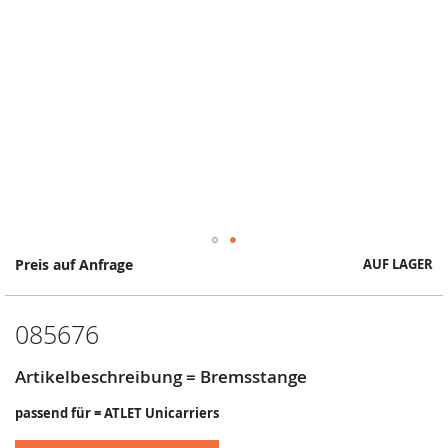
Springe
Preis auf Anfrage
AUF LAGER
zum
Anfang
der
085676
Bildergalerie
Artikelbeschreibung = Bremsstange
passend für = ATLET Unicarriers