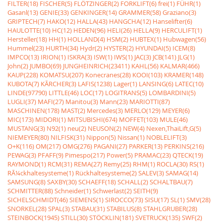
FILTER(18)
FISCHER(5)
FLÖTZINGER(2)
FORKLIFT(6)
frei(1)
FÜHR(1)
Gasanl(13)
GENIE(33)
GENKINGER(14)
GRAMMER(58)
Graziano(3)
GRIPTECH(7)
HAKO(12)
HALLA(43)
HANGCHA(12)
Hanselifter(6)
HAULOTTE(10)
HC(12)
HEDEN(96)
HELI(26)
HELLA(9)
HERCULIFT(1)
Hersteller(18)
HH(1)
HOLLAND(4)
HSM(2)
HUBTEX(1)
Hubwagen(56)
Hummel(23)
HURTH(34)
Hydr(2)
HYSTER(2)
HYUNDAI(5)
ICEM(8)
IMPCO(13)
IRION(1)
ISKRA(3)
ISW(1)
IWS(1)
JAC(3)
JCB(141)
JLG(1)
John(2)
JUMBO(69)
JUNGHEINRICH(23411)
KAHL(56)
KALMAR(466)
KAUP(228)
KOMATSU(207)
Konecranes(28)
KOOI(103)
KRAMER(148)
KUBOTA(7)
KÃRCHER(3)
LAFIS(1238)
Lager(1)
LANSING(6)
LATEC(10)
LINDE(97790)
LITTLE(46)
LOC(17)
LOGITRANS(5)
LOMBARDINI(5)
LUGLI(37)
MAFI(27)
Manitou(3)
Mann(23)
MARIOTTI(87)
MASCHINEN(178)
MAST(2)
Mercedes(3)
MERLO(129)
MEYER(6)
MIC(173)
MIDORI(1)
MITSUBISHI(674)
MOFFET(103)
MULE(46)
MUSTANG(3)
N92(1)
neu(2)
NEUSON(2)
NEW(4)
Nexen,ThaiLift,G(5)
NIEMEYER(80)
NILFISK(31)
Nippon(5)
Nissan(1)
NOBLELIFT(3)
O+K(116)
OM(217)
OMG(276)
PAGANI(27)
PARKER(13)
PERKINS(216)
PEWAG(3)
PFAFF(9)
Pimespo(217)
Power(5)
PRAMAC(23)
QTECK(19)
RAYMOND(1)
RCM(31)
REMA(27)
Remy(25)
RHM(1)
ROCLA(30)
RS(1)
RÃ¼ckhaltesysteme(1)
Rückhaltesysteme(2)
SALEV(3)
SAMAG(14)
SAMSUNG(8)
SAXBY(30)
SCHAEFF(18)
SCHALL(2)
SCHALTBAU(7)
SCHMITTER(88)
Schneider(1)
Schwerlast(2)
SEITH(9)
SICHELSCHMIDT(46)
SIEMENS(1)
SIROCCO(73)
SISU(17)
SL(1)
SMV(28)
SNORKEL(28)
SPAL(3)
STABAU(31)
STABILUS(8)
STAHLGRUBER(28)
STEINBOCK(1945)
STILL(30)
STÖCKLIN(181)
SVETRUCK(135)
SWF(2)