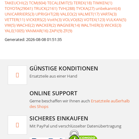
TAKEUCHI(2)
TCM(604)
TECALEMIT(5)
TEREX(18)
TIMKEN(1)
TOYOTA(29041)
TRUCK(2161)
TVH(288)
TYCKA(27)
unbekannt(4)
UNICARRIERS(3)
UPRIGHT(28)
VALEO(2)
VALMET(17)
VARTA(3)
VETTER(11)
VICKERS(2)
Voith(3)
VOLVO(82)
VOTEX(123)
VULKAN(5)
VW(5)
WACHE(2)
WACKER(2)
WAGNER(14)
WALTHER(3)
WICKE(3)
YALE(1005)
YANMAR(16)
ZAPI(9)
ZF(9)
Generated: 2026-08-08 01:51:35
GÜNSTIGE KONDITIONEN
Ersatzteile aus einer Hand
ONLINE SUPPORT
Gerne beschaffen wir Ihnen auch
Ersatzteile außerhalb
des Shops
SICHERES EINKAUFEN
Mit PayPal und verschlüsselter Datenübertragung