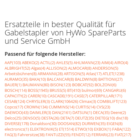
Ersatzteile in bester Qualität für
Gabelstapler von HyWo SpareParts
und Service GmbH
Passend für folgende Hersteller:
AAP(103)
ABEKO(2)
ACTIL(2)
AHLES(5)
AHLMANN(23)
AIM(4)
AIRO(4)
ALBRIGHT(52)
Algas(4)
ALLISON(2)
ALMOCAR(8)
ANDERSON(5)
Arbeitsbühnen(8)
ARMANNI(28)
ARTISON(5)
Atlas(17)
ATLET(1238)
AURAMO(35)
BAKA(10)
BALCANCAR(8)
BALDWIN(8)
BATTIONI(27)
BAUER(1)
BAUMANN(80)
BISON(123)
BOBCAT(92)
BOLZONI(6)
BOSCH(114)
BOSS(1945)
BRUSS(5)
BT(410)
bulmor(69)
CANGARU(6)
CAPACITY(2)
CARER(10)
CASCADE(191)
CASE(7)
CATERPILLAR(171)
CESAB(124)
CHRYSLER(3)
CLARK(106426)
Climax(3)
COMBILIFT(123)
Copco(17)
CROWN(134)
CUMMINS(14)
CURTIS(14)
CVS(23)
DAEWOO(43)
DAIMLER(3)
DAN(2161)
DATSUN(1)
DECA(35)
Deere(2)
Delco(25)
DENSO(5)
DESTA(26)
DETA(7)
DEUTZ(35)
DIETEG(10)
div(18)
DIVERSE(178)
Donaldson(30)
DOOSAN(82)
DURWEN(35)
EIGEN(8)
electronics(1)
ELEKTRONIK(5)
ET(1514)
ETWO(10)
EXBOX(1)
FABA(122)
FAG(3)
Fahrersitze(38)
FANTUZZI(55)
FENDT(12)
FERRARI(23)
FIAT(217)