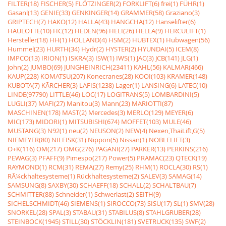
FILTER(18)
FISCHER(5)
FLÖTZINGER(2)
FORKLIFT(6)
frei(1)
FÜHR(1)
Gasanl(13)
GENIE(33)
GENKINGER(14)
GRAMMER(58)
Graziano(3)
GRIPTECH(7)
HAKO(12)
HALLA(43)
HANGCHA(12)
Hanselifter(6)
HAULOTTE(10)
HC(12)
HEDEN(96)
HELI(26)
HELLA(9)
HERCULIFT(1)
Hersteller(18)
HH(1)
HOLLAND(4)
HSM(2)
HUBTEX(1)
Hubwagen(56)
Hummel(23)
HURTH(34)
Hydr(2)
HYSTER(2)
HYUNDAI(5)
ICEM(8)
IMPCO(13)
IRION(1)
ISKRA(3)
ISW(1)
IWS(1)
JAC(3)
JCB(141)
JLG(1)
John(2)
JUMBO(69)
JUNGHEINRICH(23411)
KAHL(56)
KALMAR(466)
KAUP(228)
KOMATSU(207)
Konecranes(28)
KOOI(103)
KRAMER(148)
KUBOTA(7)
KÃRCHER(3)
LAFIS(1238)
Lager(1)
LANSING(6)
LATEC(10)
LINDE(97790)
LITTLE(46)
LOC(17)
LOGITRANS(5)
LOMBARDINI(5)
LUGLI(37)
MAFI(27)
Manitou(3)
Mann(23)
MARIOTTI(87)
MASCHINEN(178)
MAST(2)
Mercedes(3)
MERLO(129)
MEYER(6)
MIC(173)
MIDORI(1)
MITSUBISHI(674)
MOFFET(103)
MULE(46)
MUSTANG(3)
N92(1)
neu(2)
NEUSON(2)
NEW(4)
Nexen,ThaiLift,G(5)
NIEMEYER(80)
NILFISK(31)
Nippon(5)
Nissan(1)
NOBLELIFT(3)
O+K(116)
OM(217)
OMG(276)
PAGANI(27)
PARKER(13)
PERKINS(216)
PEWAG(3)
PFAFF(9)
Pimespo(217)
Power(5)
PRAMAC(23)
QTECK(19)
RAYMOND(1)
RCM(31)
REMA(27)
Remy(25)
RHM(1)
ROCLA(30)
RS(1)
RÃ¼ckhaltesysteme(1)
Rückhaltesysteme(2)
SALEV(3)
SAMAG(14)
SAMSUNG(8)
SAXBY(30)
SCHAEFF(18)
SCHALL(2)
SCHALTBAU(7)
SCHMITTER(88)
Schneider(1)
Schwerlast(2)
SEITH(9)
SICHELSCHMIDT(46)
SIEMENS(1)
SIROCCO(73)
SISU(17)
SL(1)
SMV(28)
SNORKEL(28)
SPAL(3)
STABAU(31)
STABILUS(8)
STAHLGRUBER(28)
STEINBOCK(1945)
STILL(30)
STÖCKLIN(181)
SVETRUCK(135)
SWF(2)