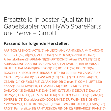
Ersatzteile in bester Qualität für
Gabelstapler von HyWo SpareParts
und Service GmbH
Passend für folgende Hersteller:
AAP(103)
ABEKO(2)
ACTIL(2)
AHLES(5)
AHLMANN(23)
AIM(4)
AIRO(4)
ALBRIGHT(52)
Algas(4)
ALLISON(2)
ALMOCAR(8)
ANDERSON(5)
Arbeitsbühnen(8)
ARMANNI(28)
ARTISON(5)
Atlas(17)
ATLET(1238)
AURAMO(35)
BAKA(10)
BALCANCAR(8)
BALDWIN(8)
BATTIONI(27)
BAUER(1)
BAUMANN(80)
BISON(123)
BOBCAT(92)
BOLZONI(6)
BOSCH(114)
BOSS(1945)
BRUSS(5)
BT(410)
bulmor(69)
CANGARU(6)
CAPACITY(2)
CARER(10)
CASCADE(191)
CASE(7)
CATERPILLAR(171)
CESAB(124)
CHRYSLER(3)
CLARK(106426)
Climax(3)
COMBILIFT(123)
Copco(17)
CROWN(134)
CUMMINS(14)
CURTIS(14)
CVS(23)
DAEWOO(43)
DAIMLER(3)
DAN(2161)
DATSUN(1)
DECA(35)
Deere(2)
Delco(25)
DENSO(5)
DESTA(26)
DETA(7)
DEUTZ(35)
DIETEG(10)
div(18)
DIVERSE(178)
Donaldson(30)
DOOSAN(82)
DURWEN(35)
EIGEN(8)
electronics(1)
ELEKTRONIK(5)
ET(1514)
ETWO(10)
EXBOX(1)
FABA(122)
FAG(3)
Fahrersitze(38)
FANTUZZI(55)
FENDT(12)
FERRARI(23)
FIAT(217)