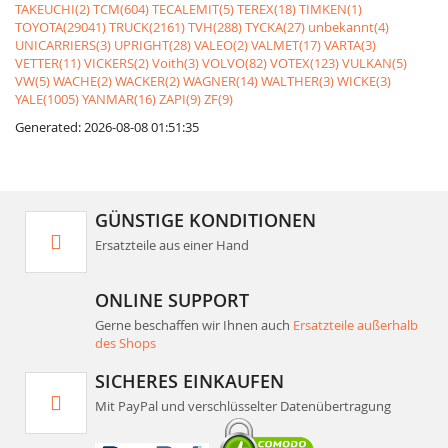
TAKEUCHI(2)
TCM(604)
TECALEMIT(5)
TEREX(18)
TIMKEN(1)
TOYOTA(29041)
TRUCK(2161)
TVH(288)
TYCKA(27)
unbekannt(4)
UNICARRIERS(3)
UPRIGHT(28)
VALEO(2)
VALMET(17)
VARTA(3)
VETTER(11)
VICKERS(2)
Voith(3)
VOLVO(82)
VOTEX(123)
VULKAN(5)
VW(5)
WACHE(2)
WACKER(2)
WAGNER(14)
WALTHER(3)
WICKE(3)
YALE(1005)
YANMAR(16)
ZAPI(9)
ZF(9)
Generated: 2026-08-08 01:51:35
GÜNSTIGE KONDITIONEN
Ersatzteile aus einer Hand
ONLINE SUPPORT
Gerne beschaffen wir Ihnen auch
Ersatzteile außerhalb
des Shops
SICHERES EINKAUFEN
Mit PayPal und verschlüsselter Datenübertragung