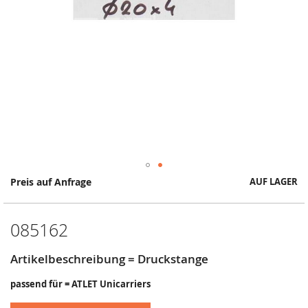
Springe
Preis auf Anfrage
AUF LAGER
zum
Anfang
der
085162
Bildergalerie
Artikelbeschreibung = Druckstange
passend für = ATLET Unicarriers