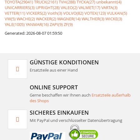
TOYOTA(29041)
TRUCK(2161)
TVH(288)
TYCKA(27)
unbekannt(4)
UNICARRIERS(3)
UPRIGHT(28)
VALEO(2)
VALMET(17)
VARTA(3)
VETTER(11)
VICKERS(2)
Voith(3)
VOLVO(82)
VOTEX(123)
VULKAN(5)
VW(5)
WACHE(2)
WACKER(2)
WAGNER(14)
WALTHER(3)
WICKE(3)
YALE(1005)
YANMAR(16)
ZAPI(9)
ZF(9)
Generated: 2026-08-07 01:59:50
GÜNSTIGE KONDITIONEN
Ersatzteile aus einer Hand
ONLINE SUPPORT
Gerne beschaffen wir Ihnen auch
Ersatzteile außerhalb
des Shops
SICHERES EINKAUFEN
Mit PayPal und verschlüsselter Datenübertragung