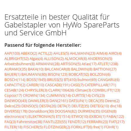
Ersatzteile in bester Qualität für
Gabelstapler von HyWo SpareParts
und Service GmbH
Passend für folgende Hersteller:
AAP(103)
ABEKO(2)
ACTIL(2)
AHLES(5)
AHLMANN(23)
AIM(4)
AIRO(4)
ALBRIGHT(52)
Algas(4)
ALLISON(2)
ALMOCAR(8)
ANDERSON(5)
Arbeitsbühnen(8)
ARMANNI(28)
ARTISON(5)
Atlas(17)
ATLET(1238)
AURAMO(35)
BAKA(10)
BALCANCAR(8)
BALDWIN(8)
BATTIONI(27)
BAUER(1)
BAUMANN(80)
BISON(123)
BOBCAT(92)
BOLZONI(6)
BOSCH(114)
BOSS(1945)
BRUSS(5)
BT(410)
bulmor(69)
CANGARU(6)
CAPACITY(2)
CARER(10)
CASCADE(191)
CASE(7)
CATERPILLAR(171)
CESAB(124)
CHRYSLER(3)
CLARK(106426)
Climax(3)
COMBILIFT(123)
Copco(17)
CROWN(134)
CUMMINS(14)
CURTIS(14)
CVS(23)
DAEWOO(43)
DAIMLER(3)
DAN(2161)
DATSUN(1)
DECA(35)
Deere(2)
Delco(25)
DENSO(5)
DESTA(26)
DETA(7)
DEUTZ(35)
DIETEG(10)
div(18)
DIVERSE(178)
Donaldson(30)
DOOSAN(82)
DURWEN(35)
EIGEN(8)
electronics(1)
ELEKTRONIK(5)
ET(1514)
ETWO(10)
EXBOX(1)
FABA(122)
FAG(3)
Fahrersitze(38)
FANTUZZI(55)
FENDT(12)
FERRARI(23)
FIAT(217)
FILTER(18)
FISCHER(5)
FLÖTZINGER(2)
FORKLIFT(6)
frei(1)
FÜHR(1)