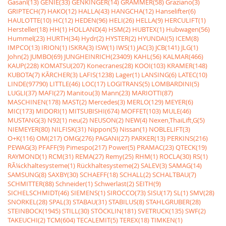
Gasanl(13)
GENIE(33)
GENKINGER(14)
GRAMMER(58)
Graziano(3)
GRIPTECH(7)
HAKO(12)
HALLA(43)
HANGCHA(12)
Hanselifter(6)
HAULOTTE(10)
HC(12)
HEDEN(96)
HELI(26)
HELLA(9)
HERCULIFT(1)
Hersteller(18)
HH(1)
HOLLAND(4)
HSM(2)
HUBTEX(1)
Hubwagen(56)
Hummel(23)
HURTH(34)
Hydr(2)
HYSTER(2)
HYUNDAI(5)
ICEM(8)
IMPCO(13)
IRION(1)
ISKRA(3)
ISW(1)
IWS(1)
JAC(3)
JCB(141)
JLG(1)
John(2)
JUMBO(69)
JUNGHEINRICH(23409)
KAHL(56)
KALMAR(466)
KAUP(228)
KOMATSU(207)
Konecranes(28)
KOOI(103)
KRAMER(148)
KUBOTA(7)
KÃRCHER(3)
LAFIS(1238)
Lager(1)
LANSING(6)
LATEC(10)
LINDE(97790)
LITTLE(46)
LOC(17)
LOGITRANS(5)
LOMBARDINI(5)
LUGLI(37)
MAFI(27)
Manitou(3)
Mann(23)
MARIOTTI(87)
MASCHINEN(178)
MAST(2)
Mercedes(3)
MERLO(129)
MEYER(6)
MIC(173)
MIDORI(1)
MITSUBISHI(674)
MOFFET(103)
MULE(46)
MUSTANG(3)
N92(1)
neu(2)
NEUSON(2)
NEW(4)
Nexen,ThaiLift,G(5)
NIEMEYER(80)
NILFISK(31)
Nippon(5)
Nissan(1)
NOBLELIFT(3)
O+K(116)
OM(217)
OMG(276)
PAGANI(27)
PARKER(13)
PERKINS(216)
PEWAG(3)
PFAFF(9)
Pimespo(217)
Power(5)
PRAMAC(23)
QTECK(19)
RAYMOND(1)
RCM(31)
REMA(27)
Remy(25)
RHM(1)
ROCLA(30)
RS(1)
RÃ¼ckhaltesysteme(1)
Rückhaltesysteme(2)
SALEV(3)
SAMAG(14)
SAMSUNG(8)
SAXBY(30)
SCHAEFF(18)
SCHALL(2)
SCHALTBAU(7)
SCHMITTER(88)
Schneider(1)
Schwerlast(2)
SEITH(9)
SICHELSCHMIDT(46)
SIEMENS(1)
SIROCCO(73)
SISU(17)
SL(1)
SMV(28)
SNORKEL(28)
SPAL(3)
STABAU(31)
STABILUS(8)
STAHLGRUBER(28)
STEINBOCK(1945)
STILL(30)
STÖCKLIN(181)
SVETRUCK(135)
SWF(2)
TAKEUCHI(2)
TCM(604)
TECALEMIT(5)
TEREX(18)
TIMKEN(1)