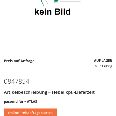
Springe
Preis auf Anfrage
AUF LAGER
zum
Nur
1
übrig
Anfang
der
Bildergalerie
0847854
Artikelbeschreibung = Hebel kpl.-Lieferzeit
passend für = ATLAS
Online Preisanfrage starten