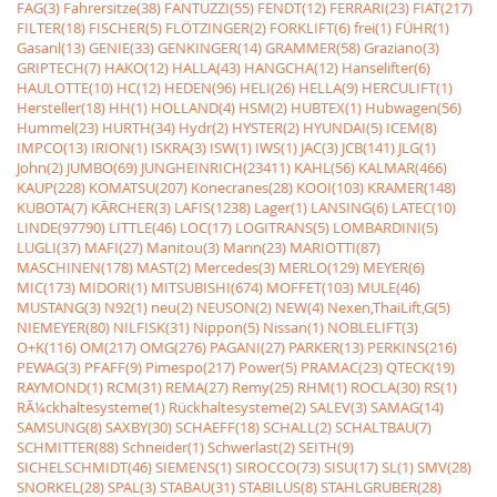
FAG(3)
Fahrersitze(38)
FANTUZZI(55)
FENDT(12)
FERRARI(23)
FIAT(217)
FILTER(18)
FISCHER(5)
FLÖTZINGER(2)
FORKLIFT(6)
frei(1)
FÜHR(1)
Gasanl(13)
GENIE(33)
GENKINGER(14)
GRAMMER(58)
Graziano(3)
GRIPTECH(7)
HAKO(12)
HALLA(43)
HANGCHA(12)
Hanselifter(6)
HAULOTTE(10)
HC(12)
HEDEN(96)
HELI(26)
HELLA(9)
HERCULIFT(1)
Hersteller(18)
HH(1)
HOLLAND(4)
HSM(2)
HUBTEX(1)
Hubwagen(56)
Hummel(23)
HURTH(34)
Hydr(2)
HYSTER(2)
HYUNDAI(5)
ICEM(8)
IMPCO(13)
IRION(1)
ISKRA(3)
ISW(1)
IWS(1)
JAC(3)
JCB(141)
JLG(1)
John(2)
JUMBO(69)
JUNGHEINRICH(23411)
KAHL(56)
KALMAR(466)
KAUP(228)
KOMATSU(207)
Konecranes(28)
KOOI(103)
KRAMER(148)
KUBOTA(7)
KÃRCHER(3)
LAFIS(1238)
Lager(1)
LANSING(6)
LATEC(10)
LINDE(97790)
LITTLE(46)
LOC(17)
LOGITRANS(5)
LOMBARDINI(5)
LUGLI(37)
MAFI(27)
Manitou(3)
Mann(23)
MARIOTTI(87)
MASCHINEN(178)
MAST(2)
Mercedes(3)
MERLO(129)
MEYER(6)
MIC(173)
MIDORI(1)
MITSUBISHI(674)
MOFFET(103)
MULE(46)
MUSTANG(3)
N92(1)
neu(2)
NEUSON(2)
NEW(4)
Nexen,ThaiLift,G(5)
NIEMEYER(80)
NILFISK(31)
Nippon(5)
Nissan(1)
NOBLELIFT(3)
O+K(116)
OM(217)
OMG(276)
PAGANI(27)
PARKER(13)
PERKINS(216)
PEWAG(3)
PFAFF(9)
Pimespo(217)
Power(5)
PRAMAC(23)
QTECK(19)
RAYMOND(1)
RCM(31)
REMA(27)
Remy(25)
RHM(1)
ROCLA(30)
RS(1)
RÃ¼ckhaltesysteme(1)
Rückhaltesysteme(2)
SALEV(3)
SAMAG(14)
SAMSUNG(8)
SAXBY(30)
SCHAEFF(18)
SCHALL(2)
SCHALTBAU(7)
SCHMITTER(88)
Schneider(1)
Schwerlast(2)
SEITH(9)
SICHELSCHMIDT(46)
SIEMENS(1)
SIROCCO(73)
SISU(17)
SL(1)
SMV(28)
SNORKEL(28)
SPAL(3)
STABAU(31)
STABILUS(8)
STAHLGRUBER(28)