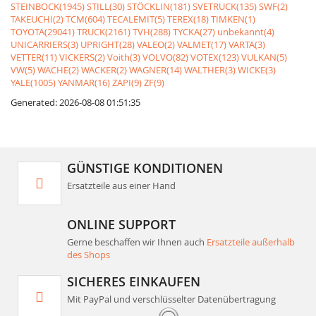
STEINBOCK(1945)
STILL(30)
STÖCKLIN(181)
SVETRUCK(135)
SWF(2)
TAKEUCHI(2)
TCM(604)
TECALEMIT(5)
TEREX(18)
TIMKEN(1)
TOYOTA(29041)
TRUCK(2161)
TVH(288)
TYCKA(27)
unbekannt(4)
UNICARRIERS(3)
UPRIGHT(28)
VALEO(2)
VALMET(17)
VARTA(3)
VETTER(11)
VICKERS(2)
Voith(3)
VOLVO(82)
VOTEX(123)
VULKAN(5)
VW(5)
WACHE(2)
WACKER(2)
WAGNER(14)
WALTHER(3)
WICKE(3)
YALE(1005)
YANMAR(16)
ZAPI(9)
ZF(9)
Generated: 2026-08-08 01:51:35
GÜNSTIGE KONDITIONEN
Ersatzteile aus einer Hand
ONLINE SUPPORT
Gerne beschaffen wir Ihnen auch
Ersatzteile außerhalb
des Shops
SICHERES EINKAUFEN
Mit PayPal und verschlüsselter Datenübertragung