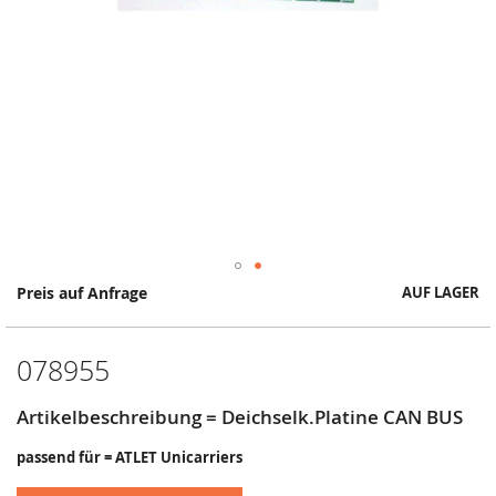
Springe
Preis auf Anfrage
AUF LAGER
zum
Anfang
der
078955
Bildergalerie
Artikelbeschreibung = Deichselk.Platine CAN BUS
passend für = ATLET Unicarriers