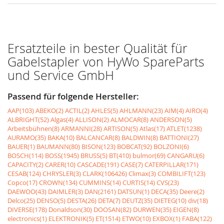
Ersatzteile in bester Qualität für
Gabelstapler von HyWo SpareParts
und Service GmbH
Passend für folgende Hersteller:
AAP(103)
ABEKO(2)
ACTIL(2)
AHLES(5)
AHLMANN(23)
AIM(4)
AIRO(4)
ALBRIGHT(52)
Algas(4)
ALLISON(2)
ALMOCAR(8)
ANDERSON(5)
Arbeitsbühnen(8)
ARMANNI(28)
ARTISON(5)
Atlas(17)
ATLET(1238)
AURAMO(35)
BAKA(10)
BALCANCAR(8)
BALDWIN(8)
BATTIONI(27)
BAUER(1)
BAUMANN(80)
BISON(123)
BOBCAT(92)
BOLZONI(6)
BOSCH(114)
BOSS(1945)
BRUSS(5)
BT(410)
bulmor(69)
CANGARU(6)
CAPACITY(2)
CARER(10)
CASCADE(191)
CASE(7)
CATERPILLAR(171)
CESAB(124)
CHRYSLER(3)
CLARK(106426)
Climax(3)
COMBILIFT(123)
Copco(17)
CROWN(134)
CUMMINS(14)
CURTIS(14)
CVS(23)
DAEWOO(43)
DAIMLER(3)
DAN(2161)
DATSUN(1)
DECA(35)
Deere(2)
Delco(25)
DENSO(5)
DESTA(26)
DETA(7)
DEUTZ(35)
DIETEG(10)
div(18)
DIVERSE(178)
Donaldson(30)
DOOSAN(82)
DURWEN(35)
EIGEN(8)
electronics(1)
ELEKTRONIK(5)
ET(1514)
ETWO(10)
EXBOX(1)
FABA(122)