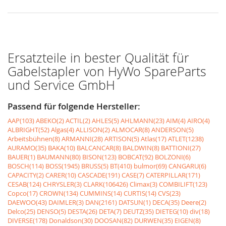
Ersatzteile in bester Qualität für
Gabelstapler von HyWo SpareParts
und Service GmbH
Passend für folgende Hersteller:
AAP(103)
ABEKO(2)
ACTIL(2)
AHLES(5)
AHLMANN(23)
AIM(4)
AIRO(4)
ALBRIGHT(52)
Algas(4)
ALLISON(2)
ALMOCAR(8)
ANDERSON(5)
Arbeitsbühnen(8)
ARMANNI(28)
ARTISON(5)
Atlas(17)
ATLET(1238)
AURAMO(35)
BAKA(10)
BALCANCAR(8)
BALDWIN(8)
BATTIONI(27)
BAUER(1)
BAUMANN(80)
BISON(123)
BOBCAT(92)
BOLZONI(6)
BOSCH(114)
BOSS(1945)
BRUSS(5)
BT(410)
bulmor(69)
CANGARU(6)
CAPACITY(2)
CARER(10)
CASCADE(191)
CASE(7)
CATERPILLAR(171)
CESAB(124)
CHRYSLER(3)
CLARK(106426)
Climax(3)
COMBILIFT(123)
Copco(17)
CROWN(134)
CUMMINS(14)
CURTIS(14)
CVS(23)
DAEWOO(43)
DAIMLER(3)
DAN(2161)
DATSUN(1)
DECA(35)
Deere(2)
Delco(25)
DENSO(5)
DESTA(26)
DETA(7)
DEUTZ(35)
DIETEG(10)
div(18)
DIVERSE(178)
Donaldson(30)
DOOSAN(82)
DURWEN(35)
EIGEN(8)