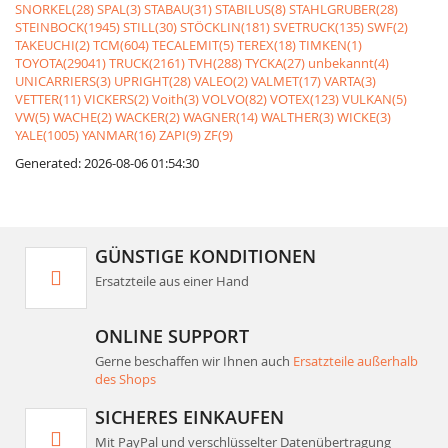
SNORKEL(28)
SPAL(3)
STABAU(31)
STABILUS(8)
STAHLGRUBER(28)
STEINBOCK(1945)
STILL(30)
STÖCKLIN(181)
SVETRUCK(135)
SWF(2)
TAKEUCHI(2)
TCM(604)
TECALEMIT(5)
TEREX(18)
TIMKEN(1)
TOYOTA(29041)
TRUCK(2161)
TVH(288)
TYCKA(27)
unbekannt(4)
UNICARRIERS(3)
UPRIGHT(28)
VALEO(2)
VALMET(17)
VARTA(3)
VETTER(11)
VICKERS(2)
Voith(3)
VOLVO(82)
VOTEX(123)
VULKAN(5)
VW(5)
WACHE(2)
WACKER(2)
WAGNER(14)
WALTHER(3)
WICKE(3)
YALE(1005)
YANMAR(16)
ZAPI(9)
ZF(9)
Generated: 2026-08-06 01:54:30
GÜNSTIGE KONDITIONEN
Ersatzteile aus einer Hand
ONLINE SUPPORT
Gerne beschaffen wir Ihnen auch
Ersatzteile außerhalb
des Shops
SICHERES EINKAUFEN
Mit PayPal und verschlüsselter Datenübertragung