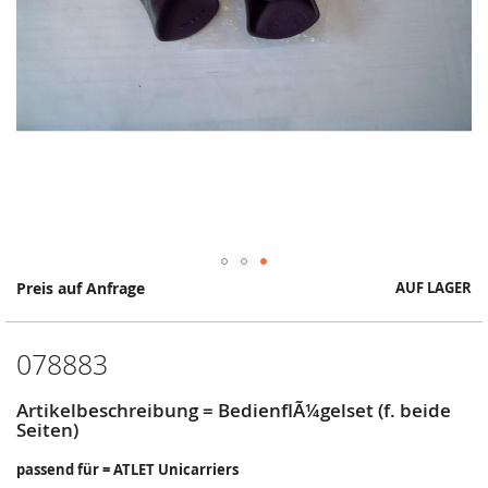
Springe
Preis auf Anfrage
AUF LAGER
zum
Anfang
der
078883
Bildergalerie
Artikelbeschreibung = BedienflÃ¼gelset (f. beide
Seiten)
passend für = ATLET Unicarriers