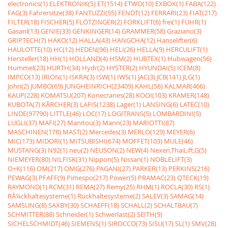
electronics(1)
ELEKTRONIK(5)
ET(1514)
ETWO(10)
EXBOX(1)
FABA(122)
FAG(3)
Fahrersitze(38)
FANTUZZI(55)
FENDT(12)
FERRARI(23)
FIAT(217)
FILTER(18)
FISCHER(5)
FLÖTZINGER(2)
FORKLIFT(6)
frei(1)
FÜHR(1)
Gasanl(13)
GENIE(33)
GENKINGER(14)
GRAMMER(58)
Graziano(3)
GRIPTECH(7)
HAKO(12)
HALLA(43)
HANGCHA(12)
Hanselifter(6)
HAULOTTE(10)
HC(12)
HEDEN(96)
HELI(26)
HELLA(9)
HERCULIFT(1)
Hersteller(18)
HH(1)
HOLLAND(4)
HSM(2)
HUBTEX(1)
Hubwagen(56)
Hummel(23)
HURTH(34)
Hydr(2)
HYSTER(2)
HYUNDAI(5)
ICEM(8)
IMPCO(13)
IRION(1)
ISKRA(3)
ISW(1)
IWS(1)
JAC(3)
JCB(141)
JLG(1)
John(2)
JUMBO(69)
JUNGHEINRICH(23409)
KAHL(56)
KALMAR(466)
KAUP(228)
KOMATSU(207)
Konecranes(28)
KOOI(103)
KRAMER(148)
KUBOTA(7)
KÃRCHER(3)
LAFIS(1238)
Lager(1)
LANSING(6)
LATEC(10)
LINDE(97790)
LITTLE(46)
LOC(17)
LOGITRANS(5)
LOMBARDINI(5)
LUGLI(37)
MAFI(27)
Manitou(3)
Mann(23)
MARIOTTI(87)
MASCHINEN(178)
MAST(2)
Mercedes(3)
MERLO(129)
MEYER(6)
MIC(173)
MIDORI(1)
MITSUBISHI(674)
MOFFET(103)
MULE(46)
MUSTANG(3)
N92(1)
neu(2)
NEUSON(2)
NEW(4)
Nexen,ThaiLift,G(5)
NIEMEYER(80)
NILFISK(31)
Nippon(5)
Nissan(1)
NOBLELIFT(3)
O+K(116)
OM(217)
OMG(276)
PAGANI(27)
PARKER(13)
PERKINS(216)
PEWAG(3)
PFAFF(9)
Pimespo(217)
Power(5)
PRAMAC(23)
QTECK(19)
RAYMOND(1)
RCM(31)
REMA(27)
Remy(25)
RHM(1)
ROCLA(30)
RS(1)
RÃ¼ckhaltesysteme(1)
Rückhaltesysteme(2)
SALEV(3)
SAMAG(14)
SAMSUNG(8)
SAXBY(30)
SCHAEFF(18)
SCHALL(2)
SCHALTBAU(7)
SCHMITTER(88)
Schneider(1)
Schwerlast(2)
SEITH(9)
SICHELSCHMIDT(46)
SIEMENS(1)
SIROCCO(73)
SISU(17)
SL(1)
SMV(28)