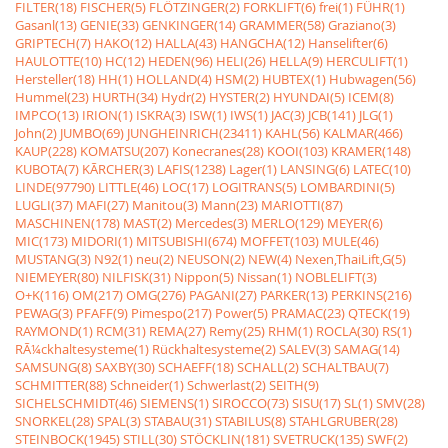
FILTER(18)
FISCHER(5)
FLÖTZINGER(2)
FORKLIFT(6)
frei(1)
FÜHR(1)
Gasanl(13)
GENIE(33)
GENKINGER(14)
GRAMMER(58)
Graziano(3)
GRIPTECH(7)
HAKO(12)
HALLA(43)
HANGCHA(12)
Hanselifter(6)
HAULOTTE(10)
HC(12)
HEDEN(96)
HELI(26)
HELLA(9)
HERCULIFT(1)
Hersteller(18)
HH(1)
HOLLAND(4)
HSM(2)
HUBTEX(1)
Hubwagen(56)
Hummel(23)
HURTH(34)
Hydr(2)
HYSTER(2)
HYUNDAI(5)
ICEM(8)
IMPCO(13)
IRION(1)
ISKRA(3)
ISW(1)
IWS(1)
JAC(3)
JCB(141)
JLG(1)
John(2)
JUMBO(69)
JUNGHEINRICH(23411)
KAHL(56)
KALMAR(466)
KAUP(228)
KOMATSU(207)
Konecranes(28)
KOOI(103)
KRAMER(148)
KUBOTA(7)
KÃRCHER(3)
LAFIS(1238)
Lager(1)
LANSING(6)
LATEC(10)
LINDE(97790)
LITTLE(46)
LOC(17)
LOGITRANS(5)
LOMBARDINI(5)
LUGLI(37)
MAFI(27)
Manitou(3)
Mann(23)
MARIOTTI(87)
MASCHINEN(178)
MAST(2)
Mercedes(3)
MERLO(129)
MEYER(6)
MIC(173)
MIDORI(1)
MITSUBISHI(674)
MOFFET(103)
MULE(46)
MUSTANG(3)
N92(1)
neu(2)
NEUSON(2)
NEW(4)
Nexen,ThaiLift,G(5)
NIEMEYER(80)
NILFISK(31)
Nippon(5)
Nissan(1)
NOBLELIFT(3)
O+K(116)
OM(217)
OMG(276)
PAGANI(27)
PARKER(13)
PERKINS(216)
PEWAG(3)
PFAFF(9)
Pimespo(217)
Power(5)
PRAMAC(23)
QTECK(19)
RAYMOND(1)
RCM(31)
REMA(27)
Remy(25)
RHM(1)
ROCLA(30)
RS(1)
RÃ¼ckhaltesysteme(1)
Rückhaltesysteme(2)
SALEV(3)
SAMAG(14)
SAMSUNG(8)
SAXBY(30)
SCHAEFF(18)
SCHALL(2)
SCHALTBAU(7)
SCHMITTER(88)
Schneider(1)
Schwerlast(2)
SEITH(9)
SICHELSCHMIDT(46)
SIEMENS(1)
SIROCCO(73)
SISU(17)
SL(1)
SMV(28)
SNORKEL(28)
SPAL(3)
STABAU(31)
STABILUS(8)
STAHLGRUBER(28)
STEINBOCK(1945)
STILL(30)
STÖCKLIN(181)
SVETRUCK(135)
SWF(2)