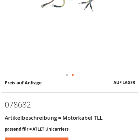
Springe
Preis auf Anfrage
AUF LAGER
zum
Anfang
der
078682
Bildergalerie
Artikelbeschreibung = Motorkabel TLL
passend für = ATLET Unicarriers