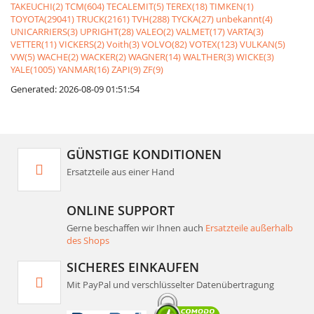
TAKEUCHI(2)
TCM(604)
TECALEMIT(5)
TEREX(18)
TIMKEN(1)
TOYOTA(29041)
TRUCK(2161)
TVH(288)
TYCKA(27)
unbekannt(4)
UNICARRIERS(3)
UPRIGHT(28)
VALEO(2)
VALMET(17)
VARTA(3)
VETTER(11)
VICKERS(2)
Voith(3)
VOLVO(82)
VOTEX(123)
VULKAN(5)
VW(5)
WACHE(2)
WACKER(2)
WAGNER(14)
WALTHER(3)
WICKE(3)
YALE(1005)
YANMAR(16)
ZAPI(9)
ZF(9)
Generated: 2026-08-09 01:51:54
GÜNSTIGE KONDITIONEN
Ersatzteile aus einer Hand
ONLINE SUPPORT
Gerne beschaffen wir Ihnen auch
Ersatzteile außerhalb
des Shops
SICHERES EINKAUFEN
Mit PayPal und verschlüsselter Datenübertragung