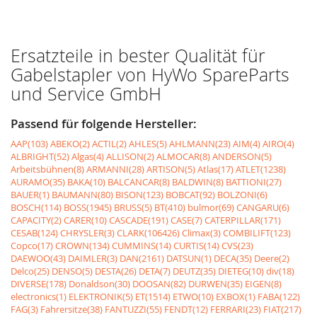
Ersatzteile in bester Qualität für
Gabelstapler von HyWo SpareParts
und Service GmbH
Passend für folgende Hersteller:
AAP(103)
ABEKO(2)
ACTIL(2)
AHLES(5)
AHLMANN(23)
AIM(4)
AIRO(4)
ALBRIGHT(52)
Algas(4)
ALLISON(2)
ALMOCAR(8)
ANDERSON(5)
Arbeitsbühnen(8)
ARMANNI(28)
ARTISON(5)
Atlas(17)
ATLET(1238)
AURAMO(35)
BAKA(10)
BALCANCAR(8)
BALDWIN(8)
BATTIONI(27)
BAUER(1)
BAUMANN(80)
BISON(123)
BOBCAT(92)
BOLZONI(6)
BOSCH(114)
BOSS(1945)
BRUSS(5)
BT(410)
bulmor(69)
CANGARU(6)
CAPACITY(2)
CARER(10)
CASCADE(191)
CASE(7)
CATERPILLAR(171)
CESAB(124)
CHRYSLER(3)
CLARK(106426)
Climax(3)
COMBILIFT(123)
Copco(17)
CROWN(134)
CUMMINS(14)
CURTIS(14)
CVS(23)
DAEWOO(43)
DAIMLER(3)
DAN(2161)
DATSUN(1)
DECA(35)
Deere(2)
Delco(25)
DENSO(5)
DESTA(26)
DETA(7)
DEUTZ(35)
DIETEG(10)
div(18)
DIVERSE(178)
Donaldson(30)
DOOSAN(82)
DURWEN(35)
EIGEN(8)
electronics(1)
ELEKTRONIK(5)
ET(1514)
ETWO(10)
EXBOX(1)
FABA(122)
FAG(3)
Fahrersitze(38)
FANTUZZI(55)
FENDT(12)
FERRARI(23)
FIAT(217)