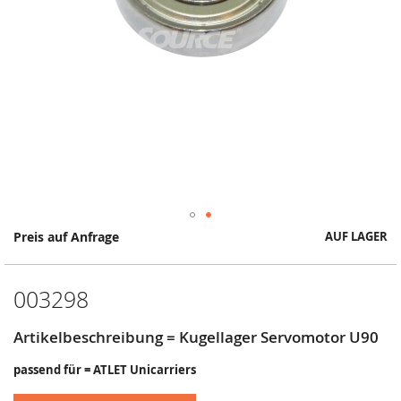
Springe
Preis auf Anfrage
AUF LAGER
zum
Anfang
der
003298
Bildergalerie
Artikelbeschreibung = Kugellager Servomotor U90
passend für = ATLET Unicarriers