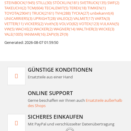
STEINBOCK(1945)
STILL(30)
STÖCKLIN(181)
SVETRUCK(135)
SWF(2)
TAKEUCHI(2)
TCM(604)
TECALEMIT(5)
TEREX(18)
TIMKEN(1)
TOYOTA(29041)
TRUCK(2161)
TVH(288)
TYCKA(27)
unbekannt(4)
UNICARRIERS(3)
UPRIGHT(28)
VALEO(2)
VALMET(17)
VARTA(3)
VETTER(11)
VICKERS(2)
Voith(3)
VOLVO(82)
VOTEX(123)
VULKAN(5)
VW(5)
WACHE(2)
WACKER(2)
WAGNER(14)
WALTHER(3)
WICKE(3)
YALE(1005)
YANMAR(16)
ZAPI(9)
ZF(9)
Generated: 2026-08-07 01:59:50
GÜNSTIGE KONDITIONEN
Ersatzteile aus einer Hand
ONLINE SUPPORT
Gerne beschaffen wir Ihnen auch
Ersatzteile außerhalb
des Shops
SICHERES EINKAUFEN
Mit PayPal und verschlüsselter Datenübertragung