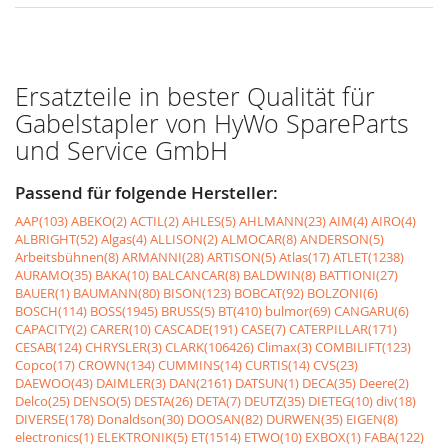
Ersatzteile in bester Qualität für
Gabelstapler von HyWo SpareParts
und Service GmbH
Passend für folgende Hersteller:
AAP(103)
ABEKO(2)
ACTIL(2)
AHLES(5)
AHLMANN(23)
AIM(4)
AIRO(4)
ALBRIGHT(52)
Algas(4)
ALLISON(2)
ALMOCAR(8)
ANDERSON(5)
Arbeitsbühnen(8)
ARMANNI(28)
ARTISON(5)
Atlas(17)
ATLET(1238)
AURAMO(35)
BAKA(10)
BALCANCAR(8)
BALDWIN(8)
BATTIONI(27)
BAUER(1)
BAUMANN(80)
BISON(123)
BOBCAT(92)
BOLZONI(6)
BOSCH(114)
BOSS(1945)
BRUSS(5)
BT(410)
bulmor(69)
CANGARU(6)
CAPACITY(2)
CARER(10)
CASCADE(191)
CASE(7)
CATERPILLAR(171)
CESAB(124)
CHRYSLER(3)
CLARK(106426)
Climax(3)
COMBILIFT(123)
Copco(17)
CROWN(134)
CUMMINS(14)
CURTIS(14)
CVS(23)
DAEWOO(43)
DAIMLER(3)
DAN(2161)
DATSUN(1)
DECA(35)
Deere(2)
Delco(25)
DENSO(5)
DESTA(26)
DETA(7)
DEUTZ(35)
DIETEG(10)
div(18)
DIVERSE(178)
Donaldson(30)
DOOSAN(82)
DURWEN(35)
EIGEN(8)
electronics(1)
ELEKTRONIK(5)
ET(1514)
ETWO(10)
EXBOX(1)
FABA(122)