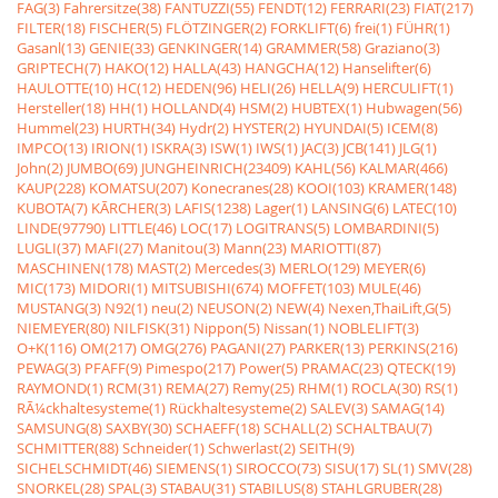
FAG(3)
Fahrersitze(38)
FANTUZZI(55)
FENDT(12)
FERRARI(23)
FIAT(217)
FILTER(18)
FISCHER(5)
FLÖTZINGER(2)
FORKLIFT(6)
frei(1)
FÜHR(1)
Gasanl(13)
GENIE(33)
GENKINGER(14)
GRAMMER(58)
Graziano(3)
GRIPTECH(7)
HAKO(12)
HALLA(43)
HANGCHA(12)
Hanselifter(6)
HAULOTTE(10)
HC(12)
HEDEN(96)
HELI(26)
HELLA(9)
HERCULIFT(1)
Hersteller(18)
HH(1)
HOLLAND(4)
HSM(2)
HUBTEX(1)
Hubwagen(56)
Hummel(23)
HURTH(34)
Hydr(2)
HYSTER(2)
HYUNDAI(5)
ICEM(8)
IMPCO(13)
IRION(1)
ISKRA(3)
ISW(1)
IWS(1)
JAC(3)
JCB(141)
JLG(1)
John(2)
JUMBO(69)
JUNGHEINRICH(23409)
KAHL(56)
KALMAR(466)
KAUP(228)
KOMATSU(207)
Konecranes(28)
KOOI(103)
KRAMER(148)
KUBOTA(7)
KÃRCHER(3)
LAFIS(1238)
Lager(1)
LANSING(6)
LATEC(10)
LINDE(97790)
LITTLE(46)
LOC(17)
LOGITRANS(5)
LOMBARDINI(5)
LUGLI(37)
MAFI(27)
Manitou(3)
Mann(23)
MARIOTTI(87)
MASCHINEN(178)
MAST(2)
Mercedes(3)
MERLO(129)
MEYER(6)
MIC(173)
MIDORI(1)
MITSUBISHI(674)
MOFFET(103)
MULE(46)
MUSTANG(3)
N92(1)
neu(2)
NEUSON(2)
NEW(4)
Nexen,ThaiLift,G(5)
NIEMEYER(80)
NILFISK(31)
Nippon(5)
Nissan(1)
NOBLELIFT(3)
O+K(116)
OM(217)
OMG(276)
PAGANI(27)
PARKER(13)
PERKINS(216)
PEWAG(3)
PFAFF(9)
Pimespo(217)
Power(5)
PRAMAC(23)
QTECK(19)
RAYMOND(1)
RCM(31)
REMA(27)
Remy(25)
RHM(1)
ROCLA(30)
RS(1)
RÃ¼ckhaltesysteme(1)
Rückhaltesysteme(2)
SALEV(3)
SAMAG(14)
SAMSUNG(8)
SAXBY(30)
SCHAEFF(18)
SCHALL(2)
SCHALTBAU(7)
SCHMITTER(88)
Schneider(1)
Schwerlast(2)
SEITH(9)
SICHELSCHMIDT(46)
SIEMENS(1)
SIROCCO(73)
SISU(17)
SL(1)
SMV(28)
SNORKEL(28)
SPAL(3)
STABAU(31)
STABILUS(8)
STAHLGRUBER(28)