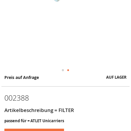
Springe
Preis auf Anfrage
AUF LAGER
zum
Anfang
der
002388
Bildergalerie
Artikelbeschreibung = FILTER
passend für = ATLET Unicarriers