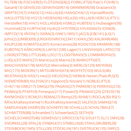
FILTER(18)
FISCHER(5)
FLÖTZINGER(2)
FORKLIFT(6)
frei(1)
FÜHR(1)
Gasanl(13)
GENIE(33)
GENKINGER(14)
GRAMMER(58)
Graziano(3)
GRIPTECH(7)
HAKO(12)
HALLA(43)
HANGCHA(12)
Hanselifter(6)
HAULOTTE(10)
HC(12)
HEDEN(96)
HELI(26)
HELLA(9)
HERCULIFT(1)
Hersteller(18)
HH(1)
HOLLAND(4)
HSM(2)
HUBTEX(1)
Hubwagen(56)
Hummel(23)
HURTH(34)
Hydr(2)
HYSTER(2)
HYUNDAI(5)
ICEM(8)
IMPCO(13)
IRION(1)
ISKRA(3)
ISW(1)
IWS(1)
JAC(3)
JCB(141)
JLG(1)
John(2)
JUMBO(69)
JUNGHEINRICH(23411)
KAHL(56)
KALMAR(466)
KAUP(228)
KOMATSU(207)
Konecranes(28)
KOOI(103)
KRAMER(148)
KUBOTA(7)
KÃRCHER(3)
LAFIS(1238)
Lager(1)
LANSING(6)
LATEC(10)
LINDE(97790)
LITTLE(46)
LOC(17)
LOGITRANS(5)
LOMBARDINI(5)
LUGLI(37)
MAFI(27)
Manitou(3)
Mann(23)
MARIOTTI(87)
MASCHINEN(178)
MAST(2)
Mercedes(3)
MERLO(129)
MEYER(6)
MIC(173)
MIDORI(1)
MITSUBISHI(674)
MOFFET(103)
MULE(46)
MUSTANG(3)
N92(1)
neu(2)
NEUSON(2)
NEW(4)
Nexen,ThaiLift,G(5)
NIEMEYER(80)
NILFISK(31)
Nippon(5)
Nissan(1)
NOBLELIFT(3)
O+K(116)
OM(217)
OMG(276)
PAGANI(27)
PARKER(13)
PERKINS(216)
PEWAG(3)
PFAFF(9)
Pimespo(217)
Power(5)
PRAMAC(23)
QTECK(19)
RAYMOND(1)
RCM(31)
REMA(27)
Remy(25)
RHM(1)
ROCLA(30)
RS(1)
RÃ¼ckhaltesysteme(1)
Rückhaltesysteme(2)
SALEV(3)
SAMAG(14)
SAMSUNG(8)
SAXBY(30)
SCHAEFF(18)
SCHALL(2)
SCHALTBAU(7)
SCHMITTER(88)
Schneider(1)
Schwerlast(2)
SEITH(9)
SICHELSCHMIDT(46)
SIEMENS(1)
SIROCCO(73)
SISU(17)
SL(1)
SMV(28)
SNORKEL(28)
SPAL(3)
STABAU(31)
STABILUS(8)
STAHLGRUBER(28)
STEINBOCK(1945)
STILL(30)
STÖCKLIN(181)
SVETRUCK(135)
SWF(2)