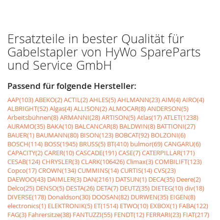
Ersatzteile in bester Qualität für
Gabelstapler von HyWo SpareParts
und Service GmbH
Passend für folgende Hersteller:
AAP(103)
ABEKO(2)
ACTIL(2)
AHLES(5)
AHLMANN(23)
AIM(4)
AIRO(4)
ALBRIGHT(52)
Algas(4)
ALLISON(2)
ALMOCAR(8)
ANDERSON(5)
Arbeitsbühnen(8)
ARMANNI(28)
ARTISON(5)
Atlas(17)
ATLET(1238)
AURAMO(35)
BAKA(10)
BALCANCAR(8)
BALDWIN(8)
BATTIONI(27)
BAUER(1)
BAUMANN(80)
BISON(123)
BOBCAT(92)
BOLZONI(6)
BOSCH(114)
BOSS(1945)
BRUSS(5)
BT(410)
bulmor(69)
CANGARU(6)
CAPACITY(2)
CARER(10)
CASCADE(191)
CASE(7)
CATERPILLAR(171)
CESAB(124)
CHRYSLER(3)
CLARK(106426)
Climax(3)
COMBILIFT(123)
Copco(17)
CROWN(134)
CUMMINS(14)
CURTIS(14)
CVS(23)
DAEWOO(43)
DAIMLER(3)
DAN(2161)
DATSUN(1)
DECA(35)
Deere(2)
Delco(25)
DENSO(5)
DESTA(26)
DETA(7)
DEUTZ(35)
DIETEG(10)
div(18)
DIVERSE(178)
Donaldson(30)
DOOSAN(82)
DURWEN(35)
EIGEN(8)
electronics(1)
ELEKTRONIK(5)
ET(1514)
ETWO(10)
EXBOX(1)
FABA(122)
FAG(3)
Fahrersitze(38)
FANTUZZI(55)
FENDT(12)
FERRARI(23)
FIAT(217)