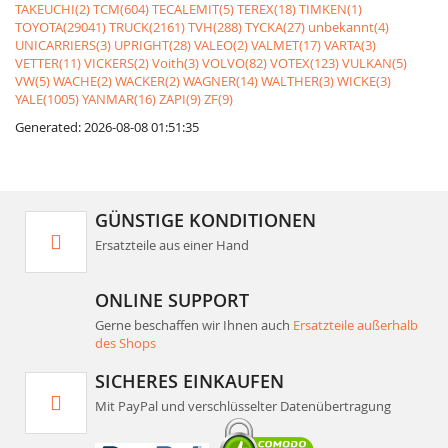
TAKEUCHI(2)
TCM(604)
TECALEMIT(5)
TEREX(18)
TIMKEN(1)
TOYOTA(29041)
TRUCK(2161)
TVH(288)
TYCKA(27)
unbekannt(4)
UNICARRIERS(3)
UPRIGHT(28)
VALEO(2)
VALMET(17)
VARTA(3)
VETTER(11)
VICKERS(2)
Voith(3)
VOLVO(82)
VOTEX(123)
VULKAN(5)
VW(5)
WACHE(2)
WACKER(2)
WAGNER(14)
WALTHER(3)
WICKE(3)
YALE(1005)
YANMAR(16)
ZAPI(9)
ZF(9)
Generated: 2026-08-08 01:51:35
GÜNSTIGE KONDITIONEN
Ersatzteile aus einer Hand
ONLINE SUPPORT
Gerne beschaffen wir Ihnen auch
Ersatzteile außerhalb
des Shops
SICHERES EINKAUFEN
Mit PayPal und verschlüsselter Datenübertragung