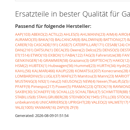
Ersatzteile in bester Qualität fü
Passend für folgende Hersteller:
AAP(103)
ABEKO(2)
ACTIL(2)
AHLES(5)
AHLMANN(23)
AIM(4)
AIRO(4
AURAMO(35)
BAKA(10)
BALCANCAR(8)
BALDWIN(8)
BATTIONI(27)
B
CARER(10)
CASCADE(191)
CASE(7)
CATERPILLAR(171)
CESAB(124)
CH
DAN(2161)
DATSUN(1)
DECA(35)
Deere(2)
Delco(25)
DENSO(5)
DESTA
ET(1514)
ETWO(10)
EXBOX(1)
FABA(122)
FAG(3)
Fahrersitze(38)
FANT
GENKINGER(14)
GRAMMER(58)
Graziano(3)
GRIPTECH(7)
HAKO(12)
HSM(2)
HUBTEX(1)
Hubwagen(56)
Hummel(23)
HURTH(34)
Hydr(2)
KAHL(56)
KALMAR(466)
KAUP(228)
KOMATSU(207)
Konecranes(28)
LOMBARDINI(5)
LUGLI(37)
MAFI(27)
Manitou(3)
Mann(23)
MARIOTT
MUSTANG(3)
N92(1)
neu(2)
NEUSON(2)
NEW(4)
Nexen,ThaiLift,G(5)
PFAFF(9)
Pimespo(217)
Power(5)
PRAMAC(23)
QTECK(19)
RAYMOND
SAXBY(30)
SCHAEFF(18)
SCHALL(2)
SCHALTBAU(7)
SCHMITTER(88)
STABILUS(8)
STAHLGRUBER(28)
STEINBOCK(1945)
STILL(30)
STÖCKL
unbekannt(4)
UNICARRIERS(3)
UPRIGHT(28)
VALEO(2)
VALMET(17)
YALE(1005)
YANMAR(16)
ZAPI(9)
ZF(9)
Generated: 2026-08-09 01:51:54