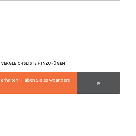
 VERGLEICHSLISTE HINZUFÜGEN
 erhalten? Haben Sie es woanders
Ja