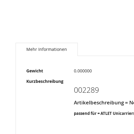
Springe
zum
Anfang
Mehr Informationen
der
Bildergalerie
Mehr
Gewicht
0.000000
Informationen
Kurzbeschreibung
002289
Artikelbeschreibung = N
passend für = ATLET Unicarrier