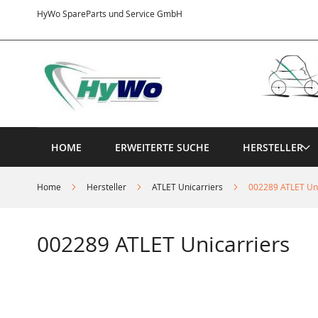
Direkt
HyWo SpareParts und Service GmbH
zum
Inhalt
HOME
ERWEITERTE SUCHE
HERSTELLER
Home
Hersteller
ATLET Unicarriers
002289 ATLET Uni
002289 ATLET Unicarriers
Springe
zum
Ende