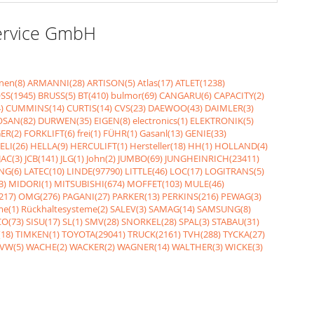
Service GmbH
nen(8)
ARMANNI(28)
ARTISON(5)
Atlas(17)
ATLET(1238)
SS(1945)
BRUSS(5)
BT(410)
bulmor(69)
CANGARU(6)
CAPACITY(2)
)
CUMMINS(14)
CURTIS(14)
CVS(23)
DAEWOO(43)
DAIMLER(3)
SAN(82)
DURWEN(35)
EIGEN(8)
electronics(1)
ELEKTRONIK(5)
ER(2)
FORKLIFT(6)
frei(1)
FÜHR(1)
Gasanl(13)
GENIE(33)
ELI(26)
HELLA(9)
HERCULIFT(1)
Hersteller(18)
HH(1)
HOLLAND(4)
JAC(3)
JCB(141)
JLG(1)
John(2)
JUMBO(69)
JUNGHEINRICH(23411)
NG(6)
LATEC(10)
LINDE(97790)
LITTLE(46)
LOC(17)
LOGITRANS(5)
3)
MIDORI(1)
MITSUBISHI(674)
MOFFET(103)
MULE(46)
217)
OMG(276)
PAGANI(27)
PARKER(13)
PERKINS(216)
PEWAG(3)
me(1)
Rückhaltesysteme(2)
SALEV(3)
SAMAG(14)
SAMSUNG(8)
O(73)
SISU(17)
SL(1)
SMV(28)
SNORKEL(28)
SPAL(3)
STABAU(31)
18)
TIMKEN(1)
TOYOTA(29041)
TRUCK(2161)
TVH(288)
TYCKA(27)
VW(5)
WACHE(2)
WACKER(2)
WAGNER(14)
WALTHER(3)
WICKE(3)