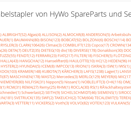
r Gabelstapler von HyWo SpareParts und 
)
ALBRIGHT(52)
Algas(4)
ALLISON(2)
ALMOCAR(8)
ANDERSON(5)
Arbeitsbüh
AUER(1)
BAUMANN(80)
BISON(123)
BOBCAT(92)
BOLZONI(6)
BOSCH(114)
BO
RYSLER(3)
CLARK(106426)
Climax(3)
COMBILIFT(123)
Copco(17)
CROWN(134
(26)
DETA(7)
DEUTZ(35)
DIETEG(10)
div(18)
DIVERSE(178)
Donaldson(30)
DOO
UZZI(55)
FENDT(12)
FERRARI(23)
FIAT(217)
FILTER(18)
FISCHER(5)
FLÖTZING
HALLA(43)
HANGCHA(12)
Hanselifter(6)
HAULOTTE(10)
HC(12)
HEDEN(96)
H
HYSTER(2)
HYUNDAI(5)
ICEM(8)
IMPCO(13)
IRION(1)
ISKRA(3)
ISW(1)
IWS(1)
KOOI(103)
KRAMER(148)
KUBOTA(7)
KÃRCHER(3)
LAFIS(1238)
Lager(1)
LANSI
I(87)
MASCHINEN(178)
MAST(2)
Mercedes(3)
MERLO(129)
MEYER(6)
MIC(17
NIEMEYER(80)
NILFISK(31)
Nippon(5)
Nissan(1)
NOBLELIFT(3)
O+K(116)
OM(
(1)
RCM(31)
REMA(27)
Remy(25)
RHM(1)
ROCLA(30)
RS(1)
RÃ¼ckhaltesyste
Schneider(1)
Schwerlast(2)
SEITH(9)
SICHELSCHMIDT(46)
SIEMENS(1)
SIROCC
IN(181)
SVETRUCK(135)
SWF(2)
TAKEUCHI(2)
TCM(604)
TECALEMIT(5)
TEREX(
VARTA(3)
VETTER(11)
VICKERS(2)
Voith(3)
VOLVO(82)
VOTEX(123)
VULKAN(5)