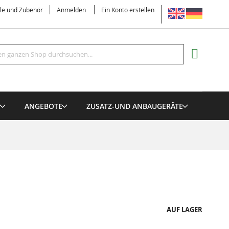
SPRACHE
ile und Zubehör
Anmelden
Ein Konto erstellen
Suche
MEIN EI
E
ANGEBOTE
ZUSATZ-UND ANBAUGERÄTE
AUF LAGER