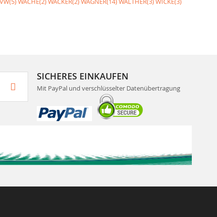
VW(5)
WACHE(2)
WACKER(2)
WAGNER(14)
WALTHER(3)
WICKE(3)
SICHERES EINKAUFEN
Mit PayPal und verschlüsselter Datenübertragung