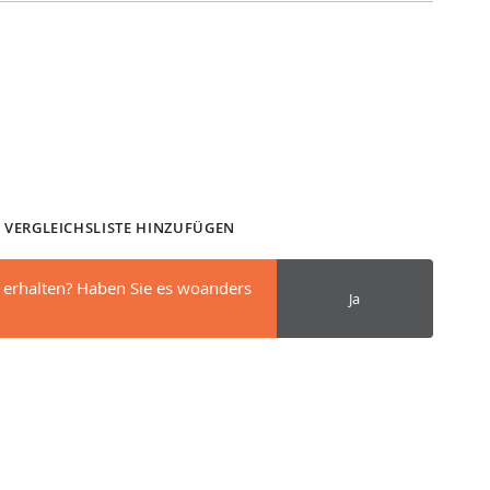
 VERGLEICHSLISTE HINZUFÜGEN
 erhalten? Haben Sie es woanders
Ja