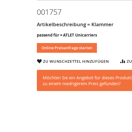
001757
Artikelbeschreibung = Klammer
passend für = ATLET Unicarriers
Online Preisanfrage starten
ZU WUNSCHZETTEL HINZUFÜGEN
ZU
Möchten Sie ein Angebot für dieses Produkt
zu einem niedrigerem Preis gefunden?