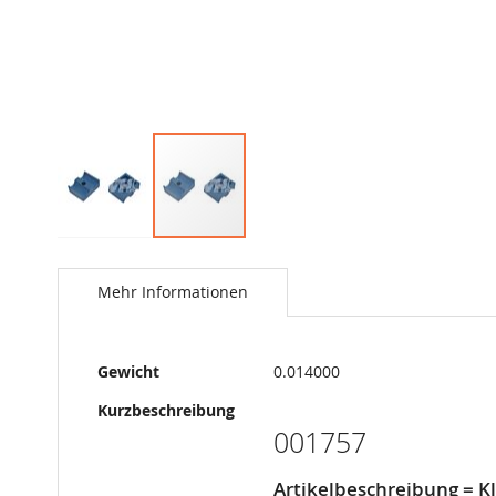
Springe
zum
Anfang
Mehr Informationen
der
Bildergalerie
Mehr
Gewicht
0.014000
Informationen
Kurzbeschreibung
001757
Artikelbeschreibung = 