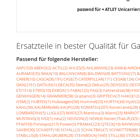
passend für = ATLET Unicarrier
Ersatzteile in bester Qualität fü
Passend für folgende Hersteller:
AAP(103)
ABEKO(2)
ACTIL(2)
AHLES(5)
AHLMANN(23)
AIM(4)
AIRO(4
AURAMO(35)
BAKA(10)
BALCANCAR(8)
BALDWIN(8)
BATTIONI(27)
B
CARER(10)
CASCADE(191)
CASE(7)
CATERPILLAR(171)
CESAB(124)
CH
DAN(2161)
DATSUN(1)
DECA(35)
Deere(2)
Delco(25)
DENSO(5)
DESTA
ET(1514)
ETWO(10)
EXBOX(1)
FABA(122)
FAG(3)
Fahrersitze(38)
FANT
GENKINGER(14)
GRAMMER(58)
Graziano(3)
GRIPTECH(7)
HAKO(12)
HSM(2)
HUBTEX(1)
Hubwagen(56)
Hummel(23)
HURTH(34)
Hydr(2)
KAHL(56)
KALMAR(466)
KAUP(228)
KOMATSU(207)
Konecranes(28)
LOMBARDINI(5)
LUGLI(37)
MAFI(27)
Manitou(3)
Mann(23)
MARIOTT
MUSTANG(3)
N92(1)
neu(2)
NEUSON(2)
NEW(4)
Nexen,ThaiLift,G(5)
PFAFF(9)
Pimespo(217)
Power(5)
PRAMAC(23)
QTECK(19)
RAYMOND
SAXBY(30)
SCHAEFF(18)
SCHALL(2)
SCHALTBAU(7)
SCHMITTER(88)
STABILUS(8)
STAHLGRUBER(28)
STEINBOCK(1945)
STILL(30)
STÖCKL