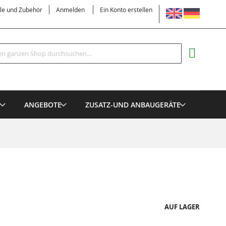
SPRACHE
ile und Zubehör
Anmelden
Ein Konto erstellen
Suche
MEIN EI
E
ANGEBOTE
ZUSATZ-UND ANBAUGERÄTE
AUF LAGER