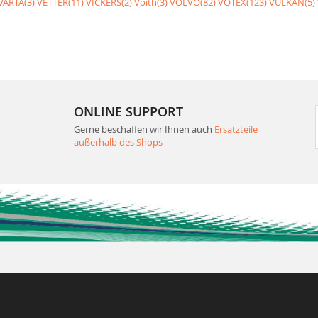
VARTA(3)
VETTER(11)
VICKERS(2)
Voith(3)
VOLVO(82)
VOTEX(123)
VULKAN(5)
ONLINE SUPPORT
Gerne beschaffen wir Ihnen auch
Ersatzteile
außerhalb des Shops