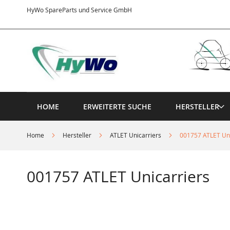
Direkt
HyWo SpareParts und Service GmbH
zum
Inhalt
HOME
ERWEITERTE SUCHE
HERSTELLER
Home
Hersteller
ATLET Unicarriers
001757 ATLET Uni
001757 ATLET Unicarriers
Springe
zum
Ende