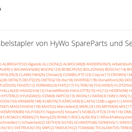
s
r Gabelstapler von HyWo SpareParts und 
)
ALBRIGHT(52)
Algas(4)
ALLISON(2)
ALMOCAR(8)
ANDERSON(5)
Arbeitsbüh
AUER(1)
BAUMANN(80)
BISON(123)
BOBCAT(92)
BOLZONI(6)
BOSCH(114)
BO
RYSLER(3)
CLARK(106426)
Climax(3)
COMBILIFT(123)
Copco(17)
CROWN(134
(26)
DETA(7)
DEUTZ(35)
DIETEG(10)
div(18)
DIVERSE(178)
Donaldson(30)
DOO
UZZI(55)
FENDT(12)
FERRARI(23)
FIAT(217)
FILTER(18)
FISCHER(5)
FLÖTZING
HALLA(43)
HANGCHA(12)
Hanselifter(6)
HAULOTTE(10)
HC(12)
HEDEN(96)
H
HYSTER(2)
HYUNDAI(5)
ICEM(8)
IMPCO(13)
IRION(1)
ISKRA(3)
ISW(1)
IWS(1)
KOOI(103)
KRAMER(148)
KUBOTA(7)
KÃRCHER(3)
LAFIS(1238)
Lager(1)
LANSI
I(87)
MASCHINEN(178)
MAST(2)
Mercedes(3)
MERLO(129)
MEYER(6)
MIC(17
NIEMEYER(80)
NILFISK(31)
Nippon(5)
Nissan(1)
NOBLELIFT(3)
O+K(116)
OM(
(1)
RCM(31)
REMA(27)
Remy(25)
RHM(1)
ROCLA(30)
RS(1)
RÃ¼ckhaltesyste
Schneider(1)
Schwerlast(2)
SEITH(9)
SICHELSCHMIDT(46)
SIEMENS(1)
SIROCC
IN(181)
SVETRUCK(135)
SWF(2)
TAKEUCHI(2)
TCM(604)
TECALEMIT(5)
TEREX(