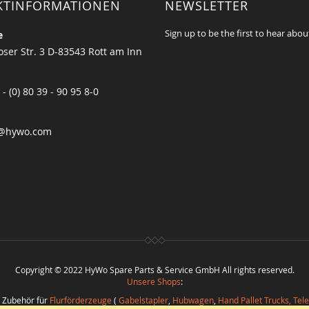
KTINFORMATIONEN
NEWSLETTER
Sign up to be the first to hear abou
e
ser Str. 3 D-83543 Rott am Inn
 - (0) 80 39 - 90 95 8-0
@hywo.com
Copyright © 2022 HyWo Spare Parts & Service GmbH All rights reserved.
Unsere Shops
:
d Zubehör für
Flurförderzeuge
(
Gabelstapler
,
Hubwagen
,
Hand Pallet Trucks, Tel