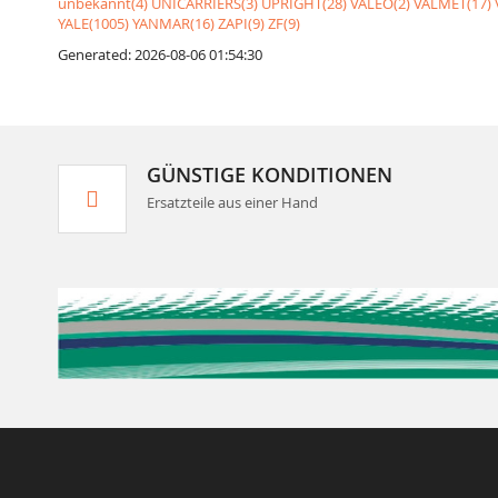
unbekannt(4)
UNICARRIERS(3)
UPRIGHT(28)
VALEO(2)
VALMET(17)
YALE(1005)
YANMAR(16)
ZAPI(9)
ZF(9)
Generated: 2026-08-06 01:54:30
GÜNSTIGE KONDITIONEN
Ersatzteile aus einer Hand