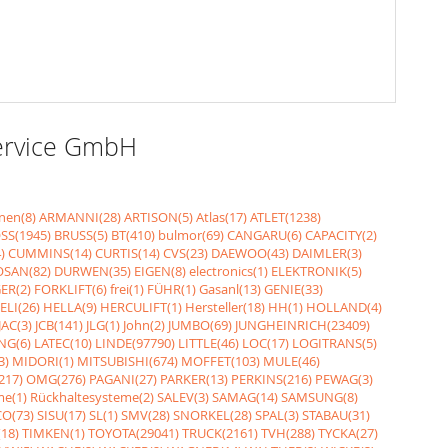
Service GmbH
nen(8)
ARMANNI(28)
ARTISON(5)
Atlas(17)
ATLET(1238)
SS(1945)
BRUSS(5)
BT(410)
bulmor(69)
CANGARU(6)
CAPACITY(2)
)
CUMMINS(14)
CURTIS(14)
CVS(23)
DAEWOO(43)
DAIMLER(3)
SAN(82)
DURWEN(35)
EIGEN(8)
electronics(1)
ELEKTRONIK(5)
ER(2)
FORKLIFT(6)
frei(1)
FÜHR(1)
Gasanl(13)
GENIE(33)
ELI(26)
HELLA(9)
HERCULIFT(1)
Hersteller(18)
HH(1)
HOLLAND(4)
JAC(3)
JCB(141)
JLG(1)
John(2)
JUMBO(69)
JUNGHEINRICH(23409)
NG(6)
LATEC(10)
LINDE(97790)
LITTLE(46)
LOC(17)
LOGITRANS(5)
3)
MIDORI(1)
MITSUBISHI(674)
MOFFET(103)
MULE(46)
217)
OMG(276)
PAGANI(27)
PARKER(13)
PERKINS(216)
PEWAG(3)
me(1)
Rückhaltesysteme(2)
SALEV(3)
SAMAG(14)
SAMSUNG(8)
O(73)
SISU(17)
SL(1)
SMV(28)
SNORKEL(28)
SPAL(3)
STABAU(31)
18)
TIMKEN(1)
TOYOTA(29041)
TRUCK(2161)
TVH(288)
TYCKA(27)