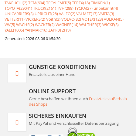
TAKEUCHI(2)
TCM(604)
TECALEMIT(5)
TEREX(18)
TIMKEN(1)
TOYOTA(29041)
TRUCK(2161)
TVH(288)
TYCKA(27)
unbekannt(4)
UNICARRIERS(3)
UPRIGHT(28)
VALEO(2)
VALMET(17)
VARTA(3)
VETTER(11)
VICKERS(2)
Voith(3)
VOLVO(82)
VOTEX(123)
VULKAN(5)
VW(5)
WACHE(2)
WACKER(2)
WAGNER(14)
WALTHER(3)
WICKE(3)
YALE(1005)
YANMAR(16)
ZAPI(9)
ZF(9)
Generated: 2026-08-06 01:54:30
GÜNSTIGE KONDITIONEN
Ersatzteile aus einer Hand
ONLINE SUPPORT
Gerne beschaffen wir Ihnen auch
Ersatzteile außerhalb
des Shops
SICHERES EINKAUFEN
Mit PayPal und verschlüsselter Datenübertragung