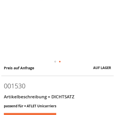
Springe
Preis auf Anfrage
AUF LAGER
zum
Anfang
der
001530
Bildergalerie
Artikelbeschreibung = DICHTSATZ
passend für = ATLET Unicarriers