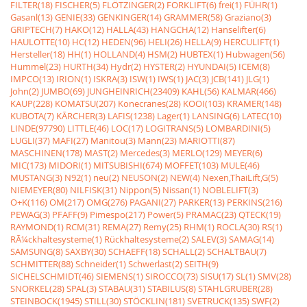
FILTER(18)
FISCHER(5)
FLÖTZINGER(2)
FORKLIFT(6)
frei(1)
FÜHR(1)
Gasanl(13)
GENIE(33)
GENKINGER(14)
GRAMMER(58)
Graziano(3)
GRIPTECH(7)
HAKO(12)
HALLA(43)
HANGCHA(12)
Hanselifter(6)
HAULOTTE(10)
HC(12)
HEDEN(96)
HELI(26)
HELLA(9)
HERCULIFT(1)
Hersteller(18)
HH(1)
HOLLAND(4)
HSM(2)
HUBTEX(1)
Hubwagen(56)
Hummel(23)
HURTH(34)
Hydr(2)
HYSTER(2)
HYUNDAI(5)
ICEM(8)
IMPCO(13)
IRION(1)
ISKRA(3)
ISW(1)
IWS(1)
JAC(3)
JCB(141)
JLG(1)
John(2)
JUMBO(69)
JUNGHEINRICH(23409)
KAHL(56)
KALMAR(466)
KAUP(228)
KOMATSU(207)
Konecranes(28)
KOOI(103)
KRAMER(148)
KUBOTA(7)
KÃRCHER(3)
LAFIS(1238)
Lager(1)
LANSING(6)
LATEC(10)
LINDE(97790)
LITTLE(46)
LOC(17)
LOGITRANS(5)
LOMBARDINI(5)
LUGLI(37)
MAFI(27)
Manitou(3)
Mann(23)
MARIOTTI(87)
MASCHINEN(178)
MAST(2)
Mercedes(3)
MERLO(129)
MEYER(6)
MIC(173)
MIDORI(1)
MITSUBISHI(674)
MOFFET(103)
MULE(46)
MUSTANG(3)
N92(1)
neu(2)
NEUSON(2)
NEW(4)
Nexen,ThaiLift,G(5)
NIEMEYER(80)
NILFISK(31)
Nippon(5)
Nissan(1)
NOBLELIFT(3)
O+K(116)
OM(217)
OMG(276)
PAGANI(27)
PARKER(13)
PERKINS(216)
PEWAG(3)
PFAFF(9)
Pimespo(217)
Power(5)
PRAMAC(23)
QTECK(19)
RAYMOND(1)
RCM(31)
REMA(27)
Remy(25)
RHM(1)
ROCLA(30)
RS(1)
RÃ¼ckhaltesysteme(1)
Rückhaltesysteme(2)
SALEV(3)
SAMAG(14)
SAMSUNG(8)
SAXBY(30)
SCHAEFF(18)
SCHALL(2)
SCHALTBAU(7)
SCHMITTER(88)
Schneider(1)
Schwerlast(2)
SEITH(9)
SICHELSCHMIDT(46)
SIEMENS(1)
SIROCCO(73)
SISU(17)
SL(1)
SMV(28)
SNORKEL(28)
SPAL(3)
STABAU(31)
STABILUS(8)
STAHLGRUBER(28)
STEINBOCK(1945)
STILL(30)
STÖCKLIN(181)
SVETRUCK(135)
SWF(2)