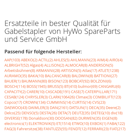
Ersatzteile in bester Qualität für
Gabelstapler von HyWo SpareParts
und Service GmbH
Passend für folgende Hersteller:
AAP(103)
ABEKO(2)
ACTIL(2)
AHLES(5)
AHLMANN(23)
AIM(4)
AIRO(4)
ALBRIGHT(52)
Algas(4)
ALLISON(2)
ALMOCAR(8)
ANDERSON(5)
Arbeitsbühnen(8)
ARMANNI(28)
ARTISON(5)
Atlas(17)
ATLET(1238)
AURAMO(35)
BAKA(10)
BALCANCAR(8)
BALDWIN(8)
BATTIONI(27)
BAUER(1)
BAUMANN(80)
BISON(123)
BOBCAT(92)
BOLZONI(6)
BOSCH(114)
BOSS(1945)
BRUSS(5)
BT(410)
bulmor(69)
CANGARU(6)
CAPACITY(2)
CARER(10)
CASCADE(191)
CASE(7)
CATERPILLAR(171)
CESAB(124)
CHRYSLER(3)
CLARK(106426)
Climax(3)
COMBILIFT(123)
Copco(17)
CROWN(134)
CUMMINS(14)
CURTIS(14)
CVS(23)
DAEWOO(43)
DAIMLER(3)
DAN(2161)
DATSUN(1)
DECA(35)
Deere(2)
Delco(25)
DENSO(5)
DESTA(26)
DETA(7)
DEUTZ(35)
DIETEG(10)
div(18)
DIVERSE(178)
Donaldson(30)
DOOSAN(82)
DURWEN(35)
EIGEN(8)
electronics(1)
ELEKTRONIK(5)
ET(1514)
ETWO(10)
EXBOX(1)
FABA(122)
FAG(3)
Fahrersitze(38)
FANTUZZI(55)
FENDT(12)
FERRARI(23)
FIAT(217)