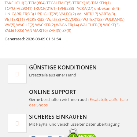
TAKEUCHI(2)
TCM(604)
TECALEMIT(5)
TEREX(18)
TIMKEN(1)
TOYOTA(29041)
TRUCK(2161)
TVH(288)
TYCKA(27)
unbekannt(4)
UNICARRIERS(3)
UPRIGHT(28)
VALEO(2)
VALMET(17)
VARTA(3)
VETTER(11)
VICKERS(2)
Voith(3)
VOLVO(82)
VOTEX(123)
VULKAN(5)
VW(5)
WACHE(2)
WACKER(2)
WAGNER(14)
WALTHER(3)
WICKE(3)
YALE(1005)
YANMAR(16)
ZAPI(9)
ZF(9)
Generated: 2026-08-09 01:51:54
GÜNSTIGE KONDITIONEN
Ersatzteile aus einer Hand
ONLINE SUPPORT
Gerne beschaffen wir Ihnen auch
Ersatzteile außerhalb
des Shops
SICHERES EINKAUFEN
Mit PayPal und verschlüsselter Datenübertragung