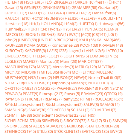
FILTER(18)
FISCHER(5)
FLÖTZINGER(2)
FORKLIFT(6)
frei(1)
FÜHR(1)
Gasanl(13)
GENIE(33)
GENKINGER(14)
GRAMMER(58)
Graziano(3)
GRIPTECH(7)
HAKO(12)
HALLA(43)
HANGCHA(12)
Hanselifter(6)
HAULOTTE(10)
HC(12)
HEDEN(96)
HELI(26)
HELLA(9)
HERCULIFT(1)
Hersteller(18)
HH(1)
HOLLAND(4)
HSM(2)
HUBTEX(1)
Hubwagen(56)
Hummel(23)
HURTH(34)
Hydr(2)
HYSTER(2)
HYUNDAI(5)
ICEM(8)
IMPCO(13)
IRION(1)
ISKRA(3)
ISW(1)
IWS(1)
JAC(3)
JCB(141)
JLG(1)
John(2)
JUMBO(69)
JUNGHEINRICH(23411)
KAHL(56)
KALMAR(466)
KAUP(228)
KOMATSU(207)
Konecranes(28)
KOOI(103)
KRAMER(148)
KUBOTA(7)
KÃRCHER(3)
LAFIS(1238)
Lager(1)
LANSING(6)
LATEC(10)
LINDE(97790)
LITTLE(46)
LOC(17)
LOGITRANS(5)
LOMBARDINI(5)
LUGLI(37)
MAFI(27)
Manitou(3)
Mann(23)
MARIOTTI(87)
MASCHINEN(178)
MAST(2)
Mercedes(3)
MERLO(129)
MEYER(6)
MIC(173)
MIDORI(1)
MITSUBISHI(674)
MOFFET(103)
MULE(46)
MUSTANG(3)
N92(1)
neu(2)
NEUSON(2)
NEW(4)
Nexen,ThaiLift,G(5)
NIEMEYER(80)
NILFISK(31)
Nippon(5)
Nissan(1)
NOBLELIFT(3)
O+K(116)
OM(217)
OMG(276)
PAGANI(27)
PARKER(13)
PERKINS(216)
PEWAG(3)
PFAFF(9)
Pimespo(217)
Power(5)
PRAMAC(23)
QTECK(19)
RAYMOND(1)
RCM(31)
REMA(27)
Remy(25)
RHM(1)
ROCLA(30)
RS(1)
RÃ¼ckhaltesysteme(1)
Rückhaltesysteme(2)
SALEV(3)
SAMAG(14)
SAMSUNG(8)
SAXBY(30)
SCHAEFF(18)
SCHALL(2)
SCHALTBAU(7)
SCHMITTER(88)
Schneider(1)
Schwerlast(2)
SEITH(9)
SICHELSCHMIDT(46)
SIEMENS(1)
SIROCCO(73)
SISU(17)
SL(1)
SMV(28)
SNORKEL(28)
SPAL(3)
STABAU(31)
STABILUS(8)
STAHLGRUBER(28)
STEINBOCK(1945)
STILL(30)
STÖCKLIN(181)
SVETRUCK(135)
SWF(2)