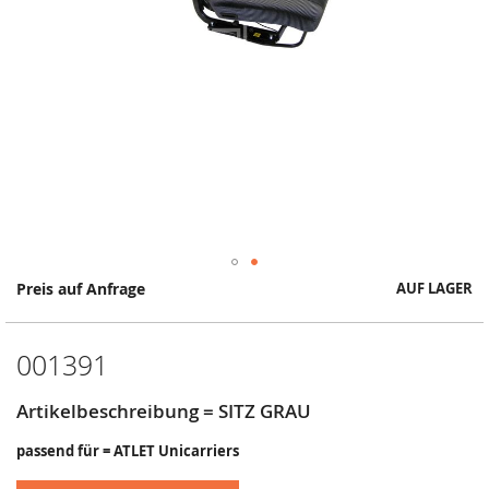
Springe
Preis auf Anfrage
AUF LAGER
zum
Anfang
der
001391
Bildergalerie
Artikelbeschreibung = SITZ GRAU
passend für = ATLET Unicarriers