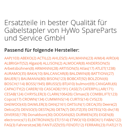
Ersatzteile in bester Qualität für
Gabelstapler von HyWo SpareParts
und Service GmbH
Passend für folgende Hersteller:
AAP(103)
ABEKO(2)
ACTIL(2)
AHLES(5)
AHLMANN(23)
AIM(4)
AIRO(4)
ALBRIGHT(52)
Algas(4)
ALLISON(2)
ALMOCAR(8)
ANDERSON(5)
Arbeitsbühnen(8)
ARMANNI(28)
ARTISON(5)
Atlas(17)
ATLET(1238)
AURAMO(35)
BAKA(10)
BALCANCAR(8)
BALDWIN(8)
BATTIONI(27)
BAUER(1)
BAUMANN(80)
BISON(123)
BOBCAT(92)
BOLZONI(6)
BOSCH(114)
BOSS(1945)
BRUSS(5)
BT(410)
bulmor(69)
CANGARU(6)
CAPACITY(2)
CARER(10)
CASCADE(191)
CASE(7)
CATERPILLAR(171)
CESAB(124)
CHRYSLER(3)
CLARK(106426)
Climax(3)
COMBILIFT(123)
Copco(17)
CROWN(134)
CUMMINS(14)
CURTIS(14)
CVS(23)
DAEWOO(43)
DAIMLER(3)
DAN(2161)
DATSUN(1)
DECA(35)
Deere(2)
Delco(25)
DENSO(5)
DESTA(26)
DETA(7)
DEUTZ(35)
DIETEG(10)
div(18)
DIVERSE(178)
Donaldson(30)
DOOSAN(82)
DURWEN(35)
EIGEN(8)
electronics(1)
ELEKTRONIK(5)
ET(1514)
ETWO(10)
EXBOX(1)
FABA(122)
FAG(3)
Fahrersitze(38)
FANTUZZI(55)
FENDT(12)
FERRARI(23)
FIAT(217)