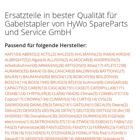
Ersatzteile in bester Qualität für
Gabelstapler von HyWo SpareParts
und Service GmbH
Passend für folgende Hersteller:
AAP(103)
ABEKO(2)
ACTIL(2)
AHLES(5)
AHLMANN(23)
AIM(4)
AIRO(4)
ALBRIGHT(52)
Algas(4)
ALLISON(2)
ALMOCAR(8)
ANDERSON(5)
Arbeitsbühnen(8)
ARMANNI(28)
ARTISON(5)
Atlas(17)
ATLET(1238)
AURAMO(35)
BAKA(10)
BALCANCAR(8)
BALDWIN(8)
BATTIONI(27)
BAUER(1)
BAUMANN(80)
BISON(123)
BOBCAT(92)
BOLZONI(6)
BOSCH(114)
BOSS(1945)
BRUSS(5)
BT(410)
bulmor(69)
CANGARU(6)
CAPACITY(2)
CARER(10)
CASCADE(191)
CASE(7)
CATERPILLAR(171)
CESAB(124)
CHRYSLER(3)
CLARK(106426)
Climax(3)
COMBILIFT(123)
Copco(17)
CROWN(134)
CUMMINS(14)
CURTIS(14)
CVS(23)
DAEWOO(43)
DAIMLER(3)
DAN(2161)
DATSUN(1)
DECA(35)
Deere(2)
Delco(25)
DENSO(5)
DESTA(26)
DETA(7)
DEUTZ(35)
DIETEG(10)
div(18)
DIVERSE(178)
Donaldson(30)
DOOSAN(82)
DURWEN(35)
EIGEN(8)
electronics(1)
ELEKTRONIK(5)
ET(1514)
ETWO(10)
EXBOX(1)
FABA(122)
FAG(3)
Fahrersitze(38)
FANTUZZI(55)
FENDT(12)
FERRARI(23)
FIAT(217)
FILTER(18)
FISCHER(5)
FLÖTZINGER(2)
FORKLIFT(6)
frei(1)
FÜHR(1)
Gasanl(13)
GENIE(33)
GENKINGER(14)
GRAMMER(58)
Graziano(3)