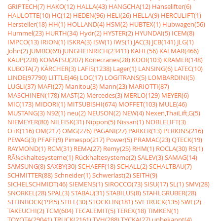
GRIPTECH(7)
HAKO(12)
HALLA(43)
HANGCHA(12)
Hanselifter(6)
HAULOTTE(10)
HC(12)
HEDEN(96)
HELI(26)
HELLA(9)
HERCULIFT(1)
Hersteller(18)
HH(1)
HOLLAND(4)
HSM(2)
HUBTEX(1)
Hubwagen(56)
Hummel(23)
HURTH(34)
Hydr(2)
HYSTER(2)
HYUNDAI(5)
ICEM(8)
IMPCO(13)
IRION(1)
ISKRA(3)
ISW(1)
IWS(1)
JAC(3)
JCB(141)
JLG(1)
John(2)
JUMBO(69)
JUNGHEINRICH(23411)
KAHL(56)
KALMAR(466)
KAUP(228)
KOMATSU(207)
Konecranes(28)
KOOI(103)
KRAMER(148)
KUBOTA(7)
KÃRCHER(3)
LAFIS(1238)
Lager(1)
LANSING(6)
LATEC(10)
LINDE(97790)
LITTLE(46)
LOC(17)
LOGITRANS(5)
LOMBARDINI(5)
LUGLI(37)
MAFI(27)
Manitou(3)
Mann(23)
MARIOTTI(87)
MASCHINEN(178)
MAST(2)
Mercedes(3)
MERLO(129)
MEYER(6)
MIC(173)
MIDORI(1)
MITSUBISHI(674)
MOFFET(103)
MULE(46)
MUSTANG(3)
N92(1)
neu(2)
NEUSON(2)
NEW(4)
Nexen,ThaiLift,G(5)
NIEMEYER(80)
NILFISK(31)
Nippon(5)
Nissan(1)
NOBLELIFT(3)
O+K(116)
OM(217)
OMG(276)
PAGANI(27)
PARKER(13)
PERKINS(216)
PEWAG(3)
PFAFF(9)
Pimespo(217)
Power(5)
PRAMAC(23)
QTECK(19)
RAYMOND(1)
RCM(31)
REMA(27)
Remy(25)
RHM(1)
ROCLA(30)
RS(1)
RÃ¼ckhaltesysteme(1)
Rückhaltesysteme(2)
SALEV(3)
SAMAG(14)
SAMSUNG(8)
SAXBY(30)
SCHAEFF(18)
SCHALL(2)
SCHALTBAU(7)
SCHMITTER(88)
Schneider(1)
Schwerlast(2)
SEITH(9)
SICHELSCHMIDT(46)
SIEMENS(1)
SIROCCO(73)
SISU(17)
SL(1)
SMV(28)
SNORKEL(28)
SPAL(3)
STABAU(31)
STABILUS(8)
STAHLGRUBER(28)
STEINBOCK(1945)
STILL(30)
STÖCKLIN(181)
SVETRUCK(135)
SWF(2)
TAKEUCHI(2)
TCM(604)
TECALEMIT(5)
TEREX(18)
TIMKEN(1)
TOYOTA(29041)
TRUCK(2161)
TVH(288)
TYCKA(27)
unbekannt(4)