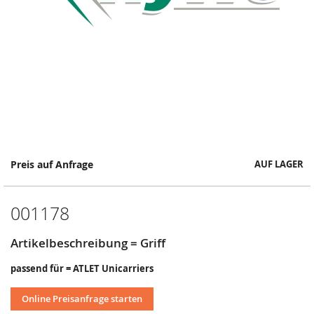
Springe
Preis auf Anfrage
AUF LAGER
zum
Anfang
der
001178
Bildergalerie
Artikelbeschreibung = Griff
passend für = ATLET Unicarriers
Online Preisanfrage starten